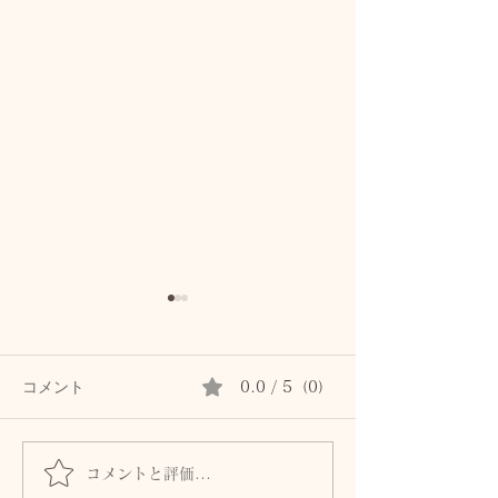
コメント
0.0 / 5（0）
コメントと評価...
『GW』家族のために頑張
空間を整え、新