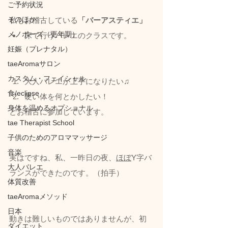
ご予約状況
そのほか
私もお稽古している
「バーアスティエ」
メノポーズ（更年期）
床で行うバレエのクラスです。
妊娠（プレナタル）
taeAromaサロン
カスタム・フェイシャル
大人バレエが上手になりたい♫
食/eclipse
硬い体を何とかしたい！
身体を温めるオプショナル
とお稽古に参加しています。
tae Therapist School
子供のためのアロママッサージ
音楽
実はですね、私、一昨日の夜、
ほぼ
Y字バ
大人バレエ
ランスができたのです。（拍手）
体質改善
taeAromaメソッド
日本
動きは難しいものではありませんが、初
ダイエット