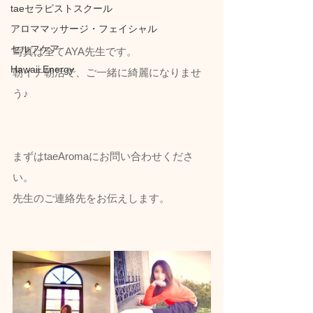
taeセラピストスクール
アロママッサージ・フェイシャル
セルフケア
写真は全てAYA先生です。
Hawaii Energy
朝イチ朝活で、ご一緒に綺麗になりませ
う♪
まずはtaeAromaにお問い合わせくださ
い。
先生のご連絡先をお伝えします。