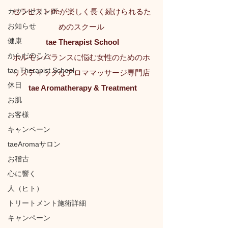
カウンセリング
セラピストlifeが楽しく長く続けられるた
お知らせ
めのスクール
健康
tae Therapist School
からだのこと
ホルモンバランスに悩む女性のためのホ
tae Therapist School
リスティックなアロママッサージ専門店
休日
tae Aromatherapy & Treatment
お肌
お客様
キャンペーン
taeAromaサロン
お稽古
心に響く
人（ヒト）
トリートメント施術詳細
キャンペーン