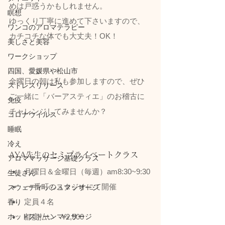
めは戸惑うかもしれません。
瞑想
ゆっくり丁寧に進めて下さいますので、
ワンコのアロマテラピー
カチコチな体でも大丈夫！OK！
美しさと美容
ワークショップ
四国、愛媛県や松山市
金曜日の朝は私も参加しますので、ぜひ
ストレスリリース
ご一緒に「バーアスティエ」のお稽古に
免疫
チャレンジしてみませんか？
コロナウイルス
睡眠
冷え
AYA先生のセミプライベートクラス
アロママッサージ基礎クラス
月曜日＆金曜日（毎週）am8:30~9:30
生徒さん
 一番町のスタジオにて開催
スウェディッシュマッサージ
定員４名
香り
都度払い　¥2,500
ホットストーンマッサージ