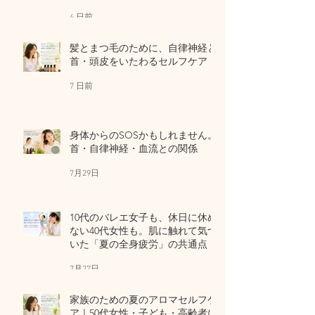
4 日前
髪とまつ毛のために、自律神経と
首・頭皮をいたわるセルフケア
7 日前
身体からのSOSかもしれません。
首・自律神経・血流との関係
7月29日
10代のバレエ女子も、休日に休め
ない40代女性も。肌に触れて気づ
いた「夏の全身疲労」の共通点
7月27日
家族のための夏のアロマセルフケ
ア｜50代女性・子ども・高齢者に