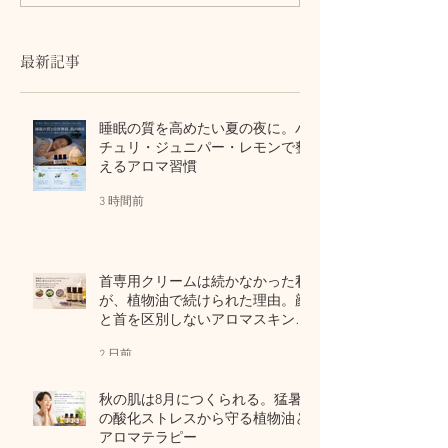
りすぎるあなたへ。副腎
へ。GWのご案
を休ませる『背骨の休
息』をプレゼント
最新記事
睡眠の質を高めたい夏の夜に。パ
チュリ・ジュニパー・レモンで整
えるアロマ習慣
3 時間前
首専用クリームは続かなかった私
が、植物油で続けられた理由。顔
と首を区別しないアロマスキンケ
ア
2 日前
秋の肌は8月につくられる。猛暑
の酸化ストレスから守る植物油と
アロマテラピー