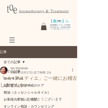
Aromatherapy & Treatment
記事
全ての記事
tae Shirakata
全ての記事
2022年10月17日
読了時間: 2分
「バーアスティエ」ご一緒にお稽古
Body & Mind
しませんか。
副腎疲労と自律神経のケア
精油（エッセンシャルオイル）
いつもありがとうございます
お客様の変化・ご感想
オンライン相談・カウンセリング