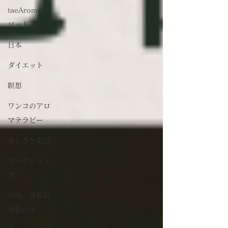
taeAromaメ
ソッド
日本
ダイエット
瞑想
ワンコのアロ
マテラピー
美しさと美容
ワークショッ
プ
四国、愛媛県
や松山市