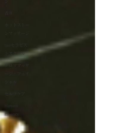
ジ
香り
ホットストー
ンマッサージ
taeセラピス
トスクール
アロママッサ
ージ・フェイ
シャル
セルフケア
Hawaii
Energy