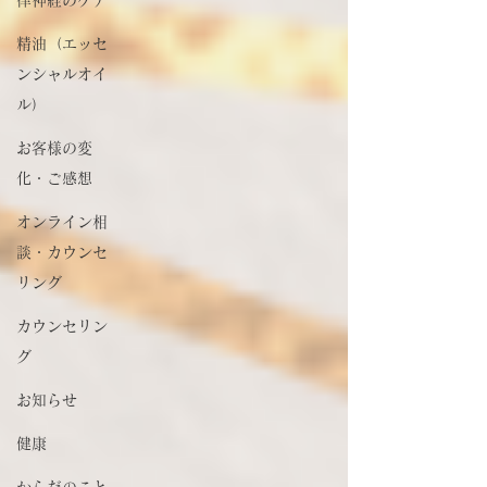
精油（エッセ
ンシャルオイ
ル）
お客様の変
化・ご感想
オンライン相
談・カウンセ
リング
カウンセリン
グ
お知らせ
健康
からだのこと