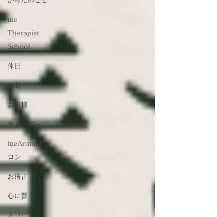
tae
Therapist
School
休日
お肌
お客様
キャンペーン
taeAromaサ
ロン
お稽古
心に響く
人（ヒト）