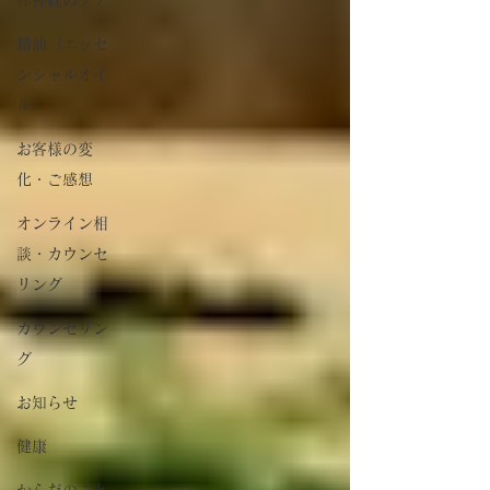
精油（エッセ
ンシャルオイ
ル）
お客様の変
化・ご感想
オンライン相
談・カウンセ
リング
カウンセリン
グ
お知らせ
健康
からだのこと