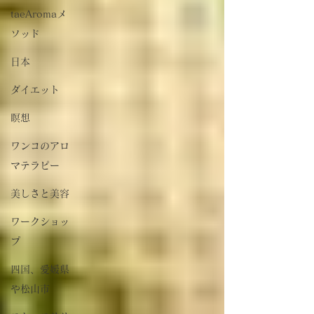
taeAromaメ
ソッド
日本
ダイエット
瞑想
ワンコのアロ
マテラピー
美しさと美容
ワークショッ
プ
四国、愛媛県
や松山市