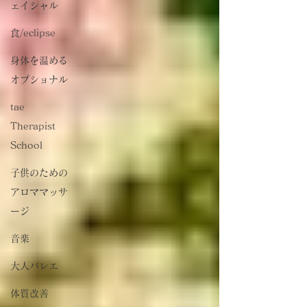
ェイシャル
食/eclipse
身体を温める
オプショナル
tae
Therapist
School
子供のための
アロママッサ
ージ
音楽
大人バレエ
体質改善