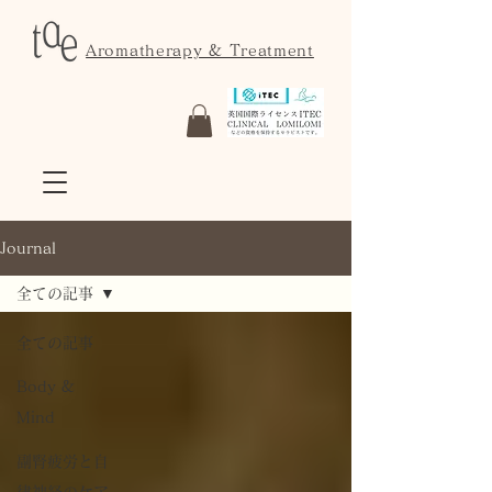
Aromatherapy & Treatment
Journal
全ての記事
全ての記事
Body &
Mind
副腎疲労と自
律神経のケア