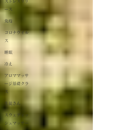
ストレスリリ
ース
免疫
コロナウイル
ス
睡眠
冷え
アロママッサ
ージ基礎クラ
ス
生徒さん
スウェディッ
シュマッサー