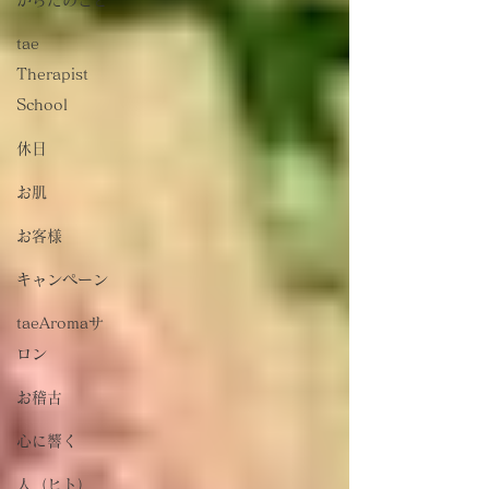
tae
Therapist
School
休日
お肌
お客様
キャンペーン
taeAromaサ
ロン
お稽古
心に響く
人（ヒト）