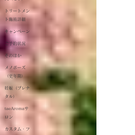
トリートメン
ト施術詳細
キャンペーン
ご予約状況
そのほか
メノポーズ
（更年期）
妊娠（プレナ
タル）
taeAromaサ
ロン
カスタム・フ