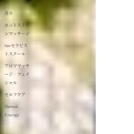
ジ
香り
ホットストー
ンマッサージ
taeセラピス
トスクール
アロママッサ
ージ・フェイ
シャル
セルフケア
Hawaii
Energy