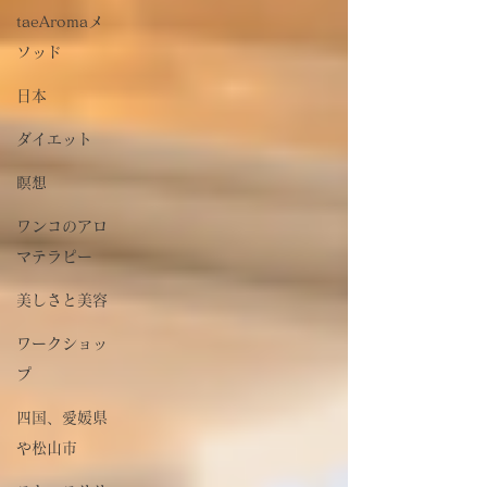
taeAromaメ
ソッド
日本
ダイエット
瞑想
ワンコのアロ
マテラピー
美しさと美容
ワークショッ
プ
四国、愛媛県
や松山市