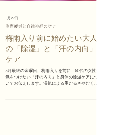
5月29日
副腎疲労と自律神経のケア
梅雨入り前に始めたい大人
の「除湿」と「汗の内向」
ケア
5月最終の金曜日。梅雨入りを前に、50代の女性が
気をつけたい「汗の内向」と身体の除湿ケアにつ
いてお伝えします。湿気による重だるさやむくみ
を防ぐお風呂でのじんわり汗、足首回しなどのセ
ルフケアに加え、タンパク質とマグネシウムが摂
れるおすすめの食事もご紹介。週末は心身をゆる