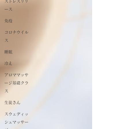
ストレスリリ
ース
免疫
コロナウイル
ス
睡眠
冷え
アロママッサ
ージ基礎クラ
ス
生徒さん
スウェディッ
シュマッサー