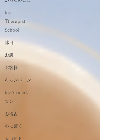
tae
Therapist
School
休日
お肌
お客様
キャンペーン
taeAromaサ
ロン
お稽古
心に響く
人（ヒト）