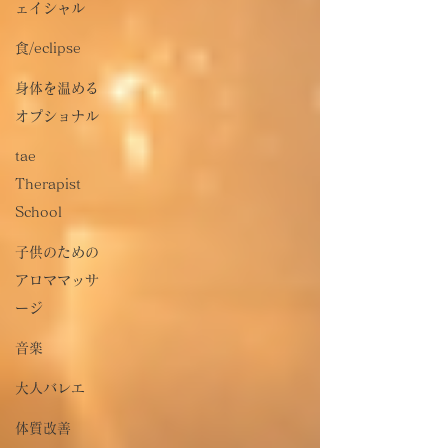
ェイシャル
食/eclipse
身体を温める
オプショナル
tae
Therapist
School
子供のための
アロママッサ
ージ
音楽
大人バレエ
体質改善