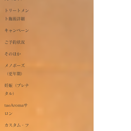
トリートメン
ト施術詳細
キャンペーン
ご予約状況
そのほか
メノポーズ
（更年期）
妊娠（プレナ
タル）
taeAromaサ
ロン
カスタム・フ