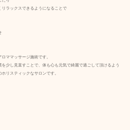
したり
くリラックスできるようになることで
せ
ロママッサージ施術です。  
慣を少し見直すことで、体も心も元気で綺麗で過ごして頂けるよう
のホリスティックなサロンです。