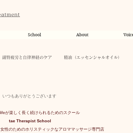
eatment
School
About
Voic
副腎疲労と自律神経のケア
精油（エッセンシャルオイル）
ンライン相談・カウンセリング
カウンセリング
いつもありがとうございます
だのこと
tae Therapist School
休日
お肌
lifeが楽しく長く続けられるためのスクール
tae Therapist School
taeAromaサロン
お稽古
心に響く
人（ヒト）
む女性のためのホリスティックなアロママッサージ専門店