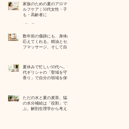
家族のための夏のアロマセ
ルフケア｜50代女性・子ど
も・高齢者に
7月24日
数年前の傷跡にも、身体は
応えてくれる。精油とセル
フマッサージ、そして自己
修復力のお話
7月22日
夏休みで忙しい50代へ。古
代ギリシャの「聖域を守る
香り」で自分の領域を保つ
7月20日
ただの水と夏の麦茶。猛暑
の水分補給は「役割」で選
ぶ。解剖生理学から考える
夏のセルフケア
7月17日