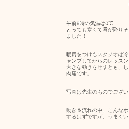
トリートメント施術詳細
午前8時の気温は0℃
とっても寒くて雪が降りそ
ました！
メノポーズ（更年期）
妊
暖房をつけもスタジオは冷
ャンプしてからのレッスン
カスタム・フェイシャル
大きな動きをせずとも、じ
肉痛です。
tae Therapist School
写真は先生のものでござい
動き＆流れの中、こんなポ
するはずですが、うまくい