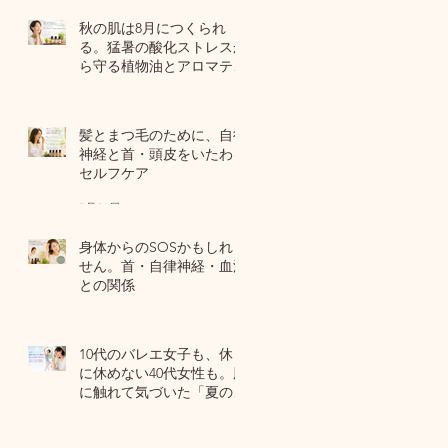
秋の肌は8月につくられ
る。猛暑の酸化ストレスか
ら守る植物油とアロマテラ
ピー
4 日前
髪とまつ毛のために、自律
神経と首・頭皮をいたわる
セルフケア
7月31日
身体からのSOSかもしれま
せん。首・自律神経・血流
との関係
7月29日
10代のバレエ女子も、休日
に休めない40代女性も。肌
に触れて気づいた「夏の全
身疲労」の共通点
7月27日