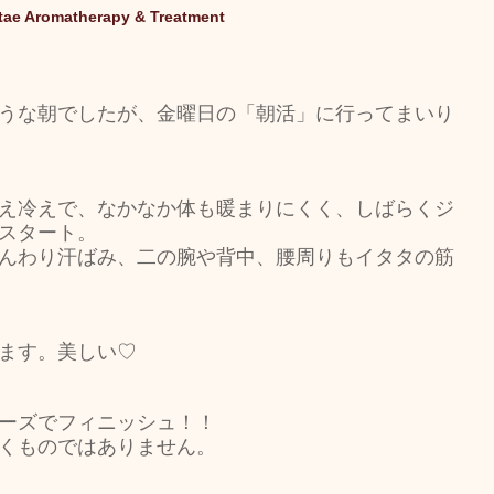
tae Aromatherapy & Treatment
キャンペーン
ご予約状況
そのほか
うな朝でしたが、金曜日の「朝活」に行ってまいり
娠（プレナタル）
taeAromaサロン
え冷えで、なかなか体も暖まりにくく、しばらくジ
スタート。
食/eclipse
身体を温めるオプショナル
んわり汗ばみ、二の腕や背中、腰周りもイタタの筋
子供のためのアロママッサージ
ます。美しい♡
ーズでフィニッシュ！！
くものではありません。