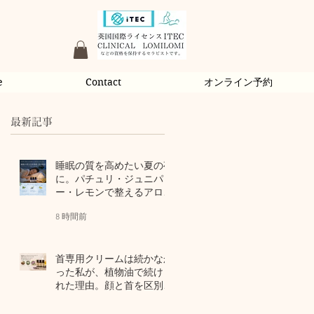
e
Contact
オンライン予約
最新記事
睡眠の質を高めたい夏の夜
に。パチュリ・ジュニパ
ー・レモンで整えるアロマ
習慣
8 時間前
首専用クリームは続かなか
った私が、植物油で続けら
れた理由。顔と首を区別し
ないアロマスキンケア
2 日前