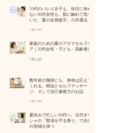
10代のバレエ女子も、休日に休め
ない40代女性も。肌に触れて気づ
いた「夏の全身疲労」の共通点
7月27日
家族のための夏のアロマセルフケ
ア｜50代女性・子ども・高齢者に
7月24日
数年前の傷跡にも、身体は応えて
くれる。精油とセルフマッサー
ジ、そして自己修復力のお話
7月22日
夏休みで忙しい50代へ。古代ギリ
シャの「聖域を守る香り」で自分
の領域を保つ