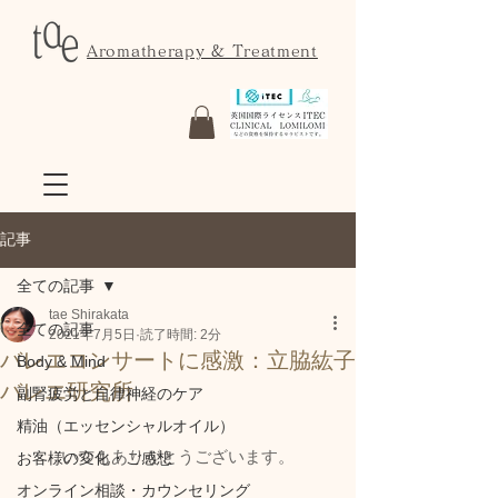
Aromatherapy & Treatment
記事
全ての記事
tae Shirakata
全ての記事
2021年7月5日
読了時間: 2分
バレエコンサートに感激：立脇紘子
Body & Mind
バレエ研究所
副腎疲労と自律神経のケア
精油（エッセンシャルオイル）
いつもありがとうございます。
お客様の変化・ご感想
オンライン相談・カウンセリング