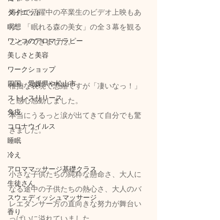
海外で活躍中の卒業生のビデオ上映もあ
ダイエット
り、「眠れる森の美女」の全３幕を観る
瞑想
ワンコのアロマテラピー
ことができました。
美しさと美容
ワークショップ
四国、愛媛県や松山市
稚拙な表現で恐縮ですが「凄いなっ！」
ストレスリリース
と感心感動しました。
免疫
本当にうるっと涙が出てきて自分でも驚
コロナウイルス
きました。
睡眠
冷え
アロママッサージ基礎クラス
小さな子供たちの純粋な懸命さ、大人に
生徒さん
なる途中の子供たちの熱心さ、大人のバ
スウェディッシュマッサージ
レエダンサー方の直向きな努力が舞台い
香り
っぱいに溢れていました。