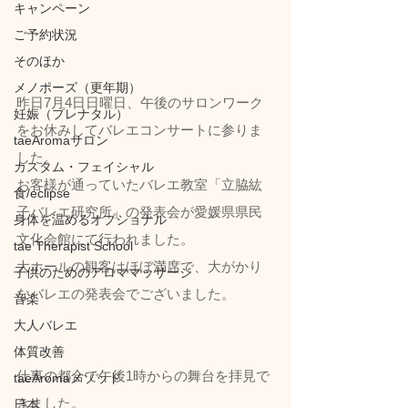
キャンペーン
ご予約状況
そのほか
メノポーズ（更年期）
昨日7月4日日曜日、午後のサロンワーク
妊娠（プレナタル）
をお休みしてバレエコンサートに参りま
taeAromaサロン
した。
カスタム・フェイシャル
お客様が通っていたバレエ教室「立脇紘
食/eclipse
子バレエ研究所」の発表会が愛媛県県民
身体を温めるオプショナル
文化会館にて行われました。
tae Therapist School
大ホールの観客はほぼ満席で、大がかり
子供のためのアロママッサージ
なバレエの発表会でございました。
音楽
大人バレエ
体質改善
仕事の都合で午後1時からの舞台を拝見で
taeAromaメソッド
きました。
日本