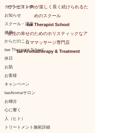
カウンセリング
セラピストlifeが楽しく長く続けられるた
お知らせ
めのスクール
スクール・講座
tae Therapist School
健康
女性の幸せのためのホリスティックなア
からだのこと
ロママッサージ専門店
tae Therapist School
tae Aromatherapy & Treatment
休日
お肌
お客様
キャンペーン
taeAromaサロン
お稽古
心に響く
人（ヒト）
トリートメント施術詳細