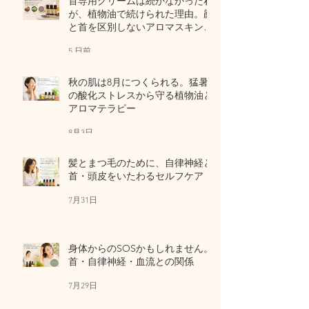
首専用クリームは続かなかった私
が、植物油で続けられた理由。顔
と首を区別しないアロマスキンケ
ア
5 日前
秋の肌は8月につくられる。猛暑
の酸化ストレスから守る植物油と
アロマテラピー
8月3日
髪とまつ毛のために、自律神経と
首・頭皮をいたわるセルフケア
7月31日
身体からのSOSかもしれません。
首・自律神経・血流との関係
7月29日