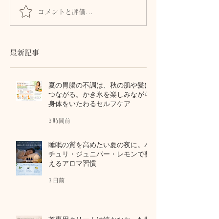
コメントと評価...
睡眠の質を高めたい夏の
首専用クリーム
夜に。パチュリ・ジュニ
かった私が、植
パー・レモンで整えるア
けられた理由。
ロマ習慣
区別しないアロ
最新記事
ケア
夏の胃腸の不調は、秋の肌や髪に
つながる。かき氷を楽しみながら
身体をいたわるセルフケア
3 時間前
睡眠の質を高めたい夏の夜に。パ
チュリ・ジュニパー・レモンで整
えるアロマ習慣
3 日前