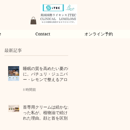
e
Contact
オンライン予約
最新記事
睡眠の質を高めたい夏の夜
に。パチュリ・ジュニパ
ー・レモンで整えるアロマ
習慣
8 時間前
首専用クリームは続かなか
った私が、植物油で続けら
れた理由。顔と首を区別し
ないアロマスキンケア
2 日前