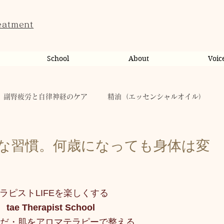
eatment
School
About
Voic
副腎疲労と自律神経のケア
精油（エッセンシャルオイル）
ンライン相談・カウンセリング
カウンセリング
な習慣。何歳になっても身体は変
だのこと
tae Therapist School
休日
お肌
ラピストLIFEを楽しくする
 tae Therapist School
taeAromaサロン
お稽古
心に響く
人（ヒト）
だ・肌をアロマテラピーで整える