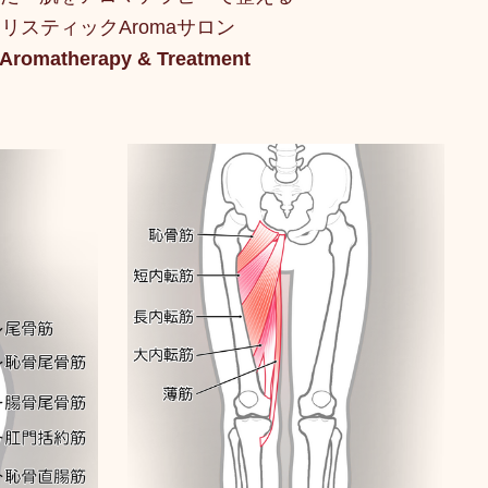
リスティックAromaサロン
 Aromatherapy & Treatment
キャンペーン
ご予約状況
そのほか
娠（プレナタル）
taeAromaサロン
食/eclipse
身体を温めるオプショナル
子供のためのアロママッサージ