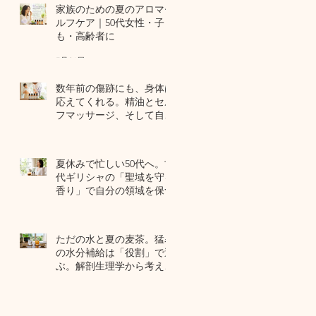
家族のための夏のアロマセ
ルフケア｜50代女性・子ど
も・高齢者に
7月24日
数年前の傷跡にも、身体は
応えてくれる。精油とセル
フマッサージ、そして自己
修復力のお話
7月22日
夏休みで忙しい50代へ。古
代ギリシャの「聖域を守る
香り」で自分の領域を保つ
7月20日
ただの水と夏の麦茶。猛暑
の水分補給は「役割」で選
ぶ。解剖生理学から考える
夏のセルフケア
7月17日