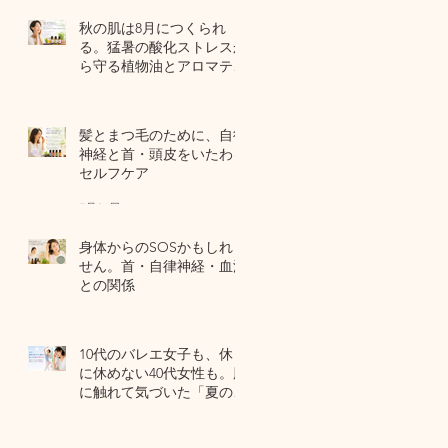
秋の肌は8月につくられ
る。猛暑の酸化ストレスか
ら守る植物油とアロマテラ
ピー
4 日前
髪とまつ毛のために、自律
神経と首・頭皮をいたわる
セルフケア
7月31日
身体からのSOSかもしれま
せん。首・自律神経・血流
との関係
7月29日
10代のバレエ女子も、休日
に休めない40代女性も。肌
に触れて気づいた「夏の全
身疲労」の共通点
7月27日