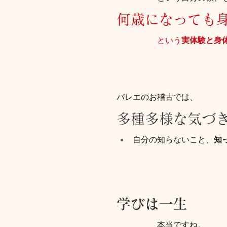
何歳になっても
という
実体験と身
バレエのお稽古では、
多種多様な気づ
自分の知らないこと、
知
学びは一生
本当ですね。