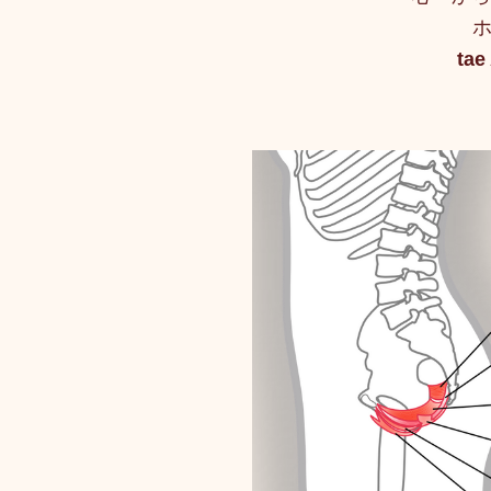
ホ
tae
トリートメント施術詳細
メノポーズ（更年期）
妊
カスタム・フェイシャル
tae Therapist School