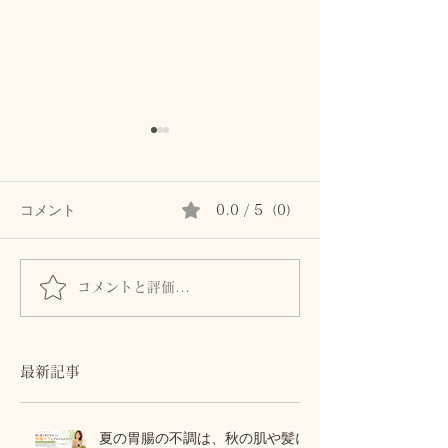
コメント
0.0 / 5（0）
コメントと評価...
首専用クリームは続かな
秋の肌は8月に
かった私が、植物油で続
る。猛暑の酸化
けられた理由。顔と首を
から守る植物油
区別しないアロマスキン
テラピー
最新記事
ケア
夏の胃腸の不調は、秋の肌や髪に