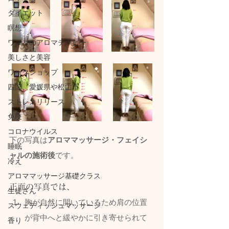
ダイエット
瞑想
ワンコのアロマテラピー
美しさと美容
ワークショップ
四国、愛媛県や松山市
ストレスリリース
免疫
コロナウイルス
下の写真は
アロママッサージ・フェイシ
睡眠
ャルの施術後
です。
冷え
アロママッサージ基礎クラス
正面の写真では、
生徒さん
胸が自然に開いているため肩の位置
スウェディッシュマッサージ
が背中へと緩やかに引き寄せられて
香り