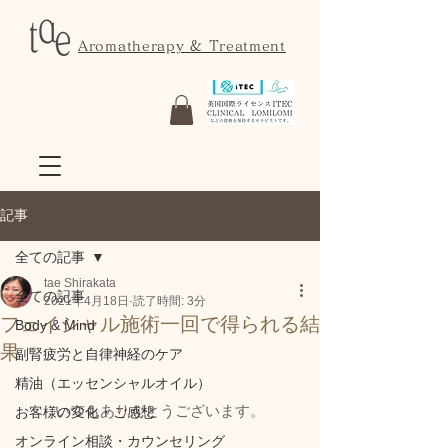
Aromatherapy & Treatment
記事
全ての記事
tae Shirakata
全ての記事
2021年4月18日
読了時間: 3分
フェイシャル施術一回で得られる結
Body & Mind
果
副腎疲労と自律神経のケア
精油（エッセンシャルオイル）
いつもありがとうございます。
お客様の変化・ご感想
オンライン相談・カウンセリング