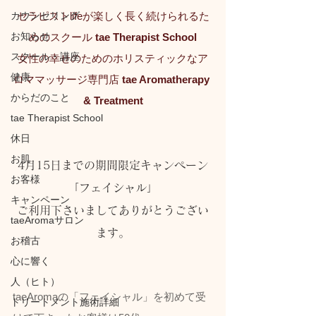
カウンセリング
セラピストlifeが楽しく長く続けられるた
お知らせ
めのスクール 
tae Therapist School
スクール・講座
女性の幸せのためのホリスティックなア
健康
ロママッサージ専門店 
tae Aromatherapy 
からだのこと
& Treatment
tae Therapist School
休日
お肌
4月15日までの期間限定キャンペーン
お客様
「フェイシャル」
キャンペーン
ご利用下さいましてありがとうござい
taeAromaサロン
ます。
お稽古
心に響く
人（ヒト）
taeAromaの「フェイシャル」を初めて受
トリートメント施術詳細