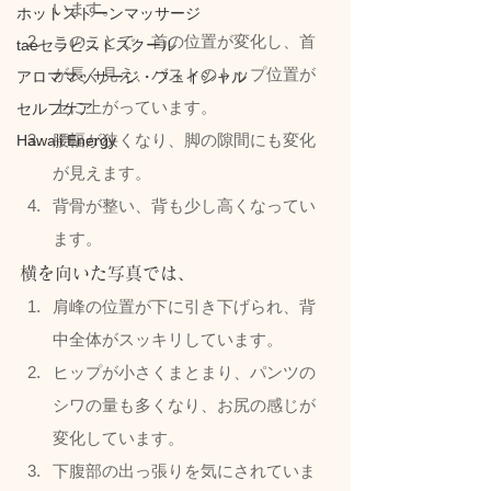
います。
ホットストーンマッサージ
このことで、首の位置が変化し、首
taeセラピストスクール
が長く見え、バストのトップ位置が
アロママッサージ・フェイシャル
上に上がっています。
セルフケア
腰幅が狭くなり、脚の隙間にも変化
Hawaii Energy
が見えます。
背骨が整い、背も少し高くなってい
ます。
横を向いた写真では、
肩峰の位置が下に引き下げられ、背
中全体がスッキリしています。
ヒップが小さくまとまり、パンツの
シワの量も多くなり、お尻の感じが
変化しています。
下腹部の出っ張りを気にされていま