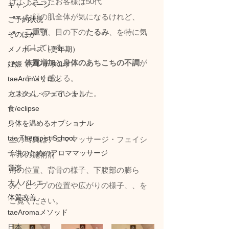
けて下さったお客様は50代
キャンペーン
お顔の肌全体が気になるけれど、
ご予約状況
二重顎
、目の下の
たるみ
、を特に気
そのほか
にしている。
メノポーズ（更年期）
体重増加と身体のあちこちの不調
が
妊娠（プレナタル）
キツく感じる。
taeAromaサロン
とおっしゃっていました。
カスタム・フェイシャル
食/eclipse
身体を温めるオプショナル
tae Therapist School
上の写真はアロママッサージ・フェイシ
子供のためのアロママッサージ
ャルの施術前
音楽
肩の位置、背骨の様子、下腹部の膨ら
大人バレエ
み、ヒップの位置や広がりの様子、、を
体質改善
ご覧ください。
taeAromaメソッド
日本