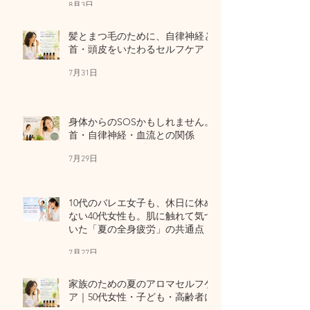
8月3日
髪とまつ毛のために、自律神経と
首・頭皮をいたわるセルフケア
7月31日
身体からのSOSかもしれません。
首・自律神経・血流との関係
7月29日
10代のバレエ女子も、休日に休め
ない40代女性も。肌に触れて気づ
いた「夏の全身疲労」の共通点
7月27日
家族のための夏のアロマセルフケ
ア｜50代女性・子ども・高齢者に