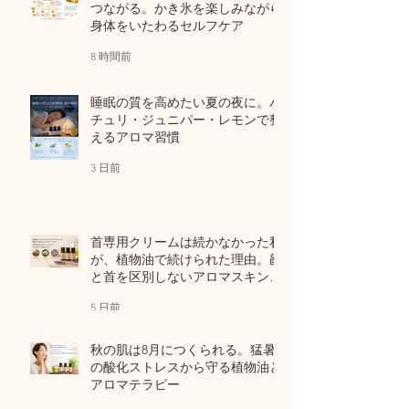
つながる。かき氷を楽しみながら
身体をいたわるセルフケア
8 時間前
睡眠の質を高めたい夏の夜に。パ
チュリ・ジュニパー・レモンで整
えるアロマ習慣
3 日前
首専用クリームは続かなかった私
が、植物油で続けられた理由。顔
と首を区別しないアロマスキンケ
ア
5 日前
秋の肌は8月につくられる。猛暑
の酸化ストレスから守る植物油と
アロマテラピー