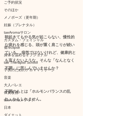
ご予約状況
そのほか
メノポーズ（更年期）
妊娠（プレナタル）
taeAromaサロン
朝起きてもやる気が起こらない、慢性的
カスタム・フェイシャル
な疲れを感じる、頭が重く肩こりが続い
食/eclipse
ている.....病気ではないけれど、健康的と
身体を温めるオプショナル
も言えないような、そんな「なんとなく
tae Therapist School
不調」に苦しんでいませんか？
子供のためのアロママッサージ
音楽
大人バレエ
不調のもとは「ホルモンバランスの乱
体質改善
れ」かもしれません。
taeAromaメソッド
日本
ダイエット