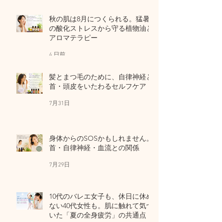
秋の肌は8月につくられる。猛暑
の酸化ストレスから守る植物油と
アロマテラピー
4 日前
髪とまつ毛のために、自律神経と
首・頭皮をいたわるセルフケア
7月31日
身体からのSOSかもしれません。
首・自律神経・血流との関係
7月29日
10代のバレエ女子も、休日に休め
ない40代女性も。肌に触れて気づ
いた「夏の全身疲労」の共通点