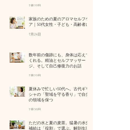
7月27日
家族のための夏のアロマセルフケ
ア｜50代女性・子ども・高齢者に
7月24日
数年前の傷跡にも、身体は応えて
くれる。精油とセルフマッサー
ジ、そして自己修復力のお話
7月22日
夏休みで忙しい50代へ。古代ギリ
シャの「聖域を守る香り」で自分
の領域を保つ
7月20日
ただの水と夏の麦茶。猛暑の水分
補給は「役割」で選ぶ。解剖生理