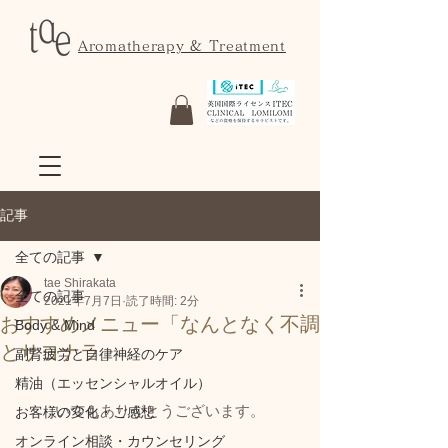
Aromatherapy & Treatment
記事
全ての記事
tae Shirakata
全ての記事
2021年7月7日
読了時間: 2分
おすすめメニュー「なんとなく不調
Body & Mind
とサヨナラ」
副腎疲労と自律神経のケア
精油（エッセンシャルオイル）
いつもありがとうございます。
お客様の変化・ご感想
オンライン相談・カウンセリング