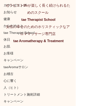
カウンセリング
セラピストlifeが楽しく長く続けられるた
お知らせ
めのスクール
健康
tae Therapist School
からだのこと
女性の幸せのためのホリスティックなア
tae Therapist School
ロママッサージ専門店
休日
tae Aromatherapy & Treatment
お肌
お客様
キャンペーン
taeAromaサロン
お稽古
心に響く
人（ヒト）
トリートメント施術詳細
キャンペーン