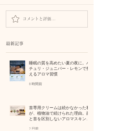
皮膚は「露出した脳」
コメントと評価...
【身体の教養】
な「胸郭」が運
ゆとり
最新記事
睡眠の質を高めたい夏の夜に。パ
チュリ・ジュニパー・レモンで整
えるアロマ習慣
8 時間前
首専用クリームは続かなかった私
が、植物油で続けられた理由。顔
と首を区別しないアロマスキンケ
ア
2 日前