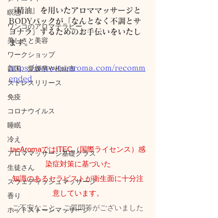
『精油』を用いたアロママッサージと
瞑想
BODYパックが「なんとなく不調とサ
ワンコのアロマテラピー
ヨナラ」するためのお手伝いをいたし
美しさと美容
ます。
ワークショップ
https://www.taearoma.com/recomm
四国、愛媛県や松山市
ended
ストレスリリース
免疫
コロナウイルス
睡眠
冷え
taeAromaではITEC（国際ライセンス）感
アロママッサージ基礎クラス
染症対策に基づいた
生徒さん
知識のあるセラピストが衛生面に十分注
スウェディッシュマッサージ
意しています。
香り
ご不安なこと、ご質問等がございました
ホットストーンマッサージ