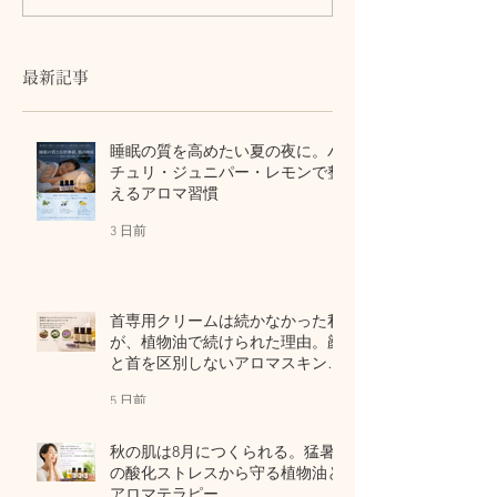
律神経と首・頭皮をいた
ません。首・自
わるセルフケア
血流との関係
最新記事
睡眠の質を高めたい夏の夜に。パ
チュリ・ジュニパー・レモンで整
えるアロマ習慣
3 日前
首専用クリームは続かなかった私
が、植物油で続けられた理由。顔
と首を区別しないアロマスキンケ
ア
5 日前
秋の肌は8月につくられる。猛暑
の酸化ストレスから守る植物油と
アロマテラピー