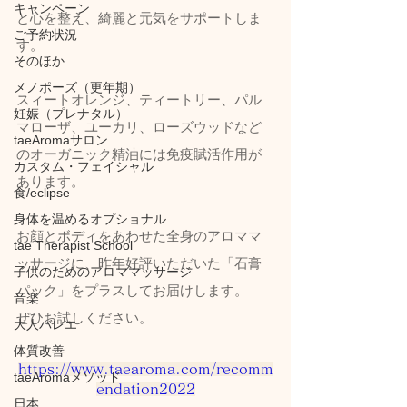
キャンペーン
と心を整え、綺麗と元気をサポートしま
ご予約状況
す。
そのほか
メノポーズ（更年期）
​スィートオレンジ、ティートリー、パル
妊娠（プレナタル）
マローザ、ユーカリ、ローズウッドなど
taeAromaサロン
のオーガニック精油には免疫賦活作用が
カスタム・フェイシャル
あります。
食/eclipse
身体を温めるオプショナル
お顔とボディをあわせた全身のアロママ
tae Therapist School
ッサージに、昨年好評いただいた「石膏
子供のためのアロママッサージ
パック」をプラスしてお届けします。
音楽
ぜひお試しください。
大人バレエ
体質改善
https://www.taearoma.com/recomm
taeAromaメソッド
endation2022
日本