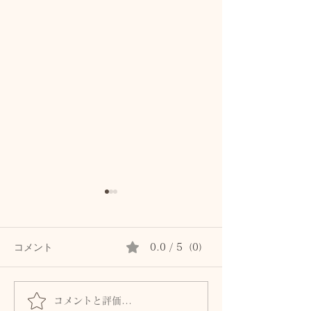
コメント
0.0 / 5（0）
コメントと評価...
髪とまつ毛のために、自
身体からのSOS