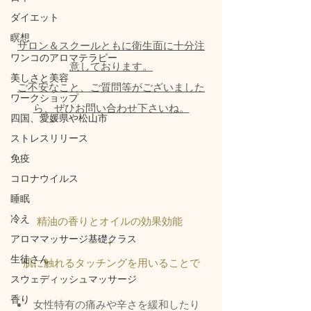
ダイエット
瞑想
サロン＆スクールともに衛生面に十分注
ワンコのアロマテラピー
意しております。
美しさと美容
ご不安なこと、ご質問等がございました
ワークショップ
ら、ぜひお問い合わせ下さいね。
四国、愛媛県や松山市
ストレスリリース
免疫
コロナウイルス
睡眠
冷え
精油の香りとオイルの効果効能 
アロママッサージ基礎クラス
＋ 
生徒さん
肌に触れるタッチングを用いることで
スウェディッシュマッサージ
香り
女性特有の痛みや辛さを緩和したり