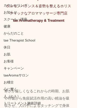
カウンセリング
ホルモンバランス＆姿勢を整えるホリス
お知らせ
ティックなアロママッサージ専門店
スクール・講座
tae Aromatherapy & Treatment
健康
からだのこと
tae Therapist School
休日
お肌
お客様
キャンペーン
taeAromaサロン
お稽古
心に響く
寒さが厳しくなるこれからの時期、お肌
人（ヒト）
や呼吸から免疫賦活作用の高い精油を吸
トリートメント施術詳細
収させ、人の手によるタッチングで身体