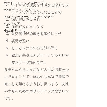
ホットストーンマッサージ
ストレスや疲労を軽減させ深くリラ
taeセラピストスクール
ックスできるようになることで
アロママッサージ・フェイシャル
深い呼吸をえられ
セルフケア
血の巡りが良くなり
Hawaii Energy
副交感神経の働きを優位にさせ
姿勢が整い
しっとり弾力のある肌へ導く
健康と美容にアプローチするアロマ
マッサージ施術です。  
食事やエクササイズなどの生活習慣を少
し見直すことで、体も心も元気で綺麗で
過ごして頂けるようお手伝いする、女性
の幸せのためのホリスティックなサロン
です。