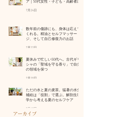
ア｜50代女性・子ども・高齢者に
7月24日
数年前の傷跡にも、身体は応えて
くれる。精油とセルフマッサー
ジ、そして自己修復力のお話
7月22日
夏休みで忙しい50代へ。古代ギリ
シャの「聖域を守る香り」で自分
の領域を保つ
7月20日
ただの水と夏の麦茶。猛暑の水分
補給は「役割」で選ぶ。解剖生理
学から考える夏のセルフケア
7月17日
アーカイブ