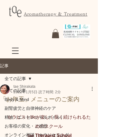
Aromatherapy & Treatment
記事
全ての記事
tae Shirakata
全ての記事
2022年1月5日
読了時間: 2分
「お年玉」メニューのご案内
Body & Mind
副腎疲労と自律神経のケア
セラピストlifeが楽しく長く続けられるた
精油（エッセンシャルオイル）
お客様の変化・ご感想
めのスクール
オンライン相談・カウンセリング
 tae Therapist School