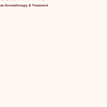
tae Aromatherapy & Treatment
キャンペーン
ご予約状況
そのほか
娠（プレナタル）
taeAromaサロン
食/eclipse
身体を温めるオプショナル
子供のためのアロママッサージ