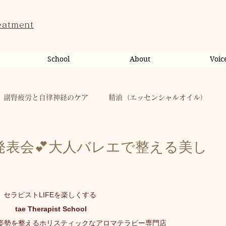
eatment
School
About
Voic
副腎疲労と自律神経のケア
精油（エッセンシャルオイル）
ンライン相談・カウンセリング
カウンセリング
発表会💕大人バレエで整える美し
だのこと
tae Therapist School
休日
お肌
セラピストLIFEを楽しくする
 tae Therapist School
taeAromaサロン
お稽古
心に響く
人（ヒト）
姿勢を整えるホリスティックなアロマテラピー専門店