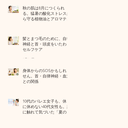
秋の肌は8月につくられ
る。猛暑の酸化ストレスか
ら守る植物油とアロマテラ
ピー
5 日前
髪とまつ毛のために、自律
神経と首・頭皮をいたわる
セルフケア
7月31日
身体からのSOSかもしれま
せん。首・自律神経・血流
との関係
7月29日
10代のバレエ女子も、休日
に休めない40代女性も。肌
に触れて気づいた「夏の全
身疲労」の共通点
7月27日