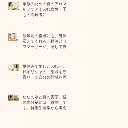
家族のための夏のアロマセ
ルフケア｜50代女性・子ど
も・高齢者に
7月24日
数年前の傷跡にも、身体は
応えてくれる。精油とセル
フマッサージ、そして自己
修復力のお話
7月22日
夏休みで忙しい50代へ。古
代ギリシャの「聖域を守る
香り」で自分の領域を保つ
7月20日
ただの水と夏の麦茶。猛暑
の水分補給は「役割」で選
ぶ。解剖生理学から考える
夏のセルフケア
7月17日