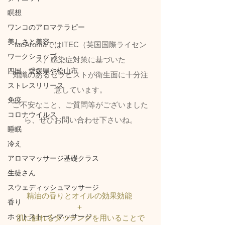
瞑想
ワンコのアロマテラピー
美しさと美容
taeAromaではITEC（英国国際ライセン
ワークショップ
ス）感染症対策に基づいた
四国、愛媛県や松山市
知識のあるセラピストが衛生面に十分注
ストレスリリース
意しています。
免疫
ご不安なこと、ご質問等がございました
コロナウイルス
ら、ぜひお問い合わせ下さいね。
睡眠
冷え
アロママッサージ基礎クラス
生徒さん
スウェディッシュマッサージ
精油の香りとオイルの効果効能 
香り
＋ 
ホットストーンマッサージ
肌に触れるタッチングを用いることで