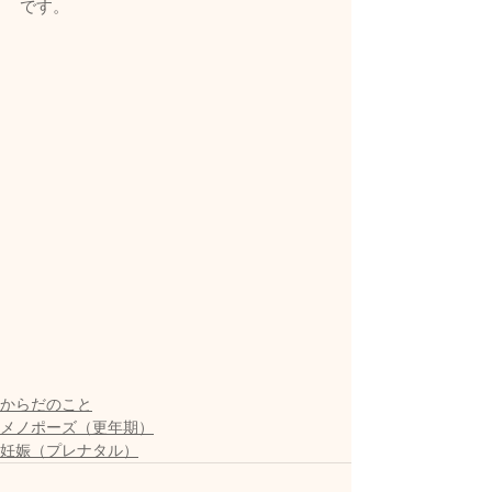
です。
からだのこと
メノポーズ（更年期）
妊娠（プレナタル）