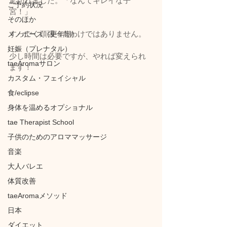
驚かれました。「なんてキレイな子
ご予約状況
宮！」
そのほか
すっごく頑張ったわけではありません。
メノポーズ（更年期）
妊娠（プレナタル）
少し時間は必要ですが、やれば変えられ
taeAromaサロン
ます！
カスタム・フェイシャル
食/eclipse
身体を温めるオプショナル
tae Therapist School
子供のためのアロママッサージ
音楽
大人バレエ
体質改善
taeAromaメソッド
日本
ダイエット