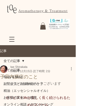
Aromatherapy & Treatment
記事
全ての記事
tae Shirakata
全ての記事
2022年12月15日
読了時間: 2分
子宮内膜症のこと
Body & Mind
いつもありがとうございます
副腎疲労と自律神経のケア
精油（エッセンシャルオイル）
お客様の変化・ご感想
セラピストlifeが楽しく長く続けられるた
オンライン相談・カウンセリング
めのスクール