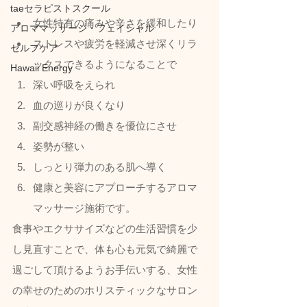
taeセラピストスクール
女性特有の痛みや辛さを緩和したり
アロママッサージ・フェイシャル
ストレスや疲労を軽減させ深くリラ
セルフケア
ックスできるようになることで
Hawaii Energy
深い呼吸をえられ
血の巡りが良くなり
副交感神経の働きを優位にさせ
姿勢が整い
しっとり弾力のある肌へ導く
健康と美容にアプローチするアロマ
マッサージ施術です。  
食事やエクササイズなどの生活習慣を少
し見直すことで、体も心も元気で綺麗で
過ごして頂けるようお手伝いする、女性
の幸せのためのホリスティックなサロン