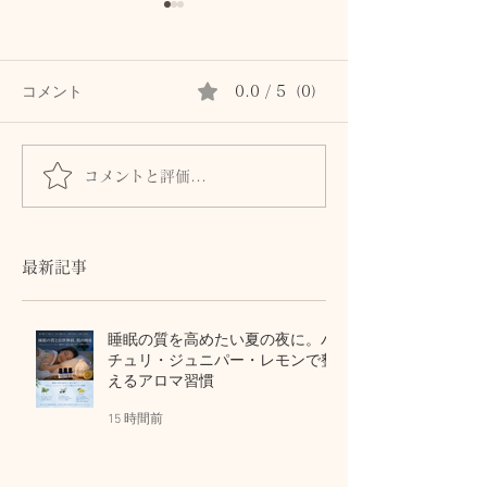
コメント
0.0 / 5（0）
コメントと評価...
髪とまつ毛のために、自
身体からのSOS
律神経と首・頭皮をいた
ません。首・自
わるセルフケア
血流との関係
最新記事
睡眠の質を高めたい夏の夜に。パ
チュリ・ジュニパー・レモンで整
えるアロマ習慣
15 時間前