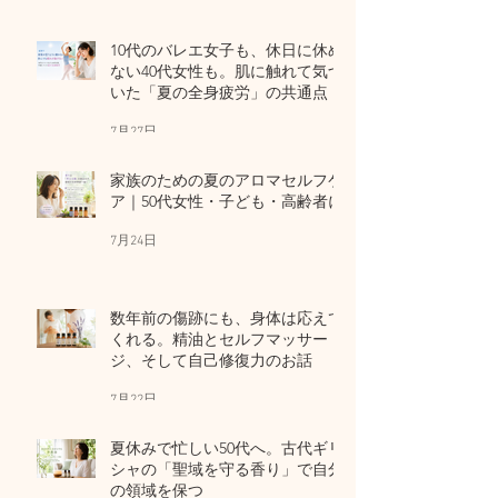
10代のバレエ女子も、休日に休め
ない40代女性も。肌に触れて気づ
いた「夏の全身疲労」の共通点
7月27日
家族のための夏のアロマセルフケ
ア｜50代女性・子ども・高齢者に
7月24日
数年前の傷跡にも、身体は応えて
くれる。精油とセルフマッサー
ジ、そして自己修復力のお話
7月22日
夏休みで忙しい50代へ。古代ギリ
シャの「聖域を守る香り」で自分
の領域を保つ