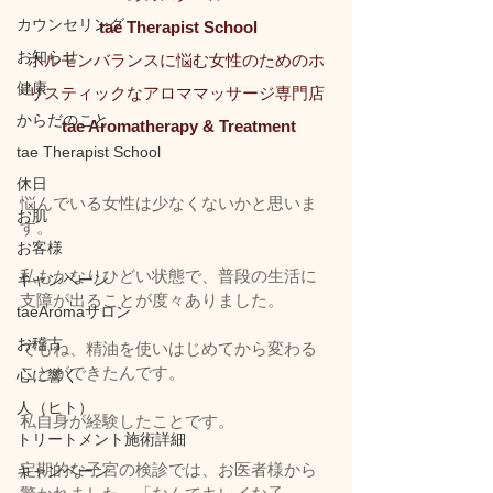
カウンセリング
tae Therapist School
お知らせ
ホルモンバランスに悩む女性のためのホ
健康
リスティックなアロママッサージ専門店
からだのこと
tae Aromatherapy & Treatment
tae Therapist School
休日
悩んでいる女性は少なくないかと思いま
お肌
す。
お客様
私もかなりひどい状態で、普段の生活に
キャンペーン
支障が出ることが度々ありました。
taeAromaサロン
お稽古
でもね、精油を使いはじめてから変わる
ことができたんです。
心に響く
人（ヒト）
私自身が経験したことです。
トリートメント施術詳細
定期的な子宮の検診では、お医者様から
キャンペーン