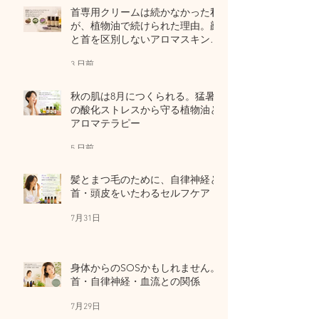
首専用クリームは続かなかった私
が、植物油で続けられた理由。顔
と首を区別しないアロマスキンケ
ア
3 日前
秋の肌は8月につくられる。猛暑
の酸化ストレスから守る植物油と
アロマテラピー
5 日前
髪とまつ毛のために、自律神経と
首・頭皮をいたわるセルフケア
7月31日
身体からのSOSかもしれません。
首・自律神経・血流との関係
7月29日