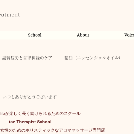
eatment
School
About
Voic
副腎疲労と自律神経のケア
精油（エッセンシャルオイル）
ンライン相談・カウンセリング
カウンセリング
いつもありがとうございます
だのこと
tae Therapist School
休日
お肌
lifeが楽しく長く続けられるためのスクール
tae Therapist School
taeAromaサロン
お稽古
心に響く
人（ヒト）
む女性のためのホリスティックなアロママッサージ専門店