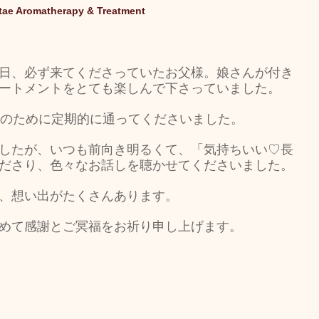
tae Aromatherapy & Treatment
キャンペーン
ご予約状況
そのほか
日、必ず来てくださっていたお父様。娘さんが付き
ートメントをとても楽しんで下さっていました。
娠（プレナタル）
taeAromaサロン
理のために定期的に通ってくださいました。
したが、いつも前向き明るくて、「気持ちいい♡長
食/eclipse
身体を温めるオプショナル
ださり、色々なお話しを聴かせてくださいました。
、想い出がたくさんあります。
子供のためのアロママッサージ
めて感謝とご冥福をお祈り申し上げます。