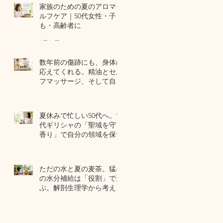
家族のための夏のアロマセ
ルフケア｜50代女性・子ど
も・高齢者に
7月24日
数年前の傷跡にも、身体は
応えてくれる。精油とセル
フマッサージ、そして自己
修復力のお話
7月22日
夏休みで忙しい50代へ。古
代ギリシャの「聖域を守る
香り」で自分の領域を保つ
7月20日
ただの水と夏の麦茶。猛暑
の水分補給は「役割」で選
ぶ。解剖生理学から考える
夏のセルフケア
7月17日