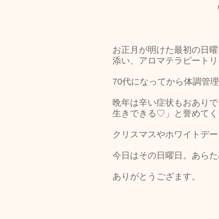
トリートメント施術詳細
お正月が明けた最初の日曜
添い、アロマテラピートリ
メノポーズ（更年期）
妊
70代になってから体調管
晩年は辛い症状もおありで
カスタム・フェイシャル
生きできる♡」と誉めてく
クリスマスやホワイトデー
tae Therapist School
今日はその日曜日。あらた
ありがとうござます。