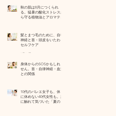
秋の肌は8月につくられ
る。猛暑の酸化ストレスか
ら守る植物油とアロマテラ
ピー
4 日前
髪とまつ毛のために、自律
神経と首・頭皮をいたわる
セルフケア
7月31日
身体からのSOSかもしれま
せん。首・自律神経・血流
との関係
7月29日
10代のバレエ女子も、休日
に休めない40代女性も。肌
に触れて気づいた「夏の全
身疲労」の共通点
7月27日