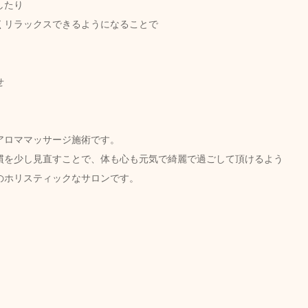
したり
くリラックスできるようになることで
せ
ロママッサージ施術です。  
慣を少し見直すことで、体も心も元気で綺麗で過ごして頂けるよう
のホリスティックなサロンです。