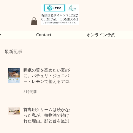
e
Contact
オンライン予約
最新記事
睡眠の質を高めたい夏の夜
に。パチュリ・ジュニパ
ー・レモンで整えるアロマ
習慣
8 時間前
首専用クリームは続かなか
った私が、植物油で続けら
れた理由。顔と首を区別し
ないアロマスキンケア
2 日前