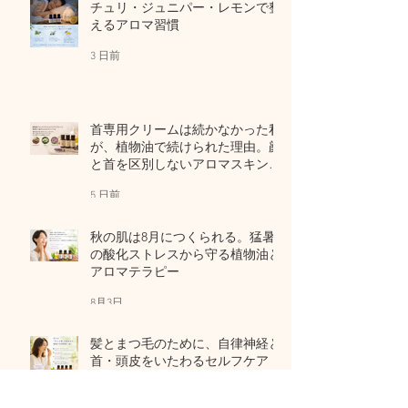
チュリ・ジュニパー・レモンで整
えるアロマ習慣
3 日前
首専用クリームは続かなかった私
が、植物油で続けられた理由。顔
と首を区別しないアロマスキンケ
ア
5 日前
秋の肌は8月につくられる。猛暑
の酸化ストレスから守る植物油と
アロマテラピー
8月3日
髪とまつ毛のために、自律神経と
首・頭皮をいたわるセルフケア
7月31日