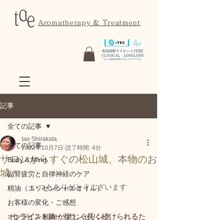
Aromatherapy & Treatment
記事
全ての記事
tae Shirakata
全ての記事
2022年10月7日
読了時間: 4分
サロンからすぐの松山城、本物のお
Body & Mind
城。
副腎疲労と自律神経のケア
いつもありがとうございます
精油（エッセンシャルオイル）
お客様の変化・ご感想
セラピストlifeが楽しく長く続けられるた
オンライン相談・カウンセリング