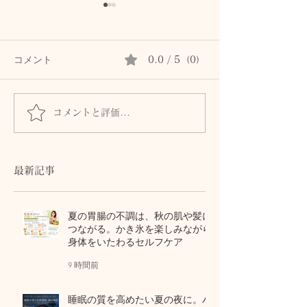
コメント
0.0 / 5（0）
皮膚は「露出した脳」
コメントと評価...
【身体の教養】
な「胸郭」が運
ゆとり
最新記事
夏の胃腸の不調は、秋の肌や髪に
つながる。かき氷を楽しみながら
身体をいたわるセルフケア
9 時間前
睡眠の質を高めたい夏の夜に。パ