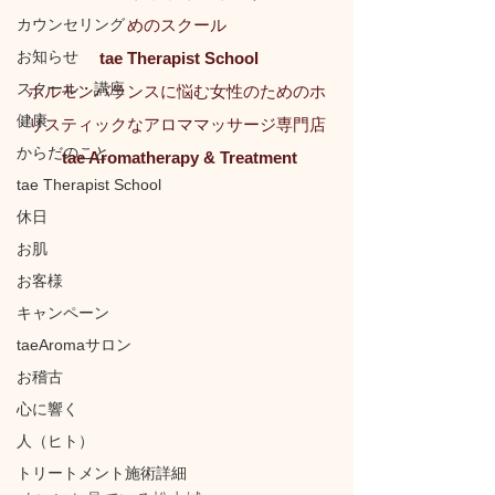
カウンセリング
めのスクール
お知らせ
tae Therapist School
スクール・講座
ホルモンバランスに悩む女性のためのホ
健康
リスティックなアロママッサージ専門店
からだのこと
tae Aromatherapy & Treatment
tae Therapist School
休日
お肌
お客様
キャンペーン
taeAromaサロン
お稽古
心に響く
人（ヒト）
トリートメント施術詳細