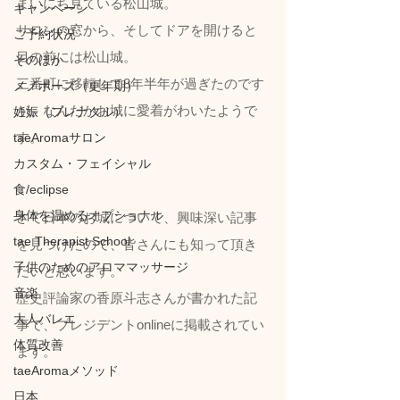
まいにち見ている松山城。
キャンペーン
サロンの窓から、そしてドアを開けると
ご予約状況
目の前には松山城。
そのほか
三番町に移転して8年半年が過ぎたのです
メノポーズ（更年期）
が、なんだかお城に愛着がわいたようで
妊娠（プレナタル）
す。
taeAromaサロン
カスタム・フェイシャル
食/eclipse
身体を温めるオプショナル
さて日本のお城について、興味深い記事
tae Therapist School
を見つけたので、皆さんにも知って頂き
子供のためのアロママッサージ
たいと思います。
音楽
歴史評論家の香原斗志さんが書かれた記
大人バレエ
事で、プレジデントonlineに掲載されてい
体質改善
ます。
taeAromaメソッド
日本