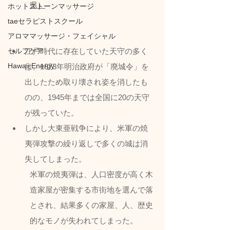
県）
ホットストーンマッサージ
taeセラピストスクール
アロママッサージ・フェイシャル
江戸時代に存在していた天守の多く
セルフケア
Hawaii Energy
は、1873年明治政府が「廃城令」を
出したため取り壊され姿を消したも
のの、1945年までは全国に20の天守
が残っていた。
しかし大東亜戦争により、米軍の焼
夷弾攻撃の繰り返しで多くの城は消
失してしまった。
米軍の焼夷弾は、人口密度が高く木
造家屋が密集する市街地を選んで落
とされ、結果多くの家屋、人、歴史
的なモノが失われてしまった。