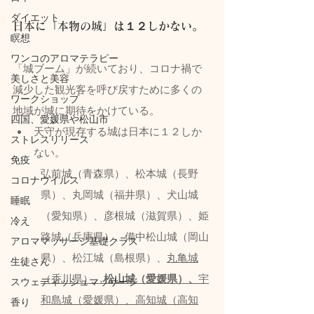
ダイエット
日本に「本物の城」は１２しかない。
瞑想
ワンコのアロマテラピー
「城ブーム」が続いており、コロナ禍で
美しさと美容
減少した観光客を呼び戻すために多くの
ワークショップ
地域が城に期待をかけている。
四国、愛媛県や松山市
天守が現存する城は日本に１２しか
ストレスリリース
ない。
免疫
弘前城（青森県）、松本城（長野
コロナウイルス
県）、丸岡城（福井県）、犬山城
睡眠
（愛知県）、彦根城（滋賀県）、姫
冷え
路城（兵庫県）、備中松山城（岡山
アロママッサージ基礎クラス
県）、松江城（島根県）、
丸亀城
生徒さん
（香川県）、
松山城（愛媛県）、
宇
スウェディッシュマッサージ
和島城（愛媛県）、高知城（高知
香り