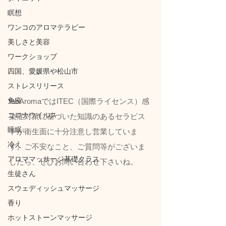
瞑想
ワンコのアロマテラピー
美しさと美容
ワークショップ
四国、愛媛県や松山市
ストレスリリース
免疫
taeAromaではITEC（国際ライセンス）感
コロナウイルス
染症対策に基づいた知識のあるセラピス
睡眠
トが衛生面に十分注意し営業していま
冷え
す。ご不安なこと、ご質問等がございま
アロママッサージ基礎クラス
したら、ぜひお問い合わせ下さいね。
生徒さん
スウェディッシュマッサージ
香り
ホットストーンマッサージ