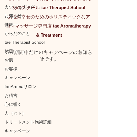
カウンセリング
めのスクール 
tae Therapist School
お知らせ
女性の幸せのためのホリスティックなア
健康
ロママッサージ専門店 
tae Aromatherapy 
からだのこと
& Treatment
tae Therapist School
休日
GW期間中だけのキャンペーンのお知ら
せです。
お肌
お客様
キャンペーン
taeAromaサロン
お稽古
心に響く
人（ヒト）
トリートメント施術詳細
キャンペーン