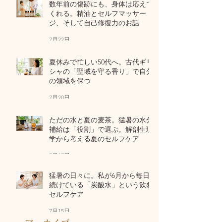
数年前の傷跡にも、身体は応えて
くれる。精油とセルフマッサー
ジ、そして自己修復力のお話
7月22日
夏休みで忙しい50代へ。古代ギリ
シャの「聖域を守る香り」で自分
の領域を保つ
7月20日
ただの水と夏の麦茶。猛暑の水分
補給は「役割」で選ぶ。解剖生理
学から考える夏のセルフケア
7月17日
猛暑の日々に。私が6月から毎日
続けている「炭酸水」という飲む
セルフケア
7月15日