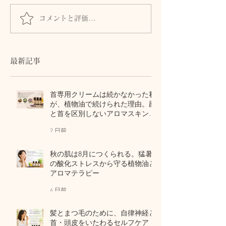
皮膚は「露出した脳」
コメントと評価...
【身体の教養】
な「胸郭」が運
ゆとり
最新記事
首専用クリームは続かなかった私
が、植物油で続けられた理由。顔
と首を区別しないアロマスキンケ
ア
2 日前
秋の肌は8月につくられる。猛暑
の酸化ストレスから守る植物油と
アロマテラピー
4 日前
髪とまつ毛のために、自律神経と
首・頭皮をいたわるセルフケア