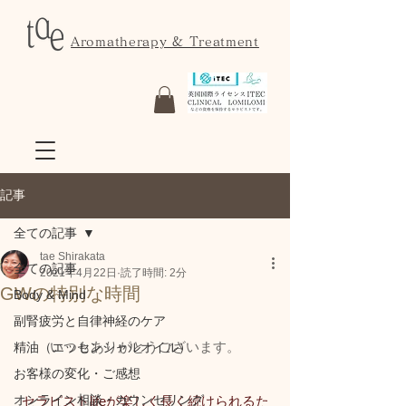
Aromatherapy & Treatment
記事
全ての記事
tae Shirakata
全ての記事
2021年4月22日
読了時間: 2分
GWの特別な時間
Body & Mind
副腎疲労と自律神経のケア
いつもありがとうございます。
精油（エッセンシャルオイル）
お客様の変化・ご感想
オンライン相談・カウンセリング
セラピストlifeが楽しく長く続けられるた