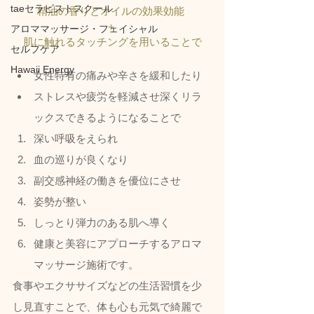
taeセラピストスクール
精油の香りとオイルの効果効能 
＋ 
アロママッサージ・フェイシャル
肌に触れるタッチングを用いることで
セルフケア
Hawaii Energy
女性特有の痛みや辛さを緩和したり
ストレスや疲労を軽減させ深くリラ
ックスできるようになることで
深い呼吸をえられ
血の巡りが良くなり
副交感神経の働きを優位にさせ
姿勢が整い
しっとり弾力のある肌へ導く
健康と美容にアプローチするアロマ
マッサージ施術です。  
食事やエクササイズなどの生活習慣を少
し見直すことで、体も心も元気で綺麗で