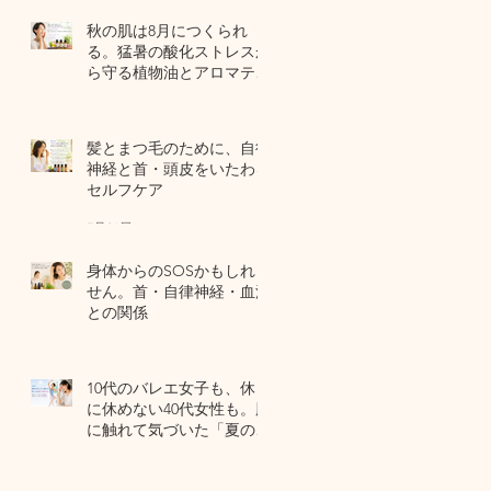
秋の肌は8月につくられ
る。猛暑の酸化ストレスか
ら守る植物油とアロマテラ
ピー
6 日前
髪とまつ毛のために、自律
神経と首・頭皮をいたわる
セルフケア
7月31日
身体からのSOSかもしれま
せん。首・自律神経・血流
との関係
7月29日
10代のバレエ女子も、休日
に休めない40代女性も。肌
に触れて気づいた「夏の全
身疲労」の共通点
7月27日