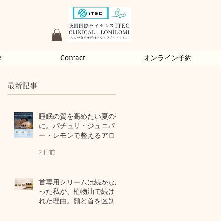
e
Contact
オンライン予約
最新記事
睡眠の質を高めたい夏の夜
に。パチュリ・ジュニパ
ー・レモンで整えるアロマ
習慣
2 日前
首専用クリームは続かなか
った私が、植物油で続けら
れた理由。顔と首を区別し
ないアロマスキンケア
4 日前