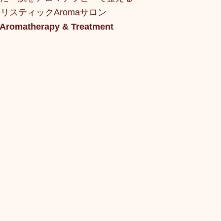
リスティックAromaサロン
 Aromatherapy & Treatment
キャンペーン
ご予約状況
そのほか
娠（プレナタル）
taeAromaサロン
食/eclipse
身体を温めるオプショナル
子供のためのアロママッサージ