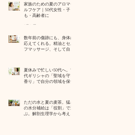
家族のための夏のアロマセ
ルフケア｜50代女性・子ど
も・高齢者に
7月24日
数年前の傷跡にも、身体は
応えてくれる。精油とセル
フマッサージ、そして自己
修復力のお話
7月22日
夏休みで忙しい50代へ。古
代ギリシャの「聖域を守る
香り」で自分の領域を保つ
7月20日
ただの水と夏の麦茶。猛暑
の水分補給は「役割」で選
ぶ。解剖生理学から考える
夏のセルフケア
7月17日