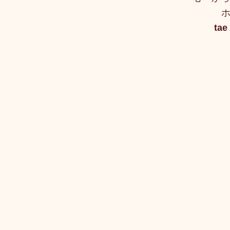
ホ
tae
トリートメント施術詳細
メノポーズ（更年期）
妊
カスタム・フェイシャル
tae Therapist School