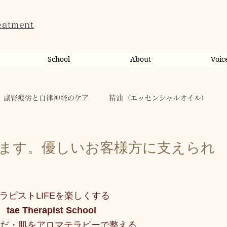
eatment
School
About
Voic
副腎疲労と自律神経のケア
精油（エッセンシャルオイル）
ンライン相談・カウンセリング
カウンセリング
ます。優しいお客様方に支えられ
だのこと
tae Therapist School
休日
お肌
ラピストLIFEを楽しくする
 tae Therapist School
taeAromaサロン
お稽古
心に響く
人（ヒト）
だ・肌をアロマテラピーで整える