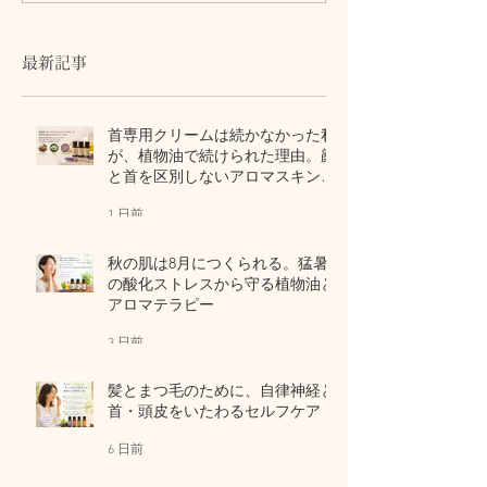
る。猛暑の酸化ストレス
律神経と首・頭
から守る植物油とアロマ
わるセルフケア
テラピー
最新記事
首専用クリームは続かなかった私
が、植物油で続けられた理由。顔
と首を区別しないアロマスキンケ
ア
1 日前
秋の肌は8月につくられる。猛暑
の酸化ストレスから守る植物油と
アロマテラピー
3 日前
髪とまつ毛のために、自律神経と
首・頭皮をいたわるセルフケア
6 日前