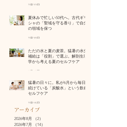
7月22日
夏休みで忙しい50代へ。古代ギリ
シャの「聖域を守る香り」で自分
の領域を保つ
7月20日
ただの水と夏の麦茶。猛暑の水分
補給は「役割」で選ぶ。解剖生理
学から考える夏のセルフケア
7月17日
猛暑の日々に。私が6月から毎日
続けている「炭酸水」という飲む
セルフケア
7月15日
アーカイブ
2026年8月
（2）
2件の記事
2026年7月
（14）
14件の記事