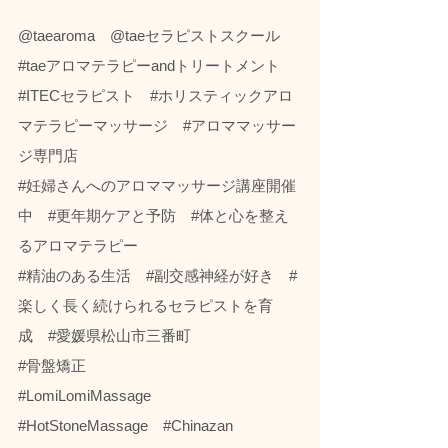
@taearoma　@taeセラピストスクール　
#taeアロマテラピーandトリートメント
#ITECセラピスト
#ホリスティックアロ
マテラピーマッサージ
#アロママッサー
ジ専門店
#妊婦さんへのアロママッサージ講座開催
中
#更年期ケアと予防
#体と心を整え
るアロマテラピー
#精油のある生活
#副交感神経が好き
#
楽しく長く続けられるセラピストを育
成
#愛媛県松山市三番町
#骨盤矯正
#LomiLomiMassage
#HotStoneMassage
#Chinazan