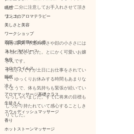
も十二分に注意してお手入れさせて頂き
瞑想
ました。
ワンコのアロマテラピー
美しさと美容
ワークショップ
四国、愛媛県や松山市
背が高く、手足の長さや顔の小ささには
ストレスリリース
本当に驚きました。とにかく可愛いお嬢
免疫
さんです。
コロナウイルス
学生さんですが土日にお仕事をされてい
睡眠
て、ゆっくりお休みする時間もあまりな
冷え
いようで、体も気持ちも緊張が続いてい
アロママッサージ基礎クラス
らっしゃいました。すでに将来の目標も
生徒さん
しっかり持たれていて感心することしき
スウェディッシュマッサージ
りでした。
香り
ホットストーンマッサージ