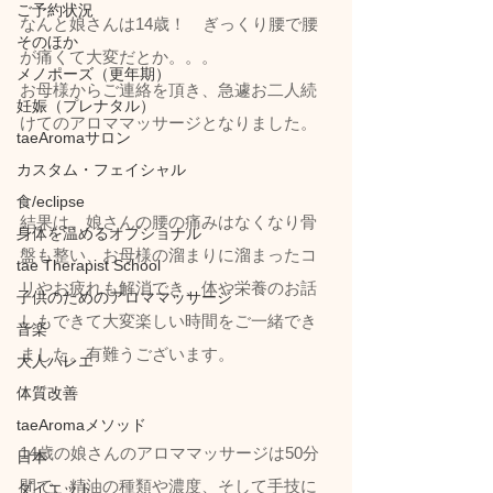
ご予約状況
なんと娘さんは14歳！　ぎっくり腰で腰
そのほか
が痛くて大変だとか。。。
メノポーズ（更年期）
お母様からご連絡を頂き、急遽お二人続
妊娠（プレナタル）
けてのアロママッサージとなりました。
taeAromaサロン
カスタム・フェイシャル
食/eclipse
結果は、娘さんの腰の痛みはなくなり骨
身体を温めるオプショナル
盤も整い、お母様の溜まりに溜まったコ
tae Therapist School
リやお疲れも解消でき、体や栄養のお話
子供のためのアロママッサージ
しもできて大変楽しい時間をご一緒でき
音楽
ました。有難うございます。
大人バレエ
体質改善
taeAromaメソッド
14歳の娘さんのアロママッサージは50分
日本
間で、精油の種類や濃度、そして手技に
ダイエット