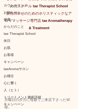
カウンセリング
めのスクール 
tae Therapist School
お知らせ
女性の幸せのためのホリスティックなア
健康
ロママッサージ専門店 
tae Aromatherapy 
からだのこと
& Treatment
tae Therapist School
休日
お肌
お客様
キャンペーン
taeAromaサロン
お稽古
心に響く
人（ヒト）
トリートメント施術詳細
月曜日の夕方に母娘でご来店下さったW
キャンペーン
様。