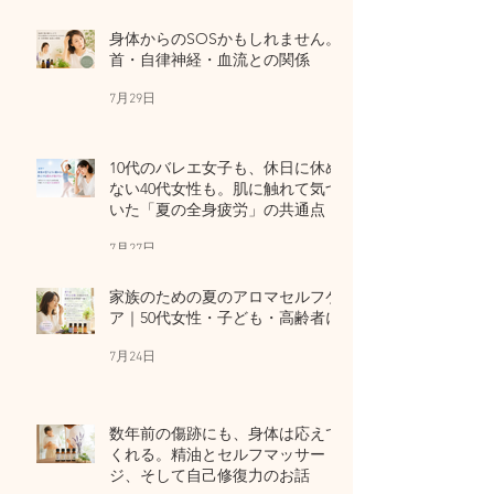
身体からのSOSかもしれません。
首・自律神経・血流との関係
7月29日
10代のバレエ女子も、休日に休め
ない40代女性も。肌に触れて気づ
いた「夏の全身疲労」の共通点
7月27日
家族のための夏のアロマセルフケ
ア｜50代女性・子ども・高齢者に
7月24日
数年前の傷跡にも、身体は応えて
くれる。精油とセルフマッサー
ジ、そして自己修復力のお話