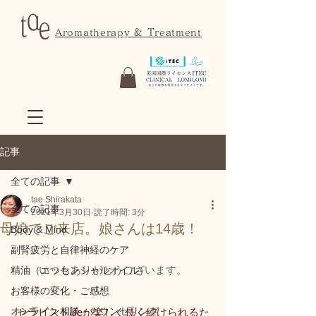
Aromatherapy & Treatment
記事
全ての記事
tae Shirakata
全ての記事
2021年3月30日
読了時間: 3分
母娘でご来店。娘さんは14歳！
Body & Mind
副腎疲労と自律神経のケア
いつもありがとうございます。
精油（エッセンシャルオイル）
お客様の変化・ご感想
オンライン相談・カウンセリング
セラピストlifeが楽しく長く続けられるた