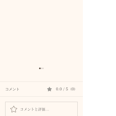
コメント
0.0 / 5（0）
コメントと評価...
秋の肌は8月につくられ
髪とまつ毛のた