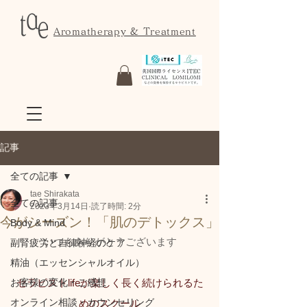
Aromatherapy & Treatment
記事
全ての記事
tae Shirakata
全ての記事
2023年3月14日
読了時間: 2分
今がシーズン！「肌のデトックス」
Body & Mind
いつもありがとうございます
副腎疲労と自律神経のケア
精油（エッセンシャルオイル）
お客様の変化・ご感想
セラピストlifeが楽しく長く続けられるた
オンライン相談・カウンセリング
めのスクール