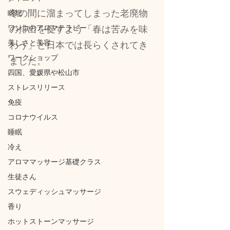
冬の間に溜まってしまった老廃物
瞑想
ワンコのアロマテラピー
の排出を促すよう「春は苦みを味
美しさと美容
わう」と日本では長らくされてき
ワークショップ
ました。
四国、愛媛県や松山市
ストレスリリース
免疫
コロナウイルス
睡眠
冷え
アロママッサージ基礎クラス
生徒さん
スウェディッシュマッサージ
香り
ホットストーンマッサージ