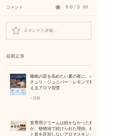
コメント
0.0 / 5（0）
コメントと評価...
秋の肌は8月につくられ
乾いた心と肌に
る。猛暑の酸化ストレス
黄金」 50代を
から守る植物油とアロマ
ーブオイルの引
テラピー
最新記事
睡眠の質を高めたい夏の夜に。パ
チュリ・ジュニパー・レモンで整
えるアロマ習慣
1 日前
首専用クリームは続かなかった私
が、植物油で続けられた理由。顔
と首を区別しないアロマスキンケ