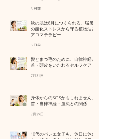
ア
3 日前
秋の肌は8月につくられる。猛暑
の酸化ストレスから守る植物油と
アロマテラピー
5 日前
髪とまつ毛のために、自律神経と
首・頭皮をいたわるセルフケア
7月31日
身体からのSOSかもしれません。
首・自律神経・血流との関係
7月29日
10代のバレエ女子も、休日に休め