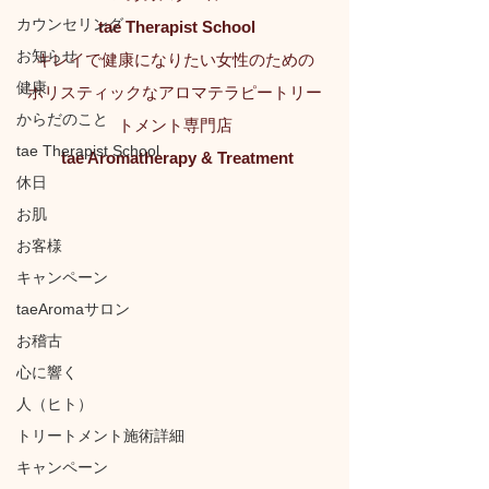
カウンセリング
tae Therapist School
お知らせ
キレイで健康になりたい女性のための
健康
ホリスティックなアロマテラピートリー
からだのこと
トメント専門店
tae Therapist School
tae Aromatherapy & Treatment
休日
お肌
お客様
キャンペーン
taeAromaサロン
お稽古
心に響く
人（ヒト）
トリートメント施術詳細
キャンペーン