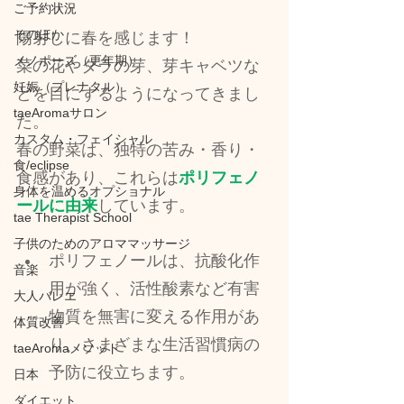
ご予約状況
そのほか
陽射しに春を感じます！
メノポーズ（更年期）
菜の花やタラの芽、芽キャベツな
妊娠（プレナタル）
どを目にするようになってきまし
taeAromaサロン
た。
カスタム・フェイシャル
春の野菜は、独特の苦み・香り・
食/eclipse
食感があり、これらは
ポリフェノ
身体を温めるオプショナル
ールに由来
しています。
tae Therapist School
子供のためのアロママッサージ
ポリフェノールは、抗酸化作
音楽
用が強く、活性酸素など有害
大人バレエ
物質を無害に変える作用があ
体質改善
り、さまざまな生活習慣病の
taeAromaメソッド
予防に役立ちます。
日本
ダイエット