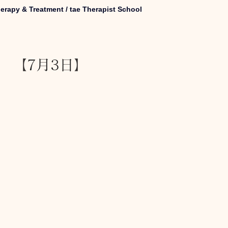
erapy & Treatment / tae Therapist School
キャンペーン
ご予約状況
そのほか
【
7月3日
】
娠（プレナタル）
taeAromaサロン
食/eclipse
身体を温めるオプショナル
子供のためのアロママッサージ