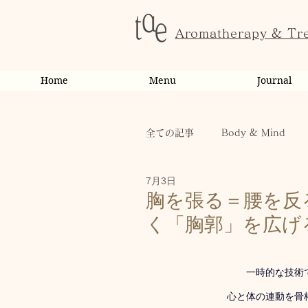
Aromatherapy & Tr
Home
Menu
Journal
全ての記事
Body & Mind
7月3日
お客様の変化・ご感想
オ
胸を張る＝腰を反
く「胸郭」を広げ
お知らせ
健康
から
 一時的な技
心と体の連動を骨
お客様
キャンペーン