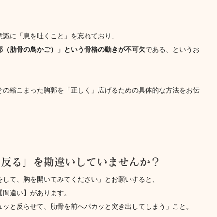
意識に「息を吐くこと」を忘れており、
郭（肋骨の鳥かご）」という骨格の動きが不可欠
である、というお
その縮こまった胸郭を「正しく」広げるための具体的な方法をお伝
を反る」を勘違いしていませんか？
をして、胸を開いてみてください」とお願いすると、
【間違い】があります。
ュッと反らせて、肋骨を前へパカッと突き出してしまう」こと。