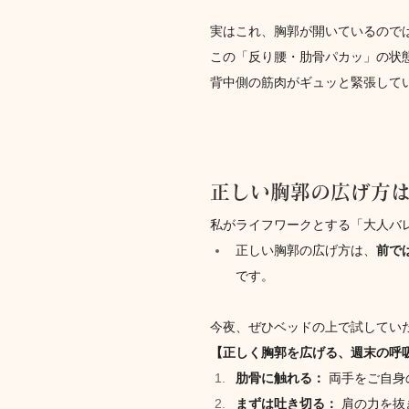
実はこれ、胸郭が開いているので
この「反り腰・肋骨パカッ」の状
背中側の筋肉がギュッと緊張して
正しい胸郭の広げ方
私がライフワークとする「大人バ
正しい胸郭の広げ方は、
前で
です。
今夜、ぜひベッドの上で試してい
【正しく胸郭を広げる、週末の呼
肋骨に触れる：
 両手をご自
まずは吐き切る：
 肩の力を