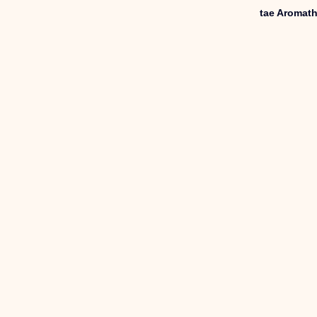
tae Aromath
トリートメント施術詳細
メノポーズ（更年期）
妊
カスタム・フェイシャル
tae Therapist School