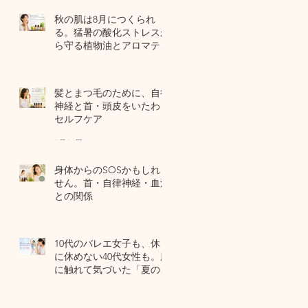
秋の肌は8月につくられ
る。猛暑の酸化ストレスか
ら守る植物油とアロマテラ
ピー
6 日前
髪とまつ毛のために、自律
神経と首・頭皮をいたわる
セルフケア
7月31日
身体からのSOSかもしれま
せん。首・自律神経・血流
との関係
7月29日
10代のバレエ女子も、休日
に休めない40代女性も。肌
に触れて気づいた「夏の全
身疲労」の共通点
7月27日