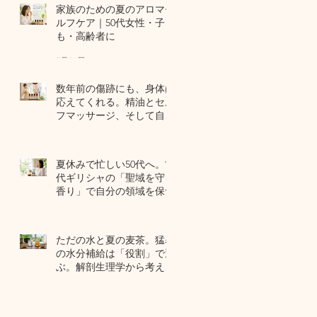
家族のための夏のアロマセ
ルフケア｜50代女性・子ど
も・高齢者に
7月24日
数年前の傷跡にも、身体は
応えてくれる。精油とセル
フマッサージ、そして自己
修復力のお話
7月22日
夏休みで忙しい50代へ。古
代ギリシャの「聖域を守る
香り」で自分の領域を保つ
7月20日
ただの水と夏の麦茶。猛暑
の水分補給は「役割」で選
ぶ。解剖生理学から考える
夏のセルフケア
7月17日