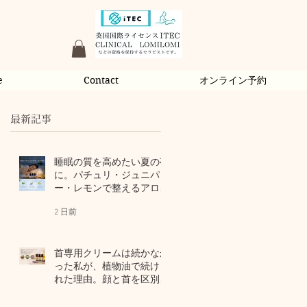
e
Contact
オンライン予約
最新記事
睡眠の質を高めたい夏の夜
に。パチュリ・ジュニパ
ー・レモンで整えるアロマ
習慣
2 日前
首専用クリームは続かなか
った私が、植物油で続けら
れた理由。顔と首を区別し
ないアロマスキンケア
4 日前