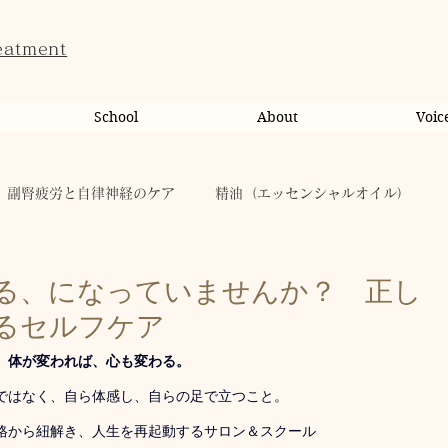
eatment
School
About
Voic
副腎疲労と自律神経のケア
精油（エッセンシャルオイル）
ンライン相談・カウンセリング
カウンセリング
る、になっていませんか？ 正し
るセルフケア
だのこと
tae Therapist School
休日
お肌
体が変われば、心も変わる。
術ではなく、自ら体感し、自らの足で立つこと。 
格から紐解き、人生を再起動するサロン＆スクール
taeAromaサロン
お稽古
心に響く
人（ヒト）