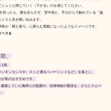
てシュッと閉じていく（下がる）のを感じてください。
吐き切ったら、腰を反らさず、背中側と、手のひらで触れている「脇
っくりと息を吸い込みます。
胴体が「横と後ろ」に膨らむ風船になったようなイメージです。
リースを
う際、
に1滴、
ランキンセンスや、スッと通るペパーミントなど）を落とし、
のが私のおすすめです。
、癒着していた胸周りの筋膜や、自律神経の緊張を、さらにスムー
す。