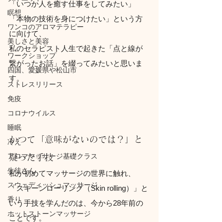
「いつか人を癒す仕事をしてみたい」
瞑想
「本物の技術を身につけたい」という方
ワンコのアロマテラピー
に向けて、
美しさと美容
私のセラピスト人生で起きた「点と線が
ワークショップ
繋がったお話」を綴ってみたいと思いま
四国、愛媛県や松山市
す。
ストレスリリース
免疫
コロナウイルス
睡眠
かつて「意味がないのでは？」と
冷え
アロママッサージ基礎クラス
疑った手技
生徒さん
私が初めてマッサージの世界に触れ、
スウェディッシュマッサージ
「スキーンローリング（Skin rolling）」と
香り
いう手技を学んだのは、今から28年前の
ホットストーンマッサージ
ことです。