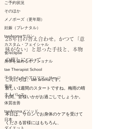
ご予約状況
そのほか
メノポーズ（更年期）
妊娠（プレナタル）
taeAromaサロン
28年目の答え合わせ。かつて「意
カスタム・フェイシャル
味がない」と思った手技と、本物
食/eclipse
の癒しについて
身体を温めるオプショナル
tae Therapist School
子供のためのアロママッサージ
こんにちは、tae aromaです。
音楽
新しい1週間のスタートですね。梅雨の晴
大人バレエ
れ間、皆様いかがお過ごしでしょうか。
体質改善
taeAromaメソッド
本日は、サロンでお身体のケアを受けて
日本
くださる皆様にはもちろん、
ダイエット