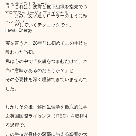
taeセラピストスクール
これは、皮膚と皮下組織を指先でつ
アロママッサージ・フェイシャル
まみ、文字通りローラーのように転
セルフケア
がしていくテクニックです。
Hawaii Energy
実を言うと、28年前に初めてこの手技を
教わった当初、
私は心の中で「皮膚をつまむだけで、本
当に意味があるのだろうか？」と、
その必要性を深く理解できていませんで
した。
しかしその後、解剖生理学を徹底的に学
ぶ英国国際ライセンス（ITEC）を取得す
る過程で、
この手技が身体の深部に与える影響の大