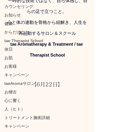
 一時的な技術ではなく、自ら体感し、自
カウンセリング
らの足で立つこと。 
お知らせ
心と体の連動を骨格から紐解き、人生を
健康
からだのこと
再起動するサロン＆スクール
tae Therapist School
tae Aromatherapy & Treatment / tae 
休日
Therapist School
お肌
お客様
キャンペーン
taeAromaサロン
【
6月22日
】
お稽古
心に響く
人（ヒト）
トリートメント施術詳細
キャンペーン