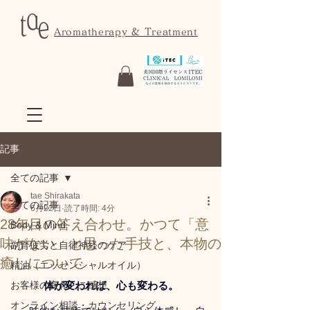
Aromatherapy & Treatment
記事
全ての記事
tae Shirakata
全ての記事
6月22日
読了時間: 4分
28年目の答え合わせ。かつて「意
Body & Mind
味がない」と思った手技と、本物の
副腎疲労と自律神経のケア
癒しについて
精油（エッセンシャルオイル）
お客様の変化・ご感想
体が変われば、心も変わる。
オンライン相談・カウンセリング