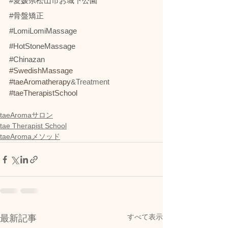
#愛媛県松山市お城下公園
#骨盤矯正
#LomiLomiMassage
#HotStoneMassage
#Chinazan
#SwedishMassage
#taeAromatherapy
&Treatment
#taeTherapistSchool
taeAromaサロン
tae Therapist School
taeAromaメソッド
すべて表示
最新記事