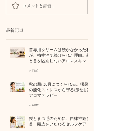
コメントと評価...
28年目の答え合わせ。か
春分の日という
つて「意味がない」と思
ス」の日
った手技と、本物の癒し
について
最新記事
首専用クリームは続かなかった私
が、植物油で続けられた理由。顔
と首を区別しないアロマスキンケ
ア
2 日前
秋の肌は8月につくられる。猛暑
の酸化ストレスから守る植物油と
アロマテラピー
4 日前
髪とまつ毛のために、自律神経と
首・頭皮をいたわるセルフケア