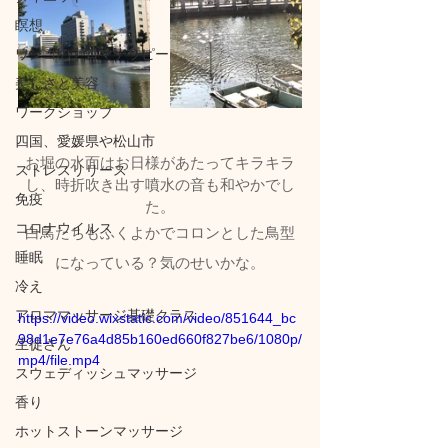
瞑想
ワンコのアロマテラピー
美しさと美容
ワークショップ
四国、愛媛県や松山市
お堀の水面はお日様があたってキラキラ
ストレスリリース
し、時折吹き出す噴水の音も和やかでし
免疫
た。
コロナウイルス
白鳥たちもふくよかでコロンとした鳥型
睡眠
になっている？気のせいかな。
冷え
アロママッサージ基礎クラス
https://video.wixstatic.com/video/851644_bc
98d1e7e76a4d85b160ed660f827be6/1080p/
生徒さん
mp4/file.mp4
スウェディッシュマッサージ
香り
ホットストーンマッサージ