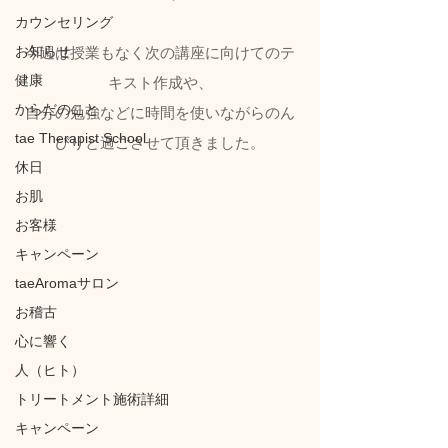
カウンセリング
お知らせ
今週は授業もなく次の講座に向けてのテ
健康
キスト作成や、
からだのこと
自分の勉強などに時間を使いながらのん
tae Therapist School
びりと過ごさせて頂きました。
休日
お肌
お客様
キャンペーン
taeAromaサロン
お稽古
心に響く
人（ヒト）
トリートメント施術詳細
キャンペーン