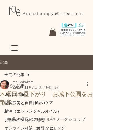
Aromatherapy & Treatment
記事
全ての記事
tae Shirakata
全ての記事
2020年11月7日
読了時間: 3分
木曜日の昼下がり お城下公園をお
Body & Mind
散歩
副腎疲労と自律神経のケア
精油（エッセンシャルオイル）
毎週木曜日はスクールやワークショップ
お客様の変化・ご感想
の日です。
オンライン相談・カウンセリング