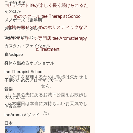
ご予約状況
セラピストlifeが楽しく長く続けられるた
そのほか
めのスクール tae Therapist School
メノポーズ（更年期）
女性の幸せのためのホリスティックなア
妊娠（プレナタル）
taeAromaサロン
ロママッサージ専門店 tae Aromatherapy 
カスタム・フェイシャル
& Treatment
食/eclipse
身体を温めるオプショナル
tae Therapist School
頭の中を整理するために散歩は欠かせま
子供のためのアロママッサージ
せん。
音楽
目と鼻の先にあるお城下公園をお散歩し
大人バレエ
た木曜日は本当に気持ちいいお天気でし
体質改善
た。
taeAromaメソッド
日本
ダイエット