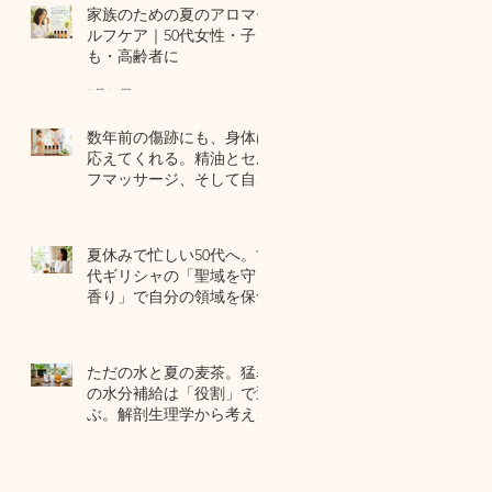
家族のための夏のアロマセ
ルフケア｜50代女性・子ど
も・高齢者に
7月24日
数年前の傷跡にも、身体は
応えてくれる。精油とセル
フマッサージ、そして自己
修復力のお話
7月22日
夏休みで忙しい50代へ。古
代ギリシャの「聖域を守る
香り」で自分の領域を保つ
7月20日
ただの水と夏の麦茶。猛暑
の水分補給は「役割」で選
ぶ。解剖生理学から考える
夏のセルフケア
7月17日