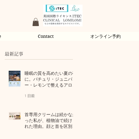
e
Contact
オンライン予約
最新記事
睡眠の質を高めたい夏の夜
に。パチュリ・ジュニパ
ー・レモンで整えるアロマ
習慣
1 日前
首専用クリームは続かなか
った私が、植物油で続けら
れた理由。顔と首を区別し
ないアロマスキンケア
3 日前