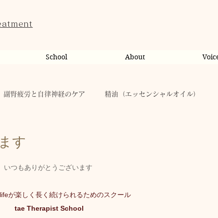
eatment
School
About
Voic
副腎疲労と自律神経のケア
精油（エッセンシャルオイル）
ンライン相談・カウンセリング
カウンセリング
ます
いつもありがとうございます
だのこと
tae Therapist School
休日
お肌
lifeが楽しく長く続けられるためのスクール
 tae Therapist School
taeAromaサロン
お稽古
心に響く
人（ヒト）