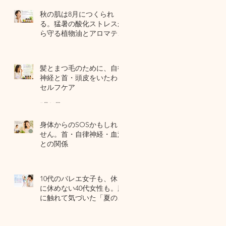
秋の肌は8月につくられ
る。猛暑の酸化ストレスか
ら守る植物油とアロマテラ
ピー
5 日前
髪とまつ毛のために、自律
神経と首・頭皮をいたわる
セルフケア
7月31日
身体からのSOSかもしれま
せん。首・自律神経・血流
との関係
7月29日
10代のバレエ女子も、休日
に休めない40代女性も。肌
に触れて気づいた「夏の全
身疲労」の共通点
7月27日