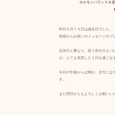
ホルモンバランス＆
トリートメント施術詳細
昨日６月１４日は誕生日でした。
皆様からお祝いのメッセージやプ
メノポーズ（更年期）
妊
定休日と重なり、思う存分大人バ
が、とても充実した１日を過ごせ
カスタム・フェイシャル
今日の午後からは晴れ、夕方には
tae Therapist School
す。
また明日からもよろしくお願いい