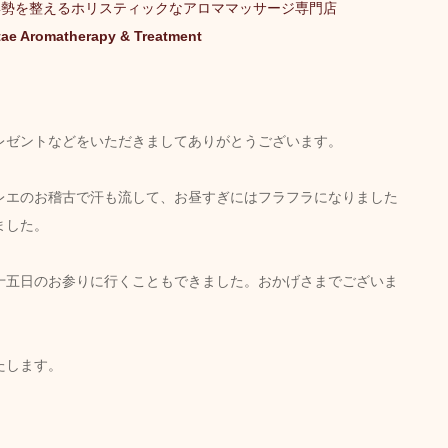
姿勢を整えるホリスティックなアロママッサージ専門店
tae Aromatherapy & Treatment
キャンペーン
ご予約状況
そのほか
レゼントなどをいただきましてありがとうございます。
娠（プレナタル）
taeAromaサロン
レエのお稽古で汗も流して、お昼すぎにはフラフラになりました
ました。
食/eclipse
身体を温めるオプショナル
十五日のお参りに行くこともできました。おかげさまでございま
子供のためのアロママッサージ
たします。