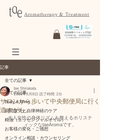
Aromatherapy & Treatment
記事
全ての記事
tae Shirakata
全ての記事
2018年6月8日
読了時間: 2分
サロンから歩いて中央郵便局に行く
Body & Mind
道すがら。
副腎疲労と自律神経のケア
大人女性の身体リズムを整えるホリステ
精油（エッセンシャルオイル）
ィックなtaeAromaです。
お客様の変化・ご感想
オンライン相談・カウンセリング