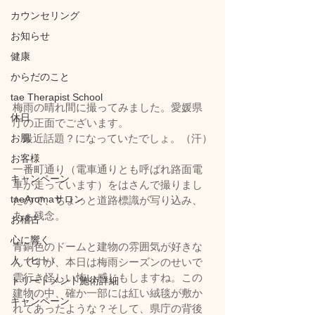
カウンセリング
お知らせ
健康
からだのこと
tae Therapist School
梅雨の晴れ間に撮ってみました。愛媛県
休日
庁の正面でございます。
お肌
最近話題？になっていたでしょ。（汗）
お客様
一番町通り（電車通りとも呼ばれ路面電
キャンペーン
車が走っています）をはさんで撮りまし
taeAromaサロン
たので、ちょっと道路標識が写り込み、
あぁ残念。
お稽古
心に響く
青銅色のドームと建物の雰囲気が好きな
人（ヒト）
んですが、本日は梅雨シーズンのせいで
雲行き怪しい怖い感じもしますね。この
トリートメント施術詳細
建物の中、確か一部には紅い絨毯が敷か
キャンペーン
れてあったような？そして、県庁の背後