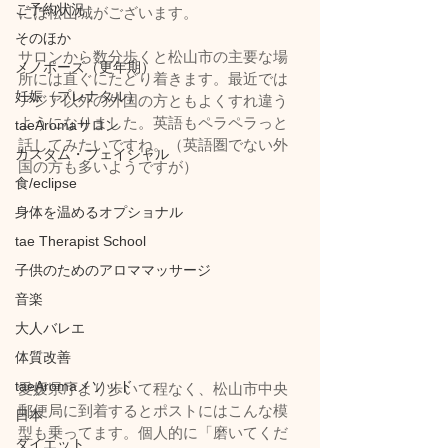
ご予約状況
には松山城がございます。
そのほか
サロンから数分歩くと松山市の主要な場
メノポーズ（更年期）
所には直ぐにたどり着きます。最近では
妊娠（プレナタル）
アジア以外の外国の方ともよくすれ違う
ようになりました。英語もペラペラっと
taeAromaサロン
話してみたいですね。（英語圏でない外
カスタム・フェイシャル
国の方も多いようですが）
食/eclipse
身体を温めるオプショナル
tae Therapist School
子供のためのアロママッサージ
音楽
大人バレエ
体質改善
taeAromaメソッド
愛媛県庁より歩いて程なく、松山市中央
郵便局に到着するとポストにはこんな模
日本
型も乗ってます。個人的に「磨いてくだ
ダイエット