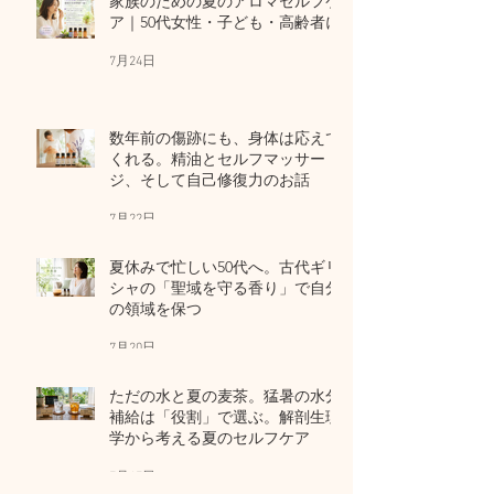
家族のための夏のアロマセルフケ
ア｜50代女性・子ども・高齢者に
7月24日
数年前の傷跡にも、身体は応えて
くれる。精油とセルフマッサー
ジ、そして自己修復力のお話
7月22日
夏休みで忙しい50代へ。古代ギリ
シャの「聖域を守る香り」で自分
の領域を保つ
7月20日
ただの水と夏の麦茶。猛暑の水分
補給は「役割」で選ぶ。解剖生理
学から考える夏のセルフケア
7月17日