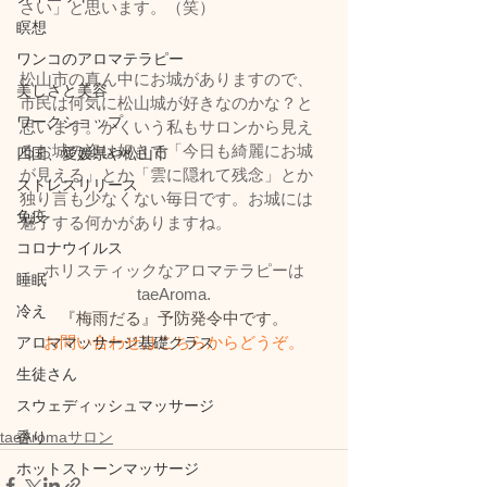
さい」と思います。（笑）
瞑想
ワンコのアロマテラピー
松山市の真ん中にお城がありますので、
美しさと美容
市民は何気に松山城が好きなのかな？と
ワークショップ
思います。かくいう私もサロンから見え
るお城の姿は好きで「今日も綺麗にお城
四国、愛媛県や松山市
が見える」とか「雲に隠れて残念」とか
ストレスリリース
独り言も少なくない毎日です。お城には
免疫
魅了する何かがありますね。
コロナウイルス
ホリスティックなアロマテラピーは
睡眠
taeAroma.
冷え
『梅雨だる』予防発令中です。
お問い合わせはこちらからどうぞ。
アロママッサージ基礎クラス
生徒さん
スウェディッシュマッサージ
香り
taeAromaサロン
ホットストーンマッサージ