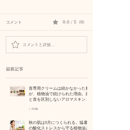
コメント
0.0 / 5（0）
皮膚は「露出した脳」
コメントと評価...
【身体の教養】
な「胸郭」が運
ゆとり
最新記事
首専用クリームは続かなかった私
が、植物油で続けられた理由。顔
と首を区別しないアロマスキンケ
ア
1 日前
秋の肌は8月につくられる。猛暑
の酸化ストレスから守る植物油と