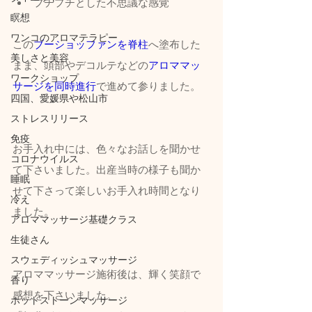
プチプチとした不思議な感覚
瞑想
ワンコのアロマテラピー
この
ブーショッファンを脊柱
へ塗布した
美しさと美容
まま、頭部やデコルテなどの
アロママッ
ワークショップ
サージを同時進行
で進めて参りました。
四国、愛媛県や松山市
ストレスリリース
免疫
お手入れ中には、色々なお話しを聞かせ
コロナウイルス
て下さいました。出産当時の様子も聞か
睡眠
せて下さって楽しいお手入れ時間となり
冷え
ました。
アロママッサージ基礎クラス
生徒さん
スウェディッシュマッサージ
アロママッサージ施術後は、輝く笑顔で
香り
感想を下さいました。
ホットストーンマッサージ