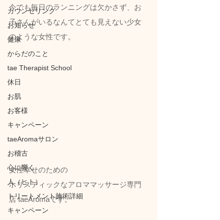
今でも毎日のランニングは欠かさず、お
カウンセリング
子さんがいるなんてとても見えない少女
お知らせ
のような女性です。
健康
からだのこと
tae Therapist School
休日
お肌
お客様
キャンペーン
taeAromaサロン
お稽古
心に響く
女性幸せのための
人（ヒト）
ホリスティックなアロママッサージ専門
トリートメント施術詳細
店 taeAromaです。
キャンペーン