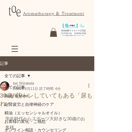
Aromatherapy & Treatment
記事
全ての記事
tae Shirakata
全ての記事
2020年8月11日
読了時間: 4分
30歳!!筋トレしていてもある「尿も
Body & Mind
れ」
副腎疲労と自律神経のケア
精油（エッセンシャルオイル）
学生時代からスポーツ大好きな30歳のお
お客様の変化・ご感想
客様。
オンライン相談・カウンセリング