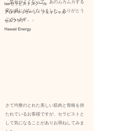
「気分がよくなって、あのムカムカする
taeセラピストスクール
変な感じがなくなりました。ありがとう
アロママッサージ・フェイシャル
ございます。」
セルフケア
Hawaii Energy
さて均整のとれた美しい筋肉と骨格を持
たれているお客様ですが、セラピストと
して気になることがありお尋ねしてみま