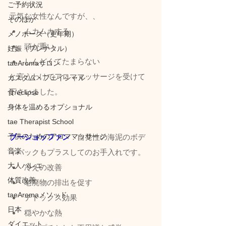
ご予約状況
元気な女性なんですが、、
そのほか
ムカムカする
メノポーズ（更年期）
頭が重い
妊娠（プレナタル）
しんどくてたまらない
taeAromaサロン
と言うわけでアロママッサージを受けて
カスタム・フェイシャル
下さいました。
食/eclipse
身体を温めるオプショナル
tae Therapist School
子供のためのアロママッサージ
ブーショッファン
：自発性の海泥のボデ
音楽
ィパックもプラスしてのお手入れです。
大人バレエ
冷えの改善
体質改善
老廃物の排出を促す
taeAromaメソッド
デトックス効果
日本
穏やかな熱
ダイエット