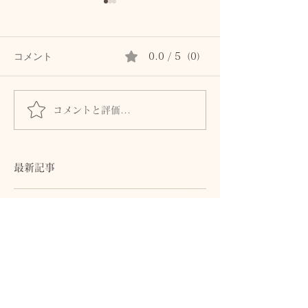
コメント
0.0 / 5（0）
コメントと評価...
髪とまつ毛のために、自
身体からのSOS
律神経と首・頭皮をいた
ません。首・自
わるセルフケア
血流との関係
最新記事
首専用クリームは続かなかった私
が、植物油で続けられた理由。顔
と首を区別しないアロマスキンケ
ア
1 日前
秋の肌は8月につくられる。猛暑
の酸化ストレスから守る植物油と