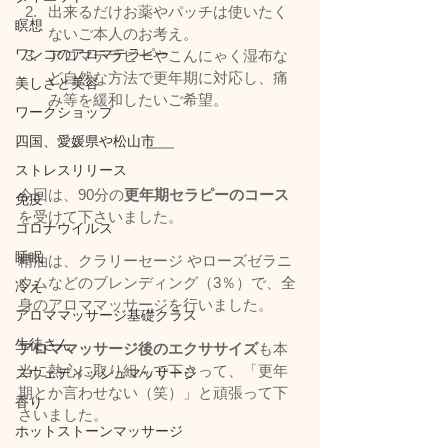
出来るだけお薬やパッチは使いたく
瞑想
ないご本人のお考え。
ワンコのアロマテラピー
アロマテラピーやこんにゃく湿布な
ど自然な方法で更年期に対応し、痛
美しさと美容
み等を緩和したいご希望。
ワークショップ
四国、愛媛県や松山市
ストレスリリース
今回は、90分の
更年期セラピーのコース
免疫
を受けて下さいました。
コロナウイルス
睡眠
精油は、クラリーセージ やローズゼラニ
ウムなどのブレンディング（3％）で、全
冷え
身のアロママッサージを行いました。
アロママッサージ基礎クラス
生徒さん
アロママッサージ後のエクササイズ
も本
当に熱心に取り組んで下さって、「更年
スウェディッシュマッサージ
期とか言わせない（笑）」と頑張って下
香り
さいました。
ホットストーンマッサージ