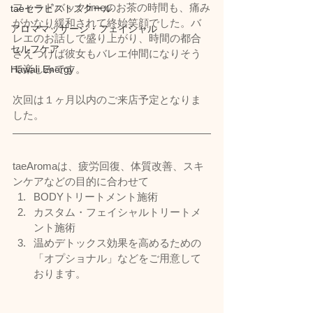
フィードバックtimeのお茶の時間も、痛み
taeセラピストスクール
がかなり緩和されて終始笑顔でした。バ
アロママッサージ・フェイシャル
レエのお話しで盛り上がり、時間の都合
セルフケア
さえつけば彼女もバレエ仲間になりそう
で楽しみです。
Hawaii Energy
次回は１ヶ月以内のご来店予定となりま
した。
taeAromaは、疲労回復、体質改善、スキ
ンケアなどの目的に合わせて
BODYトリートメント施術
カスタム・フェイシャルトリートメ
ント施術
温めデトックス効果を高めるための
「オプショナル」などをご用意して
おります。