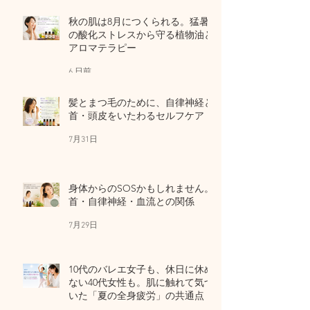
秋の肌は8月につくられる。猛暑
の酸化ストレスから守る植物油と
アロマテラピー
6 日前
髪とまつ毛のために、自律神経と
首・頭皮をいたわるセルフケア
7月31日
身体からのSOSかもしれません。
首・自律神経・血流との関係
7月29日
10代のバレエ女子も、休日に休め
ない40代女性も。肌に触れて気づ
いた「夏の全身疲労」の共通点