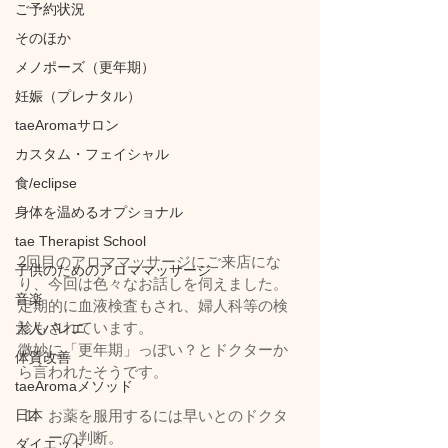
ご予約状況
そのほか
メノポーズ（更年期）
妊娠（プレナタル）
taeAromaサロン
カスタム・フェイシャル
食/eclipse
身体を温めるオプショナル
tae Therapist School
2回目のアロママッサージにご来店にな
子供のためのアロママッサージ
り、今回は色々なお話しを伺えました。
音楽
定期的に血液検査もされ、婦人科等の検
診もされています。
大人バレエ
微妙に「更年期」っぽい？とドクターか
体質改善
ら言われたそうです。
taeAromaメソッド
日本
お薬を服用するには早いとのドクタ
ーの判断。
ダイエット