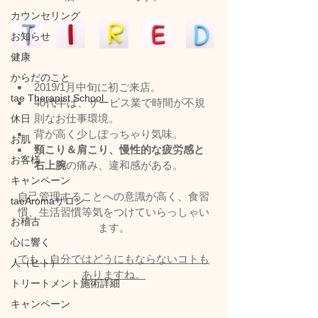
カウンセリング
お知らせ
健康
からだのこと
2019/1月中旬に初ご来店。
tae Therapist School
40代半ば、サービス業で時間が不規
則なお仕事環境。
休日
背が高く少しぽっちゃり気味。
お肌
頸こり＆肩こり、慢性的な疲労感と
お客様
右上腕
の痛み、違和感がある。
キャンペーン
自己管理することへの意識が高く、食習
taeAromaサロン
慣、生活習慣等気をつけていらっしゃい
お稽古
ます。
心に響く
でも、自分ではどうにもならないコトも
人（ヒト）
ありますね。
トリートメント施術詳細
キャンペーン