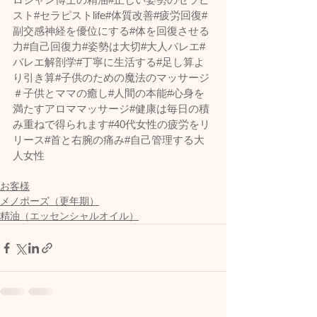
スト#セラピストlife#体質改善#疲労回復#
副交感神経を優位にする#体を回復させる
力#自己回復力#姿勢は大切#大人バレエ#
バレエ解剖学#丁寧に生活する#足し算よ
り引き算#子供のための魔法のマッサージ
＃子供とママの癒し#人間の本能#心身を
満たすアロママッサージ#健康は毎日の積
み重ねで得られます#40代女性の疲労をリ
リース#首と右腕の痛み#自己管理する大
人女性  
お客様
メノポーズ（更年期）
精油（エッセンシャルオイル）