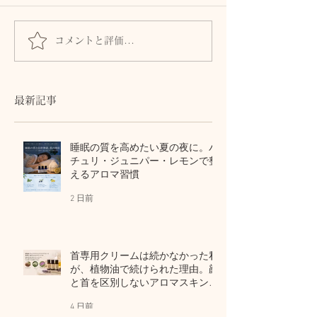
コメントと評価...
首専用クリームは続かな
秋の肌は8月に
かった私が、植物油で続
る。猛暑の酸化
けられた理由。顔と首を
から守る植物油
区別しないアロマスキン
テラピー
最新記事
ケア
睡眠の質を高めたい夏の夜に。パ
チュリ・ジュニパー・レモンで整
えるアロマ習慣
2 日前
首専用クリームは続かなかった私
が、植物油で続けられた理由。顔
と首を区別しないアロマスキンケ
ア
4 日前