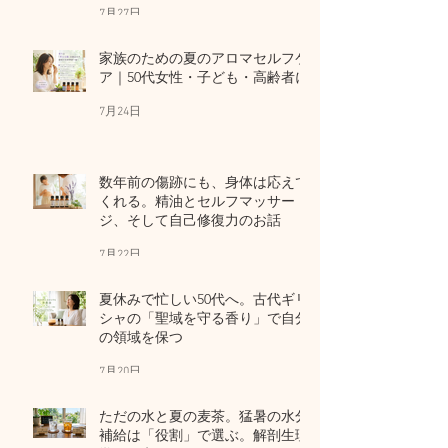
7月27日
家族のための夏のアロマセルフケ
ア｜50代女性・子ども・高齢者に
7月24日
数年前の傷跡にも、身体は応えて
くれる。精油とセルフマッサー
ジ、そして自己修復力のお話
7月22日
夏休みで忙しい50代へ。古代ギリ
シャの「聖域を守る香り」で自分
の領域を保つ
7月20日
ただの水と夏の麦茶。猛暑の水分
補給は「役割」で選ぶ。解剖生理