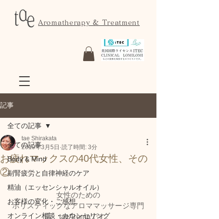
Aromatherapy & Treatment
記事
全ての記事
tae Shirakata
全ての記事
2019年3月5日
読了時間: 3分
お疲れマックスの40代女性、その
Body & Mind
②
副腎疲労と自律神経のケア
精油（エッセンシャルオイル）
女性のための
お客様の変化・ご感想
ホリスティックなアロママッサージ専門
オンライン相談・カウンセリング
店　taeAromaです。