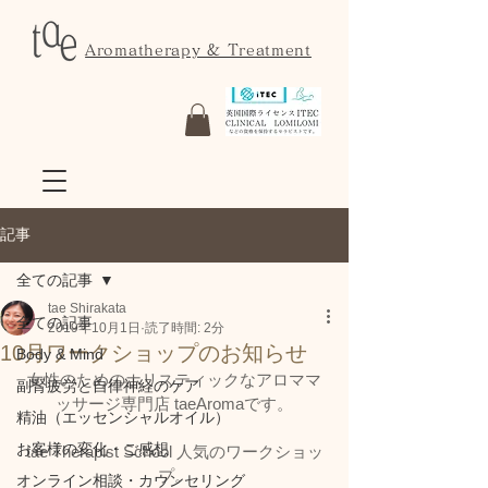
Aromatherapy & Treatment
記事
全ての記事
tae Shirakata
全ての記事
2019年10月1日
読了時間: 2分
10月ワークショップのお知らせ
Body & Mind
女性のためのホリスティックなアロママ
副腎疲労と自律神経のケア
ッサージ専門店 taeAromaです。
精油（エッセンシャルオイル）
お客様の変化・ご感想
tae Therapist School 人気のワークショッ
プ。
オンライン相談・カウンセリング