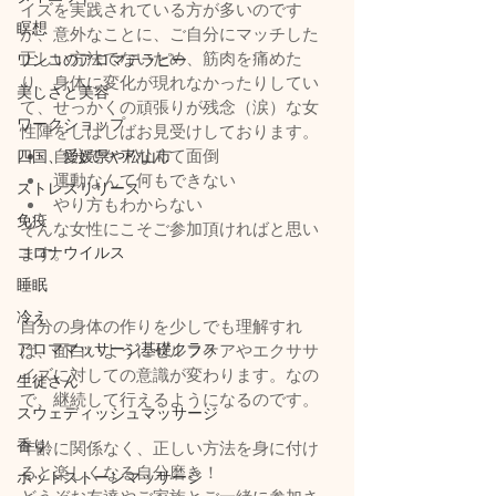
イズを実践されている方が多いのです
瞑想
が、意外なことに、ご自分にマッチした
正しい方法でないため、筋肉を痛めた
ワンコのアロマテラピー
り、身体に変化が現れなかったりしてい
美しさと美容
て、せっかくの頑張りが残念（涙）な女
ワークショップ
性陣をしばしばお見受けしております。
自分でケアなんて面倒
四国、愛媛県や松山市
運動なんて何もできない
ストレスリリース
やり方もわからない
免疫
そんな女性にこそご参加頂ければと思い
コロナウイルス
ます。
睡眠
冷え
自分の身体の作りを少しでも理解すれ
アロママッサージ基礎クラス
ば、面白いようにセルフケアやエクササ
イズに対しての意識が変わります。なの
生徒さん
で、継続して行えるようになるのです。
スウェディッシュマッサージ
香り
年齢に関係なく、正しい方法を身に付け
ると楽しくなる自分磨き！
ホットストーンマッサージ