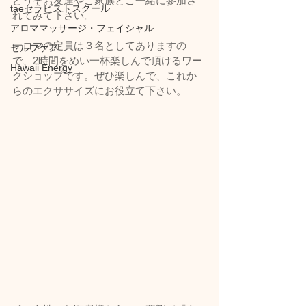
どうぞお友達やご家族とご一緒に参加さ
taeセラピストスクール
れてみて下さい。
アロママッサージ・フェイシャル
一コマの定員は３名としてありますの
セルフケア
で、2時間をめい一杯楽しんで頂けるワー
Hawaii Energy
クショップです。ぜひ楽しんで、これか
らのエクササイズにお役立て下さい。