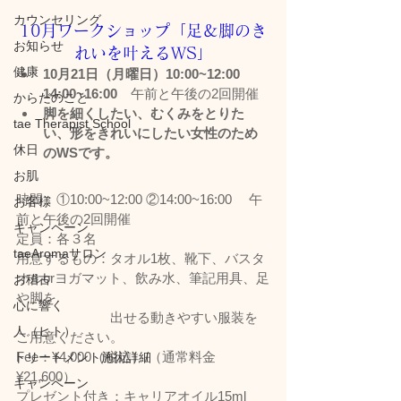
カウンセリング
10月ワークショップ「足＆脚のき
お知らせ
れいを叶えるWS」
健康
10月21日（月曜日）10:00~12:00　
14:00~16:00　
午前と午後の2回開催
からだのこと
脚を細くしたい、むくみをとりた
tae Therapist School
い、形をきれいにしたい女性のため
休日
のWSです。
お肌
時間：①10:00~12:00 ②14:00~16:00 　午
お客様
前と午後の2回開催
キャンペーン
定員：各３名
taeAromaサロン
用意するもの：タオル1枚、靴下、バスタ
オルorヨガマット、飲み水、筆記用具、足
お稽古
や脚を
心に響く
　　　　　　　出せる動きやすい服装を
人（ヒト）
ご用意ください。
Fee：¥4,000（税込）/（通常料金
トリートメント施術詳細
¥21,600） 
キャンペーン
プレゼント付き：キャリアオイル15ml