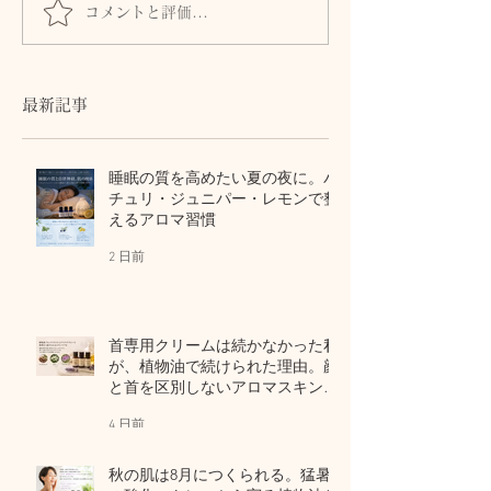
コメントと評価...
髪とまつ毛のために、自
身体からのSOS
律神経と首・頭皮をいた
ません。首・自
わるセルフケア
血流との関係
最新記事
睡眠の質を高めたい夏の夜に。パ
チュリ・ジュニパー・レモンで整
えるアロマ習慣
2 日前
首専用クリームは続かなかった私
が、植物油で続けられた理由。顔
と首を区別しないアロマスキンケ
ア
4 日前
秋の肌は8月につくられる。猛暑