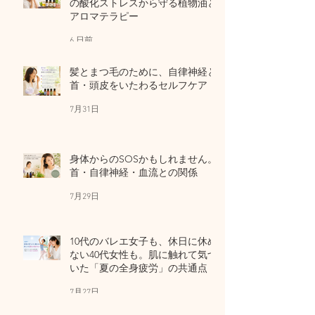
の酸化ストレスから守る植物油と
アロマテラピー
6 日前
髪とまつ毛のために、自律神経と
首・頭皮をいたわるセルフケア
7月31日
身体からのSOSかもしれません。
首・自律神経・血流との関係
7月29日
10代のバレエ女子も、休日に休め
ない40代女性も。肌に触れて気づ
いた「夏の全身疲労」の共通点
7月27日