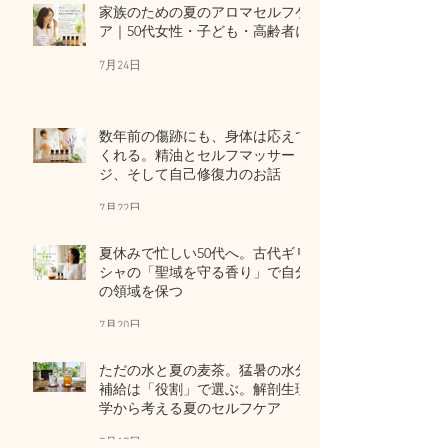
家族のための夏のアロマセルフケ
ア｜50代女性・子ども・高齢者に
7月24日
数年前の傷跡にも、身体は応えて
くれる。精油とセルフマッサー
ジ、そして自己修復力のお話
7月22日
夏休みで忙しい50代へ。古代ギリ
シャの「聖域を守る香り」で自分
の領域を保つ
7月20日
ただの水と夏の麦茶。猛暑の水分
補給は「役割」で選ぶ。解剖生理
学から考える夏のセルフケア
7月17日