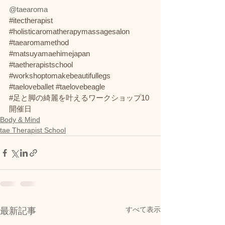
@taearoma 
#itectherapist
#holisticaromatherapymassagesalon
#taearomamethod
#matsuyamaehimejapan
#taetherapistschool
#workshoptomakebeautifullegs
#taeloveballet
#taelovebeagle
#足と脚の綺麗を叶えるワークショップ10
開催日
Body & Mind
tae Therapist School
すべて表示
最新記事