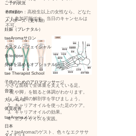
ご予約状況
そのほか
Attention：高校生以上の女性なら、どなた
でも参加可能です。当日のキャンセルは
メノポーズ（更年期）
不可。
妊娠（プレナタル）
taeAromaサロン
カスタム・フェイシャル
食/eclipse
身体を温めるオプショナル
tae Therapist School
子供のためのアロママッサージ
小さな面積で全体重を支えている足。
音楽
「足や脚」を観ると体調がわかります。
足＆脚の解剖学を学びましょう。
大人バレエ
キャリアオイルを使った足のケア。
体質改善
キャリアオイルの効果。
taeAromaメソッド
エクササイズを実践。
日本
＊＊taeAromaのゲスト、色々なエクササ
ダイエット