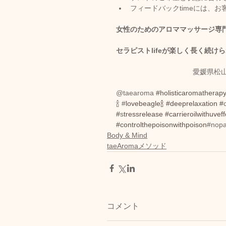
フィードバックtimeには、
女性のためのアロママッサージ専門店tae A
セラピストlifeが楽しく長く続けられるた
愛媛県松
@taearoma 
#holisticaromathera
🍾 #
lovebeagle🍾
#d
eeprelaxation #
#
s
tressrelease
#carrieroilwithuveff
#controlthepoisonwithpoison
#nopa
Body & Mind
taeAromaメソッド
コメント