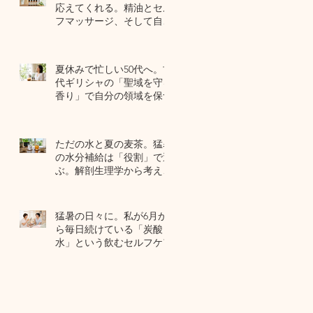
応えてくれる。精油とセル
フマッサージ、そして自己
修復力のお話
7月22日
夏休みで忙しい50代へ。古
代ギリシャの「聖域を守る
香り」で自分の領域を保つ
7月20日
ただの水と夏の麦茶。猛暑
の水分補給は「役割」で選
ぶ。解剖生理学から考える
夏のセルフケア
7月17日
猛暑の日々に。私が6月か
ら毎日続けている「炭酸
水」という飲むセルフケア
7月15日