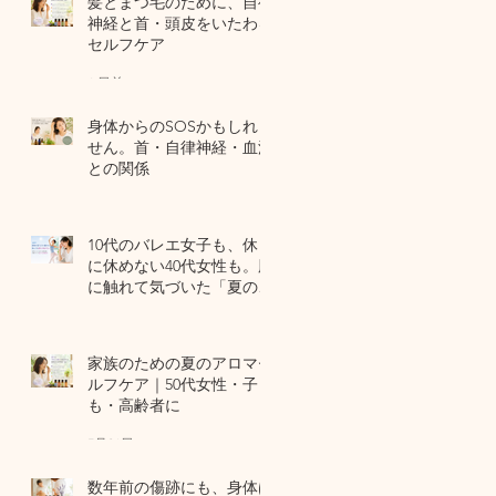
髪とまつ毛のために、自律
神経と首・頭皮をいたわる
セルフケア
6 日前
身体からのSOSかもしれま
せん。首・自律神経・血流
との関係
7月29日
10代のバレエ女子も、休日
に休めない40代女性も。肌
に触れて気づいた「夏の全
身疲労」の共通点
7月27日
家族のための夏のアロマセ
ルフケア｜50代女性・子ど
も・高齢者に
7月24日
数年前の傷跡にも、身体は