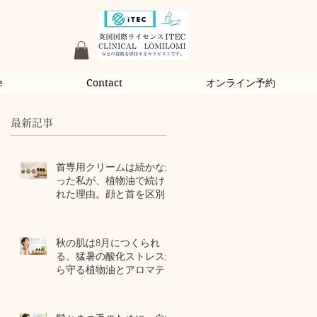
e
Contact
オンライン予約
最新記事
首専用クリームは続かなか
った私が、植物油で続けら
れた理由。顔と首を区別し
ないアロマスキンケア
1 日前
秋の肌は8月につくられ
る。猛暑の酸化ストレスか
ら守る植物油とアロマテラ
ピー
3 日前