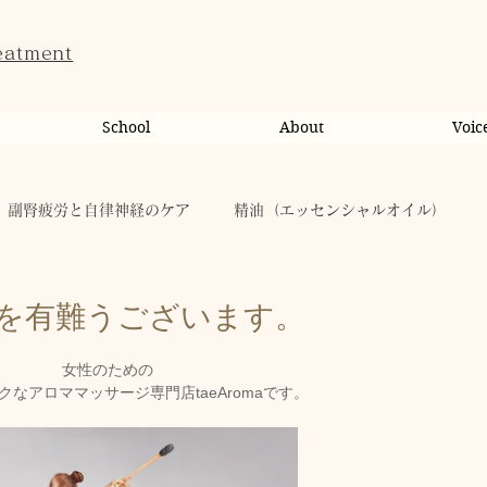
eatment
School
About
Voic
副腎疲労と自律神経のケア
精油（エッセンシャルオイル）
ンライン相談・カウンセリング
カウンセリング
を有難うございます。
女性のための
だのこと
tae Therapist School
休日
お肌
クなアロママッサージ専門店taeAromaです。
taeAromaサロン
お稽古
心に響く
人（ヒト）