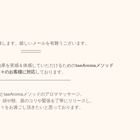
致します。嬉しいメールを有難うございます。
効果を実感＆体感していただけるための
taeAromaメソッド
個々のお客様に対応
しております。
とtaeAromaメソッドのアロママッサージ。
、頭や頸、肩のコリや緊張を丁寧にリリースし、
日々をお過ごし頂きたいと思っております。