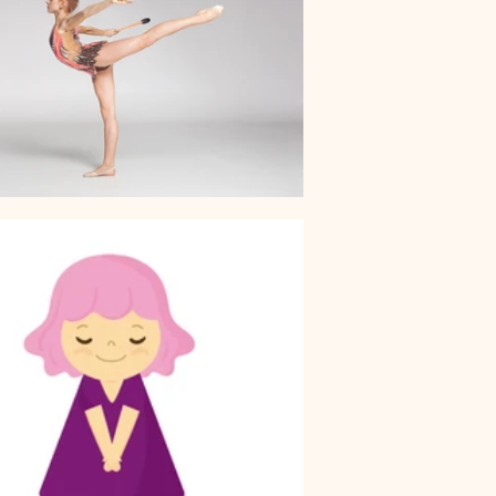
キャンペーン
ご予約状況
そのほか
娠（プレナタル）
taeAromaサロン
食/eclipse
身体を温めるオプショナル
子供のためのアロママッサージ