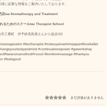
お客様に必要な情報をご案内いたしております。
romatherapy and Treatment
めのスクールtae Therapist School
山市三番町　伊予鉄高島屋さんから徒歩3分
pymassagesalon
#itectherapist
#matsuyamaehimejapan
#loveballet
c
hangeyourbodyandmind #
c
ontinuationispower
#g
wworkshop 
ect
#taearomamethod
#hawaii 
#lomilomimassage
#thankyou
in 
#feelsgood
5つ星のうち0と評価されています。
まだ評価がありません