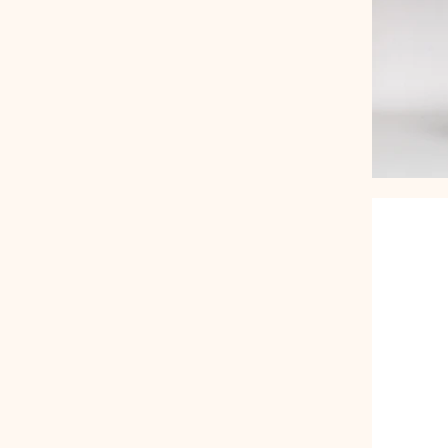
トリートメント施術詳細
メノポーズ（更年期）
妊
カスタム・フェイシャル
tae Therapist School