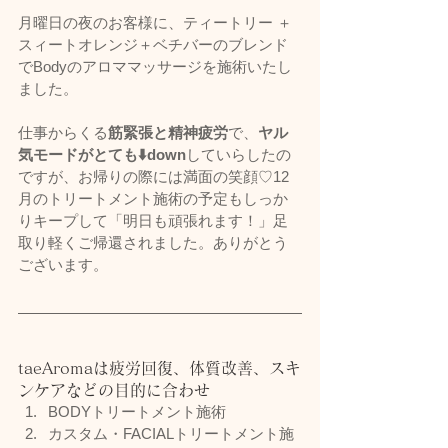
月曜日の夜のお客様に、ティートリー ＋
スィートオレンジ＋ベチバーのブレンド
でBodyのアロママッサージを施術いたし
ました。
仕事からくる
筋緊張と精神疲労
で、
ヤル
気モードがとても⬇️down
していらしたの
ですが、お帰りの際には満面の笑顔♡12
月のトリートメント施術の予定もしっか
りキープして「明日も頑張れます！」足
取り軽くご帰還されました。ありがとう
ございます。
taeAromaは疲労回復、体質改善、スキ
ンケアなどの目的に合わせ
BODYトリートメント施術
カスタム・FACIALトリートメント施