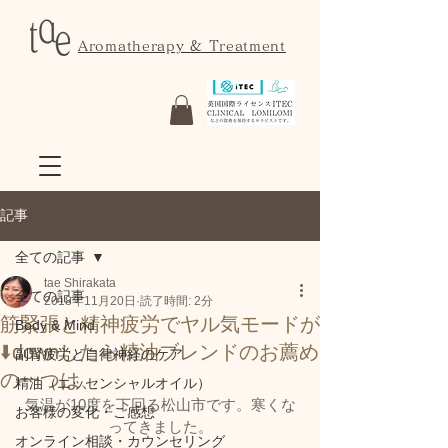
Aromatherapy & Treatment
記事
全ての記事
tae Shirakata
全ての記事
2018年11月20日
読了時間: 2分
筋緊張と精神疲労でヤル気モードが
Body & Mind
⬇️downしたら精油ブレンドのお薦め
副腎疲労と自律神経のケア
の一つは、
精油（エッセンシャルオイル）
気温が10度を下回る松山市です。寒くな
お客様の変化・ご感想
ってきました。
オンライン相談・カウンセリング