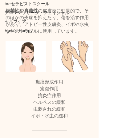
taeセラピストスクール
細菌性や真菌性
の皮膚炎に効果的で、そ
アロママッサージ・フェイシャル
のほかの炎症を抑えたり、傷を治す作用
セルフケア
があり、アトピー性皮膚炎、イボや水虫
Hawaii Energy
などのトラブルに使用しています。
瘢痕形成作用
癒傷作用
抗炎症作用
ヘルペスの緩和
虫刺されの緩和
イボ・水虫の緩和