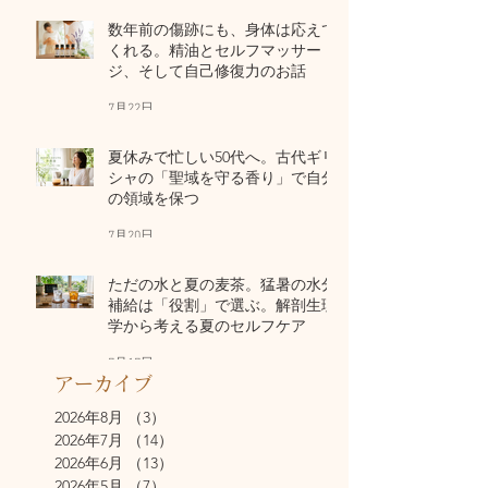
数年前の傷跡にも、身体は応えて
くれる。精油とセルフマッサー
ジ、そして自己修復力のお話
7月22日
夏休みで忙しい50代へ。古代ギリ
シャの「聖域を守る香り」で自分
の領域を保つ
7月20日
ただの水と夏の麦茶。猛暑の水分
補給は「役割」で選ぶ。解剖生理
学から考える夏のセルフケア
7月17日
アーカイブ
2026年8月
（3）
3件の記事
2026年7月
（14）
14件の記事
2026年6月
（13）
13件の記事
2026年5月
（7）
7件の記事