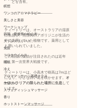
どを含有。
瞑想
ワンコのアロマテラピー
美しさと美容
ワークショップ
ティートリーは、オーストラリアの湿原
四国、愛媛県や松山市
に生息し、先住民のアボリジニが生活の
中で多用していた植物です。薬用として
ストレスリリース
も用いられていました。
免疫
コロナウイルス
この精油の薬効が注目されたのは近年
で、第一次世界大戦後です。
睡眠
冷え
ティートリーは、小高木で樹高は7mほど
アロママッサージ基礎クラス
になり、小さな白い花を咲かせます。
オ
ーストラリアの限られた場所に生息
して
生徒さん
います。
スウェディッシュマッサージ
香り
ホットストーンマッサージ