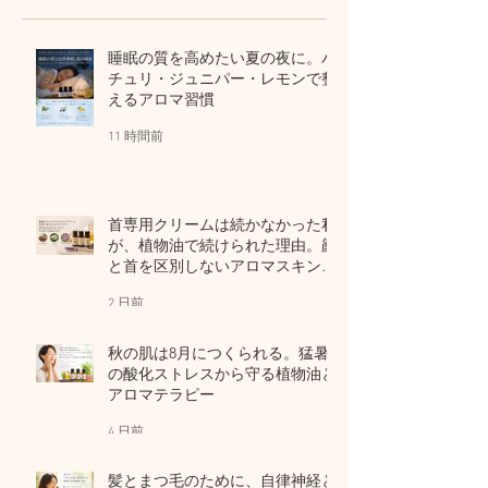
ケア
睡眠の質を高めたい夏の夜に。パ
チュリ・ジュニパー・レモンで整
えるアロマ習慣
11 時間前
首専用クリームは続かなかった私
が、植物油で続けられた理由。顔
と首を区別しないアロマスキンケ
ア
2 日前
秋の肌は8月につくられる。猛暑
の酸化ストレスから守る植物油と
アロマテラピー
4 日前
髪とまつ毛のために、自律神経と