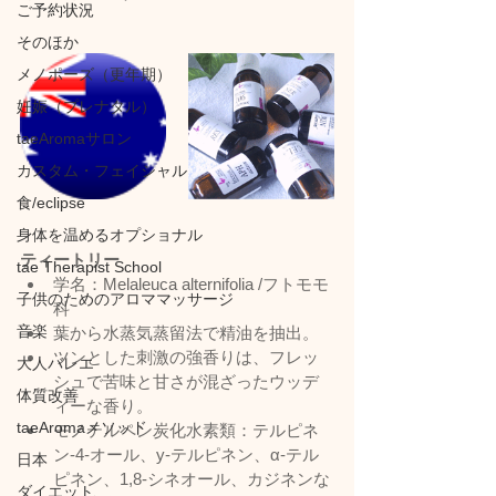
ご予約状況
そのほか
メノポーズ（更年期）
妊娠（プレナタル）
taeAromaサロン
カスタム・フェイシャル
食/eclipse
身体を温めるオプショナル
ティートリー
tae Therapist School
学名：Melaleuca alternifolia /フトモモ
子供のためのアロママッサージ
科
音楽
葉から水蒸気蒸留法で精油を抽出。
ツンとした刺激の強香りは、フレッ
大人バレエ
シュで苦味と甘さが混ざったウッデ
体質改善
ィーな香り。
taeAromaメソッド
モノテルペン炭化水素類：テルピネ
ン-4-オール、y-テルピネン、α-テル
日本
ピネン、1,8-シネオール、カジネンな
ダイエット