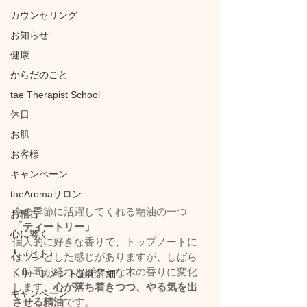
カウンセリング
お知らせ
健康
からだのこと
tae Therapist School
休日
お肌
お客様
キャンペーン
taeAromaサロン
今の季節に活躍してくれる精油の一つ
お稽古
「ティートリー」
心に響く
個人的に好きな香りで、トップノートに
人（ヒト）
はツンとした感じがありますが、しばら
く時間が経つとビターな木の香りに変化
トリートメント施術詳細
します。
心が落ち着きつつ、やる気を出
キャンペーン
させる精油
です。