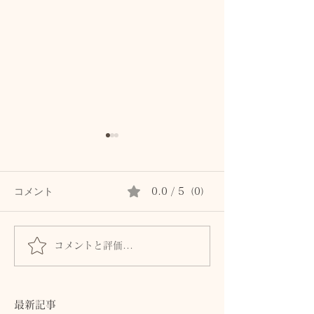
コメント
0.0 / 5（0）
コメントと評価...
首専用クリームは続かな
秋の肌は8月に
かった私が、植物油で続
る。猛暑の酸化
けられた理由。顔と首を
から守る植物油
区別しないアロマスキン
テラピー
最新記事