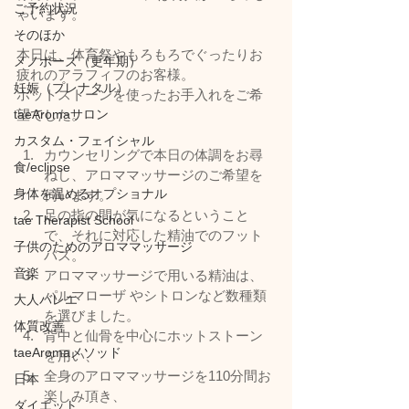
ご予約状況
ゃいます。
そのほか
本日は、体育祭やもろもろでぐったりお
メノポーズ（更年期）
疲れのアラフィフのお客様。
妊娠（プレナタル）
ホットストーンを使ったお手入れをご希
taeAromaサロン
望でした。
カスタム・フェイシャル
カウンセリングで本日の体調をお尋
食/eclipse
ねし、アロママッサージのご希望を
身体を温めるオプショナル
伺います。
足の指の間が気になるということ
tae Therapist School
で、それに対応した精油でのフット
子供のためのアロママッサージ
バス。
音楽
アロママッサージで用いる精油は、
パルマローザ やシトロンなど数種類
大人バレエ
を選びました。
体質改善
背中と仙骨を中心にホットストーン
taeAromaメソッド
を用い、
全身のアロママッサージを110分間お
日本
楽しみ頂き、
ダイエット