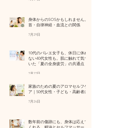
身体からのSOSかもしれません。
首・自律神経・血流との関係
7月29日
10代のバレエ女子も、休日に休め
ない40代女性も。肌に触れて気づ
いた「夏の全身疲労」の共通点
7月27日
家族のための夏のアロマセルフケ
ア｜50代女性・子ども・高齢者に
7月24日
数年前の傷跡にも、身体は応えて
くれる。精油とセルフマッサー