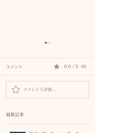
コメント
0.0 / 5（0）
コメントと評価...
香りで迎えるハッピーマ
心も身体もやす
ンデー ♪
マテラピー
最新記事