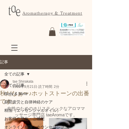
Aromatherapy & Treatment
記事
全ての記事
tae Shirakata
全ての記事
2019年9月21日
読了時間: 2分
秋だなぁ〜♪ホットストーンの出番
Body & Mind
です。
副腎疲労と自律神経のケア
女性のためのホリスティックなアロママ
精油（エッセンシャルオイル）
ッサージ専門店 taeAromaです。
お客様の変化・ご感想
オンライン相談・カウンセリング