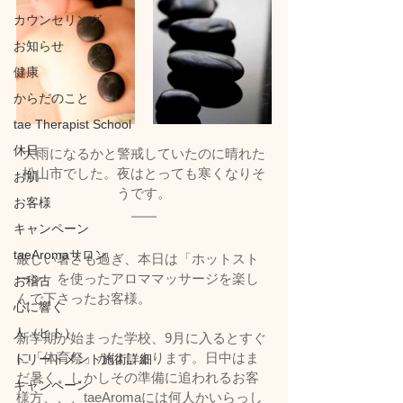
カウンセリング
お知らせ
健康
からだのこと
tae Therapist School
休日
大雨になるかと警戒していたのに晴れた
松山市でした。夜はとっても寒くなりそ
お肌
うです。
お客様
キャンペーン
taeAromaサロン
厳しい暑さも過ぎ、本日は「ホットスト
ーン」を使ったアロママッサージを楽し
お稽古
んで下さったお客様。
心に響く
人（ヒト）
新学期が始まった学校、9月に入るとすぐ
に「体育祭」がはじまります。日中はま
トリートメント施術詳細
だ暑く、しかしその準備に追われるお客
キャンペーン
様方、、、taeAromaには何人かいらっし