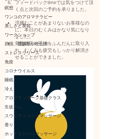
フィードバックtimeでは気をつけて頂
瞑想
く点と次回のご予約を承りました。
ワンコのアロマテラピー
浮腫むことがあまりないお客様なの
美しさと美容
に、本日のむくみはかなり気になり
ワークショップ
ました。
骨盤矯正の手技をふんだんに取り入
四国、愛媛県や松山市
れ、むくみも疲労もしっかり解消さ
ストレスリリース
せることができました。
免疫
コロナウイルス
睡眠
冷え
アロママッサージ基礎クラス
生徒さん
スウェディッシュマッサージ
香り
ホットストーンマッサージ