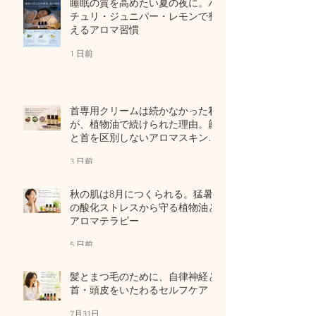
睡眠の質を高めたい夏の夜に。パ
チュリ・ジュニパー・レモンで整
えるアロマ習慣
1 日前
首専用クリームは続かなかった私
が、植物油で続けられた理由。顔
と首を区別しないアロマスキンケ
ア
3 日前
秋の肌は8月につくられる。猛暑
の酸化ストレスから守る植物油と
アロマテラピー
5 日前
髪とまつ毛のために、自律神経と
首・頭皮をいたわるセルフケア
7月31日