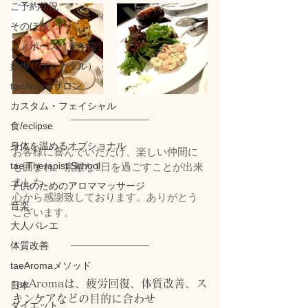
ご予約状況
そのほか
メノポーズ（更年期）
妊娠（プレナタル）
taeAromaサロン
カスタム・フェイシャル
食/eclipse
身体を温めるオプショナル
お客様に喜んでいただけ、楽しい仲間に
tae Therapist School
も囲まれ、素敵な1日を過ごすことが出来
ました。
子供のためのアロママッサージ
心から感謝致しております。ありがとう
音楽
ございます。
大人バレエ
体質改善
taeAromaメソッド
taeAromaは、疲労回復、体質改善、ス
日本
キンケアなどの目的に合わせ
ダイエット