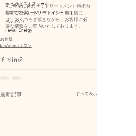
taeセラピストスクール
●ご希望に合わせてトリートメント施術内
アロママッサージ・フェイシャル
容をご提案。トリートメント施術後に
は、おくつろぎ頂きながら、お客様に必
セルフケア
要な情報をご案内いたしております。 
Hawaii Energy
お客様
taeAromaサロン
すべて表示
最新記事