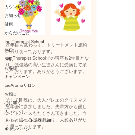
カウンセリング
お知らせ
健康
からだのこと
tae Therapist School
20年目も変わらず、トリートメント施術
休日
に張り切っております。
tae Therapist Schoolでの講座も2年目とな
お肌
り、勉強熱の高い生徒さんに受講して頂
お客様
いております。ありがとうございます。
キャンペーン
taeAromaサロン
お稽古
そして昨晩は、大人バレエのクリスマス
心に響く
忘年会に参加しました。先輩方から優し
人（ヒト）
いアドバイスもたくさん頂きました。ウ
ルっと涙することもあり、大変ありがた
トリートメント施術詳細
く思っております。
キャンペーン