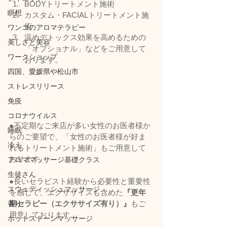
BODYトリートメント施術
瞑想
カスタム・FACIALトリートメント施
術
ワンコのアロマテラピー
温めデトックス効果を高めるための
美しさと美容
「オプショナル」などをご用意して
ワークショップ
おります。      
四国、愛媛県や松山市
ストレスリリース
免疫
コロナウイルス
●不定期なご来店が多い女性のお医者様か
睡眠
らのご要望で、「女性のお医者様が好ま
冷え
れるトリートメント施術」もご用意して
おります。         
アロママッサージ基礎クラス
生徒さん
●長いセラピスト経験から必要性と重要性
スウェディッシュマッサージ
を感じて、エクササイズも含めた
『更年
期セラピー（エクササイズ有り）』
もご
香り
用意しております。           
ホットストーンマッサージ