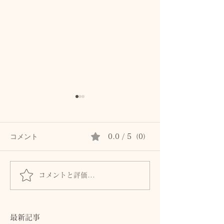
コメント
0.0 / 5（0）
コメントと評価...
自力ケアの「死角」を紐
【50代の自律神
解く
かが保湿」が副
理由
最新記事