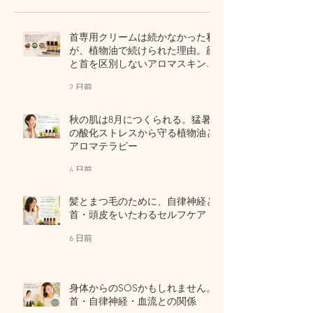
首専用クリームは続かなかった私
が、植物油で続けられた理由。顔
と首を区別しないアロマスキンケ
ア
2 日前
秋の肌は8月につくられる。猛暑
の酸化ストレスから守る植物油と
アロマテラピー
4 日前
髪とまつ毛のために、自律神経と
首・頭皮をいたわるセルフケア
6 日前
身体からのSOSかもしれません。
首・自律神経・血流との関係