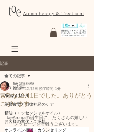
Aromatherapy & Treatment
記事
全ての記事
tae Shirakata
全ての記事
2018年12月2日
読了時間: 1分
素敵な12月1日でした。ありがとう
Body & Mind
ございます。
副腎疲労と自律神経のケア
精油（エッセンシャルオイル）
taeAromaの誕生日に、たくさんの嬉しい
お客様の変化・ご感想
メッセージを有難うございます。
オンライン相談・カウンセリング