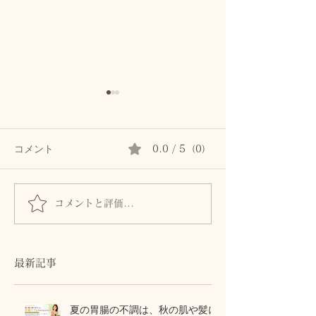
コメント
0.0 / 5（0）
コメントと評価...
電話を引くのに72,000
カラスの万引き
円？ 私たちが見落とし
です
てきた加入権のこと！
最新記事
夏の胃腸の不調は、秋の肌や髪に