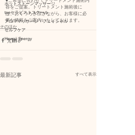
●ご希望に合わせてトリートメント施術内
ホットストーンマッサージ
容をご提案。トリートメント施術後に
taeセラピストスクール
は、おくつろぎ頂きながら、お客様に必
要な情報をご案内いたしております。 
アロママッサージ・フェイシャル
そのほか
セルフケア
Hawaii Energy
すべて表示
最新記事