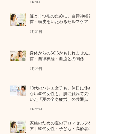
8月3日
髪とまつ毛のために、自律神経と
首・頭皮をいたわるセルフケア
7月31日
身体からのSOSかもしれません。
首・自律神経・血流との関係
7月29日
10代のバレエ女子も、休日に休め
ない40代女性も。肌に触れて気づ
いた「夏の全身疲労」の共通点
7月27日
家族のための夏のアロマセルフケ
ア｜50代女性・子ども・高齢者に