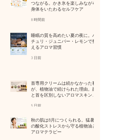
つながる。かき氷を楽しみながら
身体をいたわるセルフケア
8 時間前
睡眠の質を高めたい夏の夜に。パ
チュリ・ジュニパー・レモンで整
えるアロマ習慣
3 日前
首専用クリームは続かなかった私
が、植物油で続けられた理由。顔
と首を区別しないアロマスキンケ
ア
5 日前
秋の肌は8月につくられる。猛暑
の酸化ストレスから守る植物油と
アロマテラピー