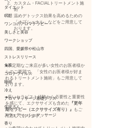
カスタム・FACIALトリートメント施
ダイエット
術
瞑想
温めデトックス効果を高めるための
「オプショナル」などをご用意して
ワンコのアロマテラピー
おります。      
美しさと美容
ワークショップ
四国、愛媛県や松山市
ストレスリリース
免疫
●不定期なご来店が多い女性のお医者様か
らのご要望で、「女性のお医者様が好ま
コロナウイルス
れるトリートメント施術」もご用意して
睡眠
おります。     
冷え
●長いセラピスト経験から必要性と重要性
アロママッサージ基礎クラス
を感じて、エクササイズも含めた
『更年
生徒さん
期セラピー（エクササイズ有り）』
もご
スウェディッシュマッサージ
用意しております。       
香り