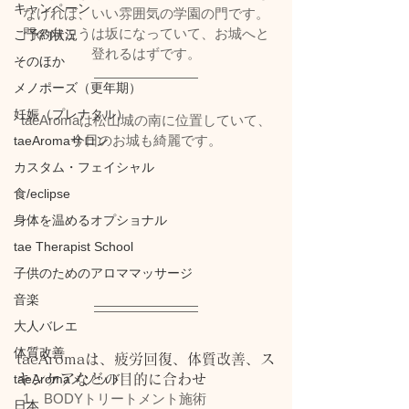
キャンペーン
なければ、いい雰囲気の学園の門です。
門の向こうは坂になっていて、お城へと
ご予約状況
登れるはずです。
そのほか
メノポーズ（更年期）
妊娠（プレナタル）
taeAromaは松山城の南に位置していて、
今日のお城も綺麗です。
taeAromaサロン
カスタム・フェイシャル
食/eclipse
身体を温めるオプショナル
tae Therapist School
子供のためのアロママッサージ
音楽
大人バレエ
体質改善
taeAromaは、疲労回復、体質改善、ス
taeAromaメソッド
キンケアなどの目的に合わせ
BODYトリートメント施術
日本