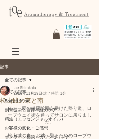
Aromatherapy & Treatment
記事
全ての記事
tae Shirakata
全ての記事
2018年11月29日
読了時間: 1分
松山城の東と南
Body & Mind
年に一度の健康診断を受けた帰り道、ロ
副腎疲労と自律神経のケア
ープウェイ街を通ってサロンに戻りまし
精油（エッセンシャルオイル）
た。
お客様の変化・ご感想
松山城の東、お城へ登るためのロープウ
オンライン相談・カウンセリング