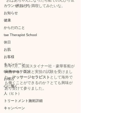
おばあちゃんになったら船でのんびり世
カウンセリング
界旅行を満喫してみたいな。
お知らせ
健康
からだのこと
tae Therapist School
休日
お肌
お客様
キャンペーン
昨年7月、英国スタイナー社・豪華客船が
実施する、面接と実技の試験を受けまし
taeAromaサロン
た。
マッサージセラピスト
として海外で
お稽古
も働くことができるのか？とても興味が
心に響く
あり受けて参りました。
人（ヒト）
トリートメント施術詳細
キャンペーン