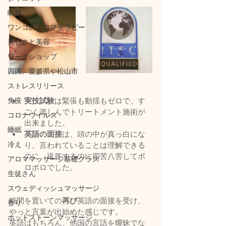
瞑想
ワンコのアロマテラピー
美しさと美容
ワークショップ
四国、愛媛県や松山市
ストレスリリース
免疫
実技試験
は緊張も動揺もゼロで、す
ごく楽しんでトリートメント施術が
コロナウイルス
出来ました。
睡眠
英語の面接
は、頭の中が真っ白にな
冷え
り、言われていることは理解できる
のに、返答するのに四苦八苦してボ
アロママッサージ基礎クラス
ロボロでした。
生徒さん
スウェディッシュマッサージ
時間を置いての
再び
英語の面接を受け、
香り
やっと言葉が出始めた感じです。
ホットストーンマッサージ
英語はもちろん、他国の言語を曖昧でな