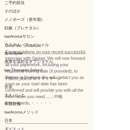
ご予約状況
そのほか
メノポーズ（更年期）
妊娠（プレナタル）
taeAromaサロン
カスタム・フェイシャル
Dear Ms Shirakata
Congratulations on your recent successful 
食/eclipse
interview with Steiner.
 We will now forward 
身体を温めるオプショナル
all your paperwork, including your 
tae Therapist School
requested training date (if provided), to 
Steiner in England. We will contact you as 
子供のためのアロママッサージ
soon as your start date has been 
音楽
confirmed and will provide you with all the 
大人バレエ
information you need........中略
Kind regards,・・・・・
体質改善
taeAromaメソッド
日本
ダイエット