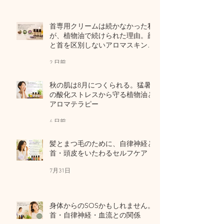
首専用クリームは続かなかった私
が、植物油で続けられた理由。顔
と首を区別しないアロマスキンケ
ア
2 日前
秋の肌は8月につくられる。猛暑
の酸化ストレスから守る植物油と
アロマテラピー
4 日前
髪とまつ毛のために、自律神経と
首・頭皮をいたわるセルフケア
7月31日
身体からのSOSかもしれません。
首・自律神経・血流との関係