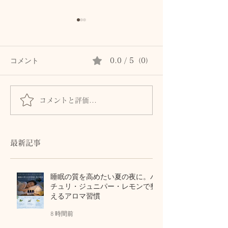
コメント
0.0 / 5（0）
コメントと評価...
自力ケアの「死角」を紐
【50代の自律神
解く
かが保湿」が副
理由
最新記事
睡眠の質を高めたい夏の夜に。パ
チュリ・ジュニパー・レモンで整
えるアロマ習慣
8 時間前