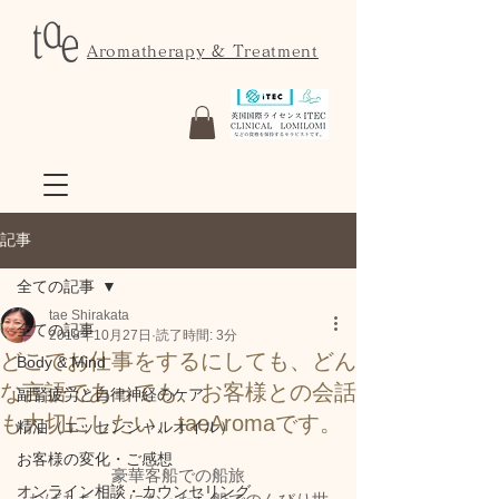
Aromatherapy & Treatment
記事
全ての記事
tae Shirakata
全ての記事
2018年10月27日
読了時間: 3分
どこでお仕事をするにしても、どん
Body & Mind
な言語であっても、お客様との会話
副腎疲労と自律神経のケア
も大切にしたい、taeAromaです。
精油（エッセンシャルオイル）
お客様の変化・ご感想
豪華客船での船旅
オンライン相談・カウンセリング