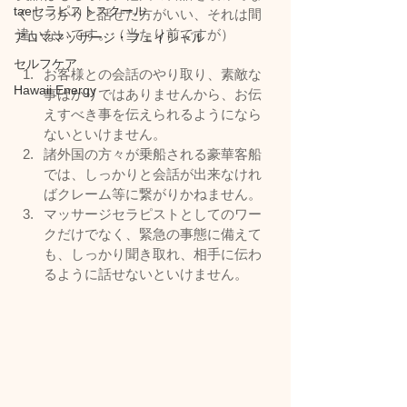
taeセラピストスクール
くしっかりと話せた方がいい、それは間
違いないです。（当たり前ですが）
アロママッサージ・フェイシャル
セルフケア
お客様との会話のやり取り、素敵な
Hawaii Energy
事ばかりではありませんから、お伝
えすべき事を伝えられるようになら
ないといけません。
諸外国の方々が乗船される豪華客船
では、しっかりと会話が出来なけれ
ばクレーム等に繋がりかねません。
マッサージセラピストとしてのワー
クだけでなく、緊急の事態に備えて
も、しっかり聞き取れ、相手に伝わ
るように話せないといけません。