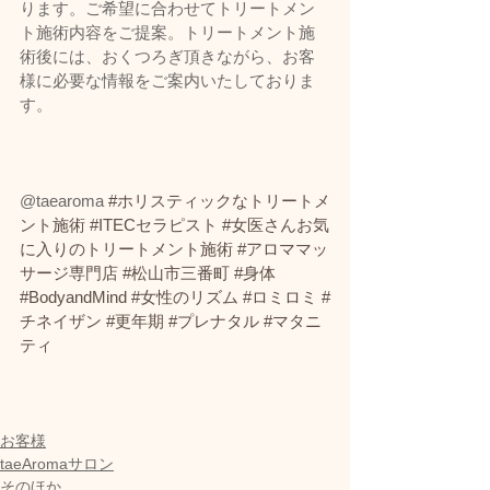
ります。ご希望に合わせてトリートメン
ト施術内容をご提案。トリートメント施
術後には、おくつろぎ頂きながら、お客
様に必要な情報をご案内いたしておりま
す。
@taearoma 
#ホリスティックなトリートメ
ント施術
#ITECセラピスト
#女医さんお気
に入りのトリートメント施術
#アロママッ
サージ専門店
#松山市三番町
#身体
#BodyandMind
#女性のリズム
#ロミロミ
#
チネイザン
#更年期
#プレナタル
#マタニ
ティ
お客様
taeAromaサロン
そのほか