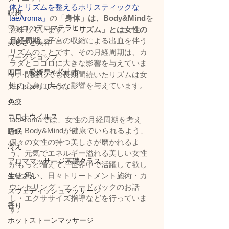
体とリズムを整えるホリスティックな
瞑想
taeAroma」
の「
身体」は、Body&Mind
を
ワンコのアロマテラピー
意味しています。
「リズム」とは女性の
月経周期、
子宮の収縮による出血を伴う
美しさと美容
リズムのことです。その月経周期は、カ
ワークショップ
ラダとココロに大きな影響を与えていま
四国、愛媛県や松山市
す。閉経しても長期間続いたリズムは女
性の心身に大きな影響を与えています。
ストレスリリース
免疫
コロナウイルス
taeAromaでは、女性の月経周期を考え
た、Body&Mindが健康でいられるよう、
睡眠
個々の女性の持つ美しさが磨かれるよ
冷え
う、元気でエネルギー溢れる美しい女性 
アロママッサージ基礎クラス
がもっと増えて、世界中で活躍して欲し
いと思い、日々トリートメント施術・カ
生徒さん
ウンセリング・フィードバックのお話
スウェディッシュマッサージ
し・エクササイズ指導などを行っていま
香り
す。
ホットストーンマッサージ