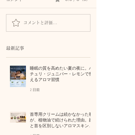
コメントと評価...
『GW』家族のために頑張
空間を整え、新
りすぎるあなたへ。副腎
へ。GWのご案
を休ませる『背骨の休
息』をプレゼント
最新記事
睡眠の質を高めたい夏の夜に。パ
チュリ・ジュニパー・レモンで整
えるアロマ習慣
2 日前
首専用クリームは続かなかった私
が、植物油で続けられた理由。顔
と首を区別しないアロマスキンケ
ア