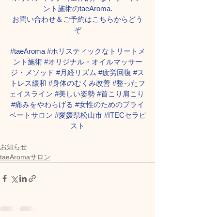
ント施術のtaeAroma.
お問い合わせ＆ご予約はこちらからどう
ぞ
#taeAroma
#ホリスティックなトリートメ
ント施術
#オリジナル
・オイルマッサー
ジ・メソッド 
#月経リズム
#疲労回復
#ス
トレス緩和
#身体のむくみ改善
#整ったフ
ェイスライン
#美しい姿勢
#首こり肩こり
#痛みをやわらげる
#女性のためのプライ
ベートサロン
#愛媛県松山市
#ITECセラピ
スト
お知らせ
taeAromaサロン