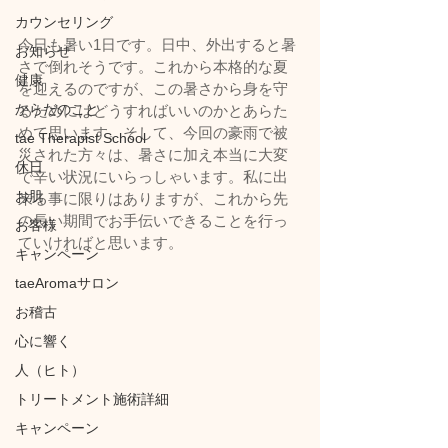
カウンセリング
今日も暑い1日です。日中、外出すると暑
お知らせ
さで倒れそうです。これから本格的な夏
健康
を迎えるのですが、この暑さから身を守
からだのこと
るためにはどうすればいいのかとあらた
めて思います。そして、今回の豪雨で被
tae Therapist School
災された方々は、暑さに加え本当に大変
休日
で辛い状況にいらっしゃいます。私に出
お肌
来る事に限りはありますが、これから先
の長い期間でお手伝いできることを行っ
お客様
ていければと思います。
キャンペーン
taeAromaサロン
お稽古
心に響く
人（ヒト）
トリートメント施術詳細
キャンペーン