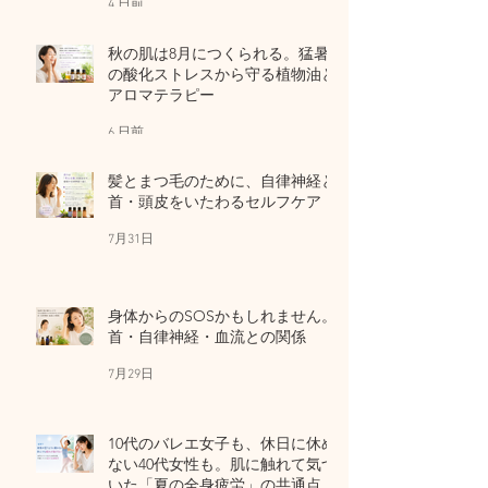
4 日前
秋の肌は8月につくられる。猛暑
の酸化ストレスから守る植物油と
アロマテラピー
6 日前
髪とまつ毛のために、自律神経と
首・頭皮をいたわるセルフケア
7月31日
身体からのSOSかもしれません。
首・自律神経・血流との関係
7月29日
10代のバレエ女子も、休日に休め
ない40代女性も。肌に触れて気づ
いた「夏の全身疲労」の共通点