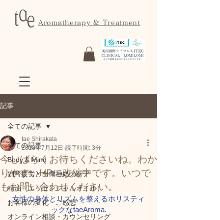
Aromatherapy & Treatment
記事
全ての記事
tae Shirakata
全ての記事
2018年7月12日
読了時間: 3分
今しばらくお待ちくださいね。わか
Body & Mind
りやすいHPに改編中です。いつで
副腎疲労と自律神経のケア
もお問い合わせください。
精油（エッセンシャルオイル）
女性の身体とリズムを整えるホリスティ
お客様の変化・ご感想
ックなtaeAroma.
オンライン相談・カウンセリング