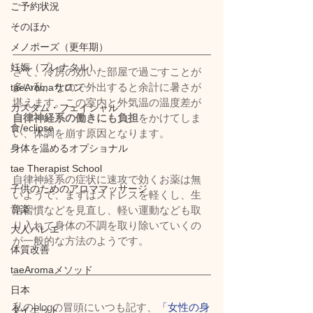
ご予約状況
そのほか
メノポーズ（更年期）
妊娠（プレナタル）
さて、冷房の効いた部屋で過ごすことが
多い私、なので外出すると余計に暑さが
taeAromaサロン
堪えます。この室内と外気温の温度差が
カスタム・フェイシャル
自律神経系の働きにも負担
をかけてしま
食/eclipse
い、体調を崩す原因となります。
身体を温めるオプショナル
tae Therapist School
自律神経系の症状に速攻で効くお薬は無
子供のためのアロママッサージ
いようで、まずはストレスを軽くし、生
音楽
活習慣などを見直し、軽い運動なども取
り入れて身体の不調を取り除いていくの
大人バレエ
が一般的な方法のようです。
体質改善
taeAromaメソッド
日本
私のblogの冒頭にいつも記す、
「女性の身
ダイエット