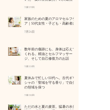
7月27日
家族のための夏のアロマセルフケ
ア｜50代女性・子ども・高齢者に
7月24日
数年前の傷跡にも、身体は応えて
くれる。精油とセルフマッサー
ジ、そして自己修復力のお話
7月22日
夏休みで忙しい50代へ。古代ギリ
シャの「聖域を守る香り」で自分
の領域を保つ
7月20日
ただの水と夏の麦茶。猛暑の水分