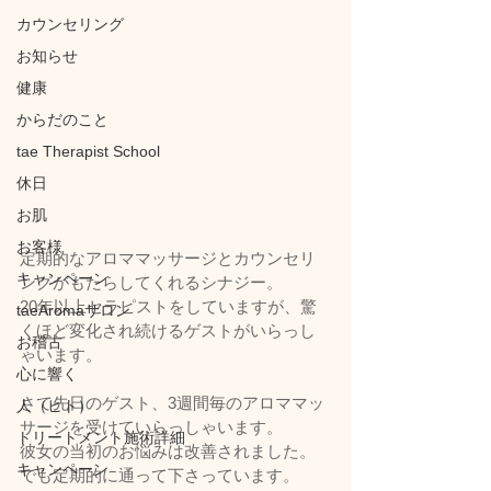
カウンセリング
お知らせ
健康
からだのこと
tae Therapist School
休日
お肌
お客様
定期的なアロママッサージとカウンセリ
キャンペーン
ングがもたらしてくれるシナジー。
20年以上セラピストをしていますが、驚
taeAromaサロン
くほど変化され続けるゲストがいらっし
お稽古
ゃいます。
心に響く
さて先日のゲスト、3週間毎のアロママッ
人（ヒト）
サージを受けていらっしゃいます。
トリートメント施術詳細
彼女の当初のお悩みは改善されました。
キャンペーン
でも定期的に通って下さっています。