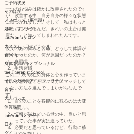
ご予約状況
一つのお悩みは確かに改善されたのです
そのほか
が、改善する中、自分自身の様々な状態
メノポーズ（更年期）
に気づかれました。そして「私はもっと
きれいになれるんだ。きれいの土台は健
妊娠（プレナタル）
康だ。」と知ってしまわれたんです。
taeAromaサロン
カスタム・フェイシャル
彼女のあの悩みと苦痛、どうして体調が
食/eclipse
悪くなったのか、何が原因だったのか？
食習慣
身体を温めるオプショナル
生活習慣
tae Therapist School
この二つが現在の身体と心を作っていま
子供のためのアロママッサージ
す。が意外なことに、自分にマッチして
いない方法を選んでしまいがちなんで
音楽
す。
大人バレエ
自分のことを客観的に観るのは大変
体質改善
難しい。
情報が溢れている世の中、良いと思
taeAromaメソッド
っていた事が実は違っていた。
日本
必要だと思っているけど、行動に移
ダイエット
すのが難しい。