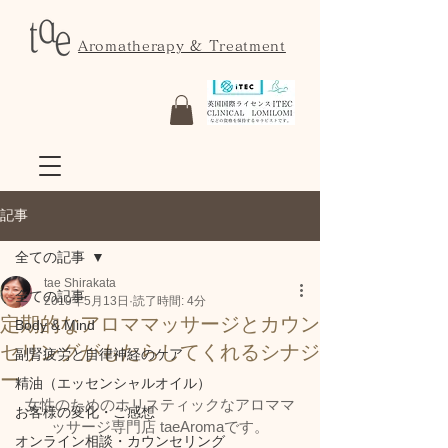
Aromatherapy & Treatment
記事
全ての記事
tae Shirakata
全ての記事
2019年5月13日
読了時間: 4分
定期的なアロママッサージとカウン
Body & Mind
セリングがもたらしてくれるシナジ
副腎疲労と自律神経のケア
ー
精油（エッセンシャルオイル）
女性のためのホリスティックなアロママ
お客様の変化・ご感想
ッサージ専門店 taeAromaです。
オンライン相談・カウンセリング