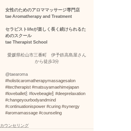
女性のためのアロママッサージ専門店
tae Aromatherapy and Treatment
セラピストlifeが楽しく長く続けられるた
めのスクール
tae Therapist School
愛媛県松山市三番町　伊予鉄高島屋さん
から徒歩3分
@taearoma 
#holisticaromatherapymassagesalon
#itectherapist
#matsuyamaehimejapan
#loveballet
🍾 #
lovebeagle🍾
#d
eeprelaxation 
#
c
hangeyourbodyandmind 
#
c
ontinuationispower
#curing
#synergy
#aromamassage
#counseling
カウンセリング