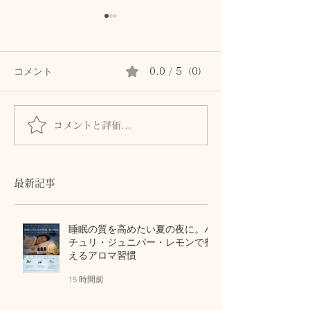
コメント
0.0 / 5（0）
コメントと評価...
「納得しました」 疑い
【50代の正解】
から笑顔に変わった、ご
い」はもう卒業
主人様のあの日
最新記事
睡眠の質を高めたい夏の夜に。パ
チュリ・ジュニパー・レモンで整
えるアロマ習慣
15 時間前