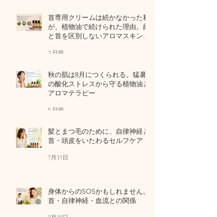
首専用クリームは続かなかった私
が、植物油で続けられた理由。顔
と首を区別しないアロマスキンケ
ア
3 日前
秋の肌は8月につくられる。猛暑
の酸化ストレスから守る植物油と
アロマテラピー
5 日前
髪とまつ毛のために、自律神経と
首・頭皮をいたわるセルフケア
7月31日
身体からのSOSかもしれません。
首・自律神経・血流との関係