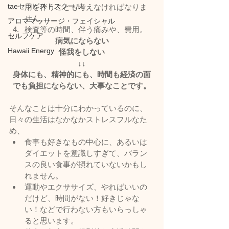
taeセラピストスクール
用を伴うことも考えなければなりま
せん。
アロママッサージ・フェイシャル
検査等の時間、伴う痛みや、費用。
セルフケア
病気にならない
Hawaii Energy
怪我をしない
↓↓
身体にも、精神的にも、時間も経済の面
でも負担にならない、大事なことです。
そんなことは十分にわかっているのに、
日々の生活はなかなかストレスフルなた
め、
食事も好きなもの中心に、あるいは
ダイエットを意識しすぎて、バラン
スの良い食事が摂れていないかもし
れません。
運動やエクササイズ、やればいいの
だけど、時間がない！好きじゃな
い！などで行わない方もいらっしゃ
ると思います。