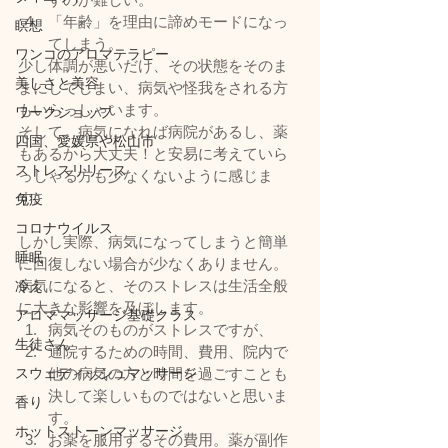
「年齢」を理由に諦めモードになっ
瞑想
てしまう。
ワンコのアロマテラピー
少し体調が悪いだけ、その状態をそのま
美しさと美容
まにしてしまい、病気や怪我をされる方
もいらっしゃいます。
ワークショップ
そして、病気になれば病院があるし、薬
四国、愛媛県や松山市
もあるから大丈夫！と安易に考えていら
ストレスリリース
っしゃる方も少なくないように感じま
す。
免疫
コロナウイルス
しかし実際、病気になってしまうと簡単
睡眠
に回復しない場合が少なくありません。
病気になると、そのストレスは生活全般
冷え
に大きな影響を及ぼします。
アロママッサージ基礎クラス
病気そのものがストレスですが、
生徒さん
通院するための時間、費用、院内で
スウェディッシュマッサージ
他の病気の方と時間を過ごすことも
決して楽しいものではないと思いま
香り
す。
ホットストーンマッサージ
お薬を服用するその費用。薬が副作