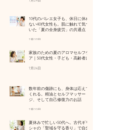
7月29日
10代のバレエ女子も、休日に休め
ない40代女性も。肌に触れて気づ
いた「夏の全身疲労」の共通点
7月27日
家族のための夏のアロマセルフケ
ア｜50代女性・子ども・高齢者に
7月24日
数年前の傷跡にも、身体は応えて
くれる。精油とセルフマッサー
ジ、そして自己修復力のお話
7月22日
夏休みで忙しい50代へ。古代ギリ
シャの「聖域を守る香り」で自分