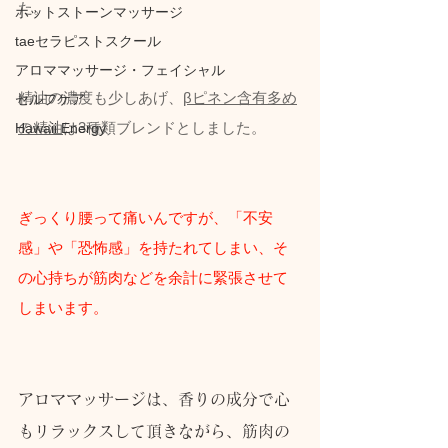
た。
ホットストーンマッサージ
taeセラピストスクール
アロママッサージ・フェイシャル
精油の濃度も少しあげ、
βピネン含有多め
セルフケア
の精油
は3種類ブレンドとしました。
Hawaii Energy
ぎっくり腰って痛いんですが、「不安
感」や「恐怖感」を持たれてしまい、そ
の心持ちが筋肉などを余計に緊張させて
しまいます。
アロママッサージは、香りの成分で心
もリラックスして頂きながら、筋肉の