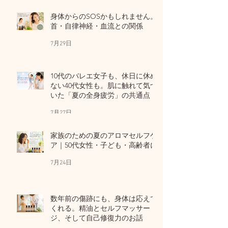
身体からのSOSかもしれません。
首・自律神経・血流との関係
7月29日
10代のバレエ女子も、休日に休め
ない40代女性も。肌に触れて気づ
いた「夏の全身疲労」の共通点
7月27日
家族のための夏のアロマセルフケ
ア｜50代女性・子ども・高齢者に
7月24日
数年前の傷跡にも、身体は応えて
くれる。精油とセルフマッサー
ジ、そして自己修復力のお話