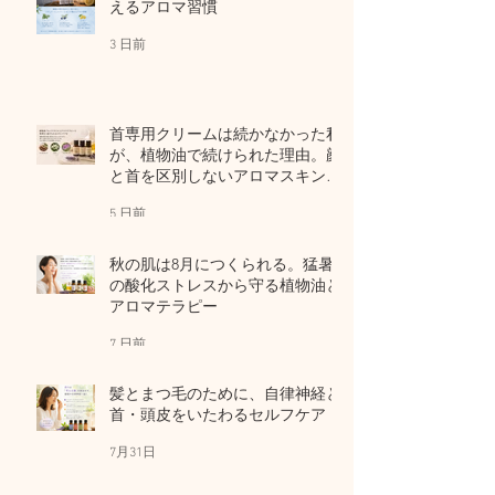
えるアロマ習慣
3 日前
首専用クリームは続かなかった私
が、植物油で続けられた理由。顔
と首を区別しないアロマスキンケ
ア
5 日前
秋の肌は8月につくられる。猛暑
の酸化ストレスから守る植物油と
アロマテラピー
7 日前
髪とまつ毛のために、自律神経と
首・頭皮をいたわるセルフケア
7月31日