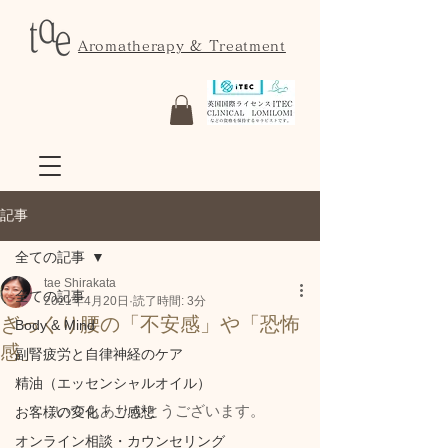
Aromatherapy & Treatment
記事
全ての記事
tae Shirakata
全ての記事
2021年4月20日
読了時間: 3分
ぎっくり腰の「不安感」や「恐怖
Body & Mind
感」
副腎疲労と自律神経のケア
精油（エッセンシャルオイル）
いつもありがとうございます。
お客様の変化・ご感想
オンライン相談・カウンセリング