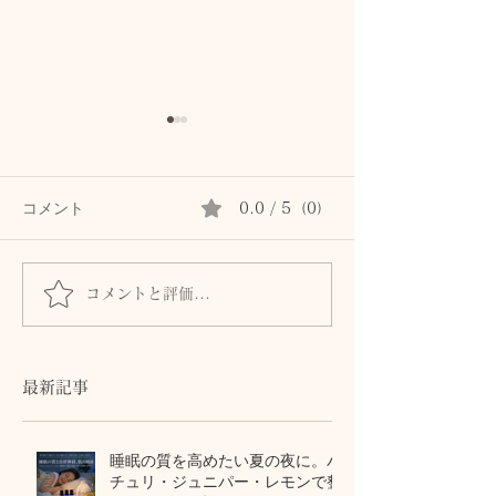
コメント
0.0 / 5（0）
コメントと評価...
首専用クリームは続かな
秋の肌は8月に
かった私が、植物油で続
る。猛暑の酸化
けられた理由。顔と首を
から守る植物油
区別しないアロマスキン
テラピー
最新記事
ケア
睡眠の質を高めたい夏の夜に。パ
チュリ・ジュニパー・レモンで整