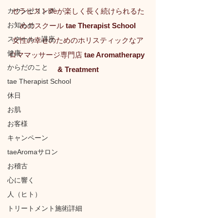
カウンセリング
セラピストlifeが楽しく長く続けられるた
お知らせ
めのスクール 
tae Therapist School
スクール・講座
女性の幸せのためのホリスティックなア
健康
ロママッサージ専門店 
tae Aromatherapy 
からだのこと
& Treatment
tae Therapist School
休日
お肌
お客様
キャンペーン
taeAromaサロン
お稽古
心に響く
人（ヒト）
トリートメント施術詳細