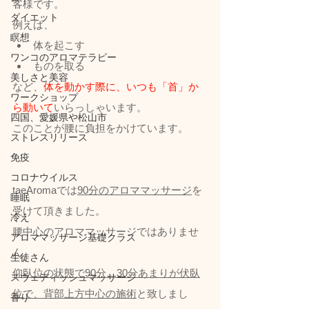
客様です。
ダイエット
例えば、
瞑想
体を起こす
ワンコのアロマテラピー
ものを取る
美しさと美容
など、
体を動かす際に、いつも「首」か
ワークショップ
ら動いて
いらっしゃいます。
四国、愛媛県や松山市
このことが腰に負担をかけています。
ストレスリリース
免疫
コロナウイルス
taeAromaでは
90分のアロママッサージ
を
睡眠
受けて頂きました。
冷え
腰中心のアロママッサージではありませ
アロママッサージ基礎クラス
ん。
生徒さん
仰臥位の状態で90分、30分あまりが伏臥
スウェディッシュマッサージ
位で、背部上方中心の施術
と致しまし
香り