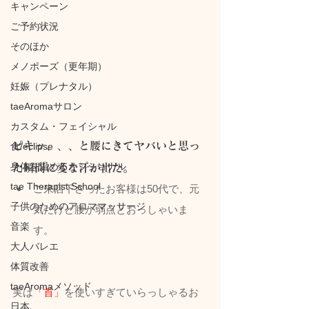
キャンペーン
ご予約状況
そのほか
メノポーズ（更年期）
妊娠（プレナタル）
taeAromaサロン
カスタム・フェイシャル
ピキッ、、、と腰にきてヤバいと思っ
食/eclipse
身体を温めるオプショナル
た瞬間に変な汗が出た。
tae Therapist School
ご来店下さったお客様は50代で、元
子供のためのアロママッサージ
気だけど腰が弱点とおっしゃいま
音楽
す。
大人バレエ
体質改善
taeAromaメソッド
実は
「首」
を使いすぎていらっしゃるお
日本