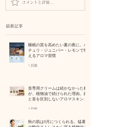
コメントと評価...
髪とまつ毛のために、自
身体からのSOS
律神経と首・頭皮をいた
ません。首・自
わるセルフケア
血流との関係
最新記事
睡眠の質を高めたい夏の夜に。パ
チュリ・ジュニパー・レモンで整
えるアロマ習慣
1 日前
首専用クリームは続かなかった私
が、植物油で続けられた理由。顔
と首を区別しないアロマスキンケ
ア
3 日前
秋の肌は8月につくられる。猛暑