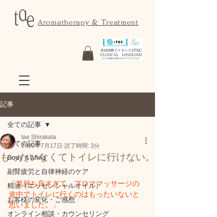
Aromatherapy & Treatment
記事
全ての記事
tae Shirakata
全ての記事
2020年7月17日
読了時間: 3分
もったいなくてトイレに行けない。
Body & Mind
副腎疲労と自律神経のケア
「気持ち良すぎて、アロママッサージの
精油（エッセンシャルオイル）
途中でトイレに行くのはもったいないと
お客様の変化・ご感想
思いました。」
オンライン相談・カウンセリング