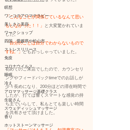
瞑想
ワンコのアロマテラピー
「こんなことが関係しているなんて思い
美しさと美容
もしなかった！！」
と大変驚かれていま
ワークショップ
した。
四国、愛媛県や松山市
「自分のことは自分でわからないもので
ストレスリリース
すね。」
ともおっしゃっていました。
免疫
コロナウイルス
初めてのご来店でしたので、カウンセリ
睡眠
ングやフィードバックtimeでのお話しが
冷え
少々長めになり、200分ほどの滞在時間で
アロママッサージ基礎クラス
したが、打てば響くスマートな感覚の持
生徒さん
ち主でいらして、私もとても楽しい時間
スウェディッシュマッサージ
を共有させて頂けました。
香り
ホットストーンマッサージ
「マッサージはもちろん、知識豊富でい