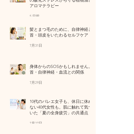
の酸化ストレスから守る植物油と
アロマテラピー
5 日前
髪とまつ毛のために、自律神経と
首・頭皮をいたわるセルフケア
7月31日
身体からのSOSかもしれません。
首・自律神経・血流との関係
7月29日
10代のバレエ女子も、休日に休め
ない40代女性も。肌に触れて気づ
いた「夏の全身疲労」の共通点
7月27日