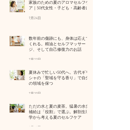
家族のための夏のアロマセルフケ
ア｜50代女性・子ども・高齢者に
7月24日
数年前の傷跡にも、身体は応えて
くれる。精油とセルフマッサー
ジ、そして自己修復力のお話
7月22日
夏休みで忙しい50代へ。古代ギリ
シャの「聖域を守る香り」で自分
の領域を保つ
7月20日
ただの水と夏の麦茶。猛暑の水分
補給は「役割」で選ぶ。解剖生理
学から考える夏のセルフケア
7月17日