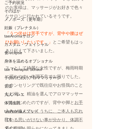
ご予約状況
のお客様は、マッサージがお好きで色々
そのほか
なサロンに行かれているそうです。
メノポーズ（更年期）
妊娠（プレナタル）
「うつ伏せは苦手ですが、背中や腰はぜ
taeAromaサロン
ひお願いしたいです。」
とご希望もはっ
カスタム・フェイシャル
きり伝えて下さいました。
食/eclipse
身体を温めるオプショナル
スッとして綺麗な女性ですが、梅雨時期
tae Therapist School
に現れやすい体調不良でお困りでした。
子供のためのアロママッサージ
カウンセリングで既往症やお怪我のこと
音楽
など伺い、精油を選んでアロママッサー
大人バレエ
ジをはじめたのですが、背中や脚と
お手
体質改善
入れが進んでいくうちに、ご本人も忘れ
taeAromaメソッド
日本
ている思いがけない事が分かり、体調不
ダイエット
良の原因も明らかに
なってきました。