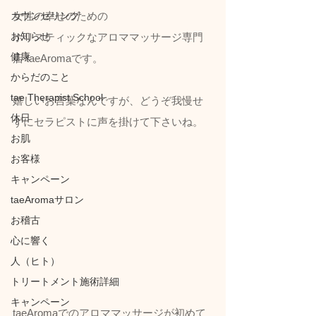
カウンセリング
女性の幸せのための
お知らせ
ホリスティックなアロママッサージ専門
健康
店 taeAromaです。
からだのこと
tae Therapist School
嬉しいお言葉なんですが、どうぞ我慢せ
休日
ずにセラピストに声を掛けて下さいね。
お肌
お客様
キャンペーン
taeAromaサロン
お稽古
心に響く
人（ヒト）
トリートメント施術詳細
キャンペーン
taeAromaでのアロママッサージが初めて