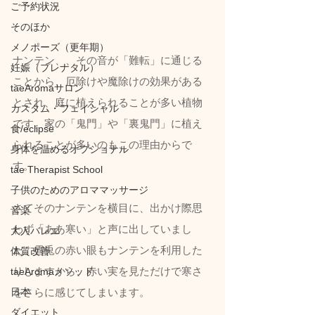
ご予約状況
そのほか
メノポーズ（更年期）
ナンテン、、その音が「難転」に通じる
妊娠（プレナタル）
ことから、厄除けや魔除けの効果がある
taeAromaサロン
とされ、庭に植えられることが多い植物
カスタム・フェイシャル
です。家の「鬼門」や「裏鬼門」に植え
食/eclipse
られることが多いのもこの理由からで
身体を温めるオプショナル
す。
tae Therapist School
子供のためのアロママッサージ
さてそのナンテンを横目に、出かけ際思
音楽
わず「ああ寒い」と声に出していまし
大人バレエ
た。雪兎の赤い眼もナンテンを利用した
体質改善
りしますから、赤い実を見ただけで寒さ
taeAromaメソッド
日本
をさらに感じてしまいます。
ダイエット