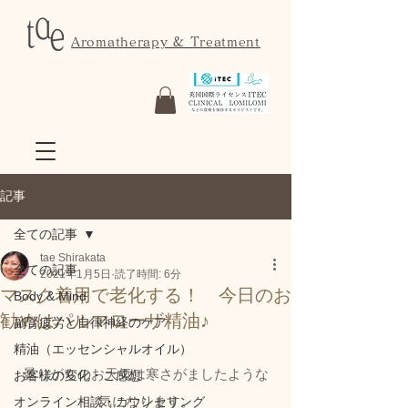
Aromatherapy & Treatment
記事
全ての記事
tae Shirakata
全ての記事
2021年1月5日
読了時間: 6分
マスク着用で老化する！ 今日のお
Body & Mind
勧めはパルマローザ精油♪
副腎疲労と自律神経のケア
精油（エッセンシャルオイル）
曇りがちのお天気は寒さがましたような
お客様の変化・ご感想
気になります。
オンライン相談・カウンセリング