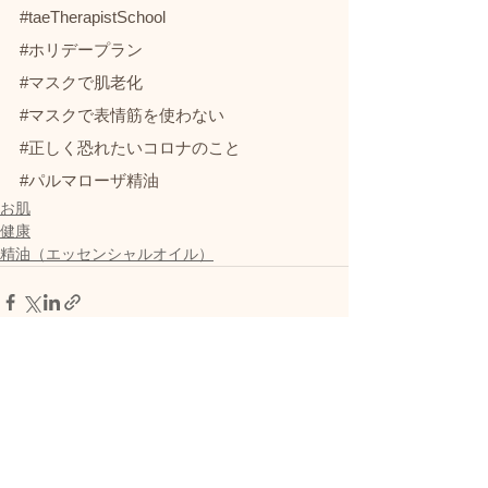
#taeTherapistSchool
#ホリデープラン
#マスクで肌老化
#マスクで表情筋を使わない
#正しく恐れたいコロナのこと
#パルマローザ精油
お肌
健康
精油（エッセンシャルオイル）
すべて表示
最新記事