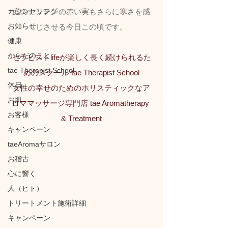
カウンセリング
庭のナンテンの赤い実もさらに寒さを感
お知らせ
じさせる今日この頃です。
健康
からだのこと
セラピストlifeが楽しく長く続けられるた
tae Therapist School
めのスクール tae Therapist School
休日
女性の幸せのためのホリスティックなア
お肌
ロママッサージ専門店 tae Aromatherapy 
お客様
& Treatment
キャンペーン
taeAromaサロン
お稽古
心に響く
人（ヒト）
トリートメント施術詳細
キャンペーン