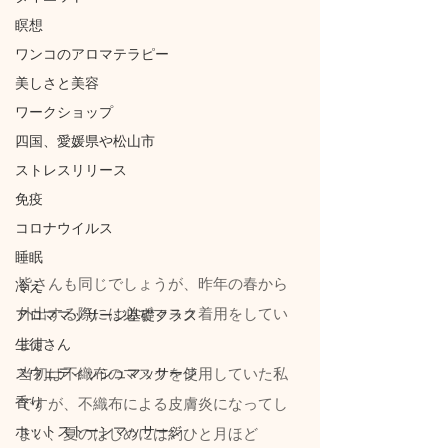
瞑想
ワンコのアロマテラピー
美しさと美容
ワークショップ
四国、愛媛県や松山市
ストレスリリース
免疫
コロナウイルス
睡眠
皆さんも同じでしょうが、昨年の春から
冷え
外出する際には必ずマスク着用をしてい
アロママッサージ基礎クラス
ます。
生徒さん
スウェディッシュマッサージ
当初は不織布のマスクを使用していた私
香り
ですが、不織布による皮膚炎になってし
ホットストーンマッサージ
まい、夏のはじめには約ひと月ほど