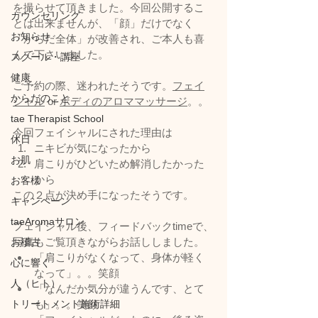
を撮らせて頂きました。今回公開するこ
カウンセリング
とは出来ませんが、「顔」だけでなく
お知らせ
「からだ全体」が改善され、ご本人も喜
んで下さいました。
スクール・講座
健康
ご予約の際、迷われたそうです。
フェイ
からだのこと
シャル
 or 
ボディのアロママッサージ
。。
tae Therapist School
今回フェイシャルにされた理由は
休日
ニキビが気になったから
お肌
肩こりがひどいため解消したかった
から
お客様
この２点が決め手になったそうです。
キャンペーン
taeAromaサロン
フェイシャル後、フィードバックtimeで、
写真もご覧頂きながらお話ししました。
お稽古
「肩こりがなくなって、身体が軽く
心に響く
なって」。。笑顔
人（ヒト）
「なんだか気分が違うんです、とて
トリートメント施術詳細
も」。。笑顔