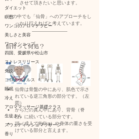
させて頂きたいと思います。
ダイエット
その中でも「仙骨」へのアプローチをし
瞑想
っかり行えればと考えています。
ワンコのアロマテラピー
美しさと美容
ワークショップ
仙骨って何処？
四国、愛媛県や松山市
ストレスリリース
免疫
コロナウイルス
睡眠
仙骨は骨盤の中にあり、肌色で示さ
れている逆三角形の部分です。（左
冷え
図）
アロママッサージ基礎クラス
からだの真ん中にあり、背骨（脊
生徒さん
柱）に続いている部分です。
頭（成人で約6kg）や身体の重さを受
スウェディッシュマッサージ
けている部分と言えます。
香り