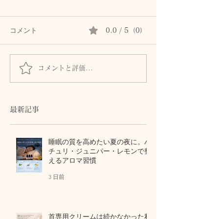
コメント
0.0 / 5（0）
コメントと評価...
髪とまつ毛のために、自
身体からのSOS
律神経と首・頭皮をいた
ません。首・自
わるセルフケア
血流との関係
最新記事
睡眠の質を高めたい夏の夜に。パ
チュリ・ジュニパー・レモンで整
えるアロマ習慣
3 日前
首専用クリームは続かなかった私