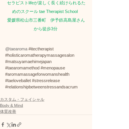
セラピストlifeが楽しく長く続けられるた
めのスクール tae Therapist School  
愛媛県松山市三番町　伊予鉄高島屋さん
から徒歩3分 
@taearoma 
#itectherapist
#holisticaromatherapymassagesalon
#matsuyamaehimejapan
#taearomamethod
#menopause
#aromamassageforwomanshealth
#taeloveballet
#stressrelease
#relationshipbetweenstressandsacrum
カスタム・フェイシャル
Body & Mind
体質改善