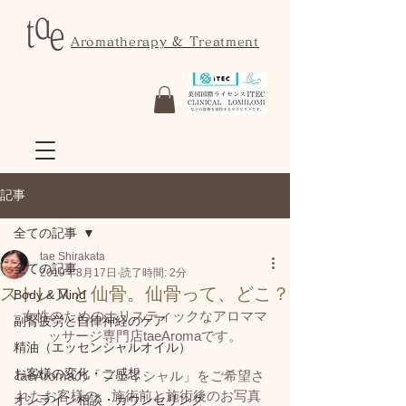
Aromatherapy & Treatment
記事
全ての記事
tae Shirakata
全ての記事
2019年8月17日
読了時間: 2分
ストレスと仙骨。仙骨って、どこ？
Body & Mind
女性のためのホリスティックなアロママ
副腎疲労と自律神経のケア
ッサージ専門店taeAromaです。
精油（エッセンシャルオイル）
お客様の変化・ご感想
taeAromaの「フェイシャル」をご希望さ
れたお客様の、施術前と施術後のお写真
オンライン相談・カウンセリング