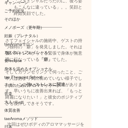
「フェイシャルだったのに、後ろ姿
キャンペーン
もこんなに違っている」。。笑顔と
ご予約状況
終始笑顔でした。
そのほか
メノポーズ（更年期）
妊娠（プレナタル）
さてフェイシャルの施術中、ゲストの持
taeAromaサロン
つ独特の「癖」を発見しました。それは
カスタム・フェイシャル
強いストレス
からくる緊張で身体が無意
識に行なっている
「癖」
でした。
食/eclipse
身体を温めるオプショナル
そしてカウンセリングで伺ったこと、ご
tae Therapist School
本人はあまり気に留めていない様子でし
たが、この
強いストレスに関連
がありま
子供のためのアロママッサージ
す。早いうちに改善出来れば、「もっと
音楽
綺麗になりたい！」と彼女のポジティブ
大人バレエ
さも後押しできそうです。
体質改善
taeAromaメソッド
次回はぜひボディのアロママッサージを
日本