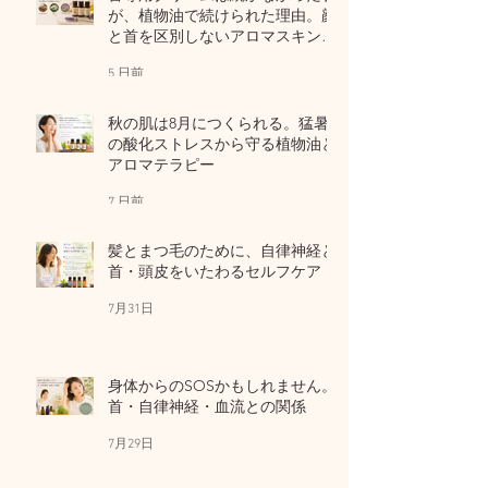
が、植物油で続けられた理由。顔
と首を区別しないアロマスキンケ
ア
5 日前
秋の肌は8月につくられる。猛暑
の酸化ストレスから守る植物油と
アロマテラピー
7 日前
髪とまつ毛のために、自律神経と
首・頭皮をいたわるセルフケア
7月31日
身体からのSOSかもしれません。
首・自律神経・血流との関係
7月29日