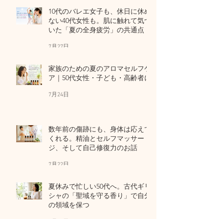
10代のバレエ女子も、休日に休め
ない40代女性も。肌に触れて気づ
いた「夏の全身疲労」の共通点
7月27日
家族のための夏のアロマセルフケ
ア｜50代女性・子ども・高齢者に
7月24日
数年前の傷跡にも、身体は応えて
くれる。精油とセルフマッサー
ジ、そして自己修復力のお話
7月22日
夏休みで忙しい50代へ。古代ギリ
シャの「聖域を守る香り」で自分
の領域を保つ