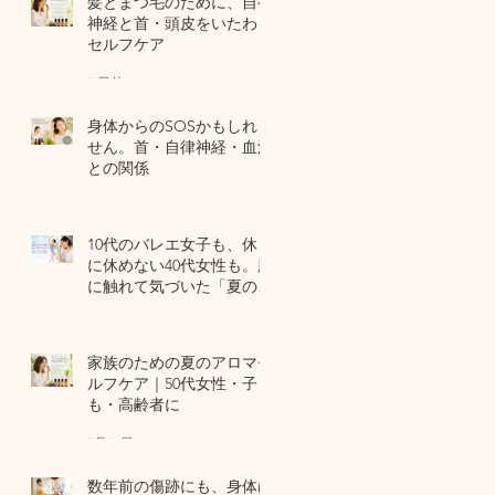
髪とまつ毛のために、自律
神経と首・頭皮をいたわる
セルフケア
7 日前
身体からのSOSかもしれま
せん。首・自律神経・血流
との関係
7月29日
10代のバレエ女子も、休日
に休めない40代女性も。肌
に触れて気づいた「夏の全
身疲労」の共通点
7月27日
家族のための夏のアロマセ
ルフケア｜50代女性・子ど
も・高齢者に
7月24日
数年前の傷跡にも、身体は