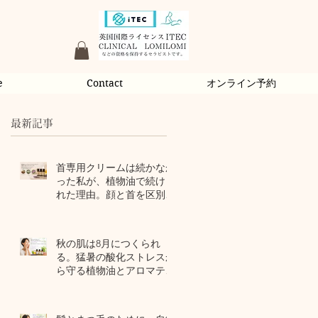
e
Contact
オンライン予約
最新記事
首専用クリームは続かなか
った私が、植物油で続けら
れた理由。顔と首を区別し
ないアロマスキンケア
2 日前
秋の肌は8月につくられ
る。猛暑の酸化ストレスか
ら守る植物油とアロマテラ
ピー
4 日前