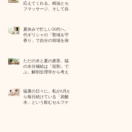
応えてくれる。精油とセル
フマッサージ、そして自己
修復力のお話
7月22日
夏休みで忙しい50代へ。古
代ギリシャの「聖域を守る
香り」で自分の領域を保つ
7月20日
ただの水と夏の麦茶。猛暑
の水分補給は「役割」で選
ぶ。解剖生理学から考える
夏のセルフケア
7月17日
猛暑の日々に。私が6月か
ら毎日続けている「炭酸
水」という飲むセルフケア
7月15日