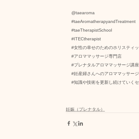
@taearoma
#taeAromatherapyandTreatment
#taeTherapistSchool
#ITECtherapist
#女性の幸せのためのホリスティ
#アロママッサージ専門店
#プレナタルアロママッサージ講座
#妊産婦さんへのアロママッサージ
#知識や技術を更新し続けていく
妊娠（プレナタル）