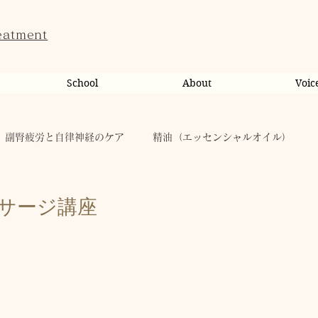
eatment
School
About
Voic
副腎疲労と自律神経のケア
精油（エッセンシャルオイル）
ンライン相談・カウンセリング
カウンセリング
サージ講座
だのこと
tae Therapist School
休日
お肌
taeAromaサロン
お稽古
心に響く
人（ヒト）