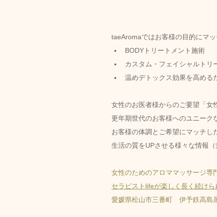
taeAromaではお客様の目的にマ
BODYトリートメント施術
カスタム・フェイシャルトリ
温めデトックス効果を高める
女性のお医者様からのご要望「女
更年期世代のお客様へのユニーク
お客様の体調とご希望にマッチし
生活の質をUPさせる様々な情報
女性のためのアロママッサージ専門
セラピストlifeが楽しく長く続け
愛媛県松山市三番町　伊予鉄高島