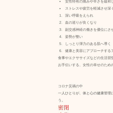
女性特有の痛みや辛さを緩和
ストレスや疲労を軽減させ深
深い呼吸をえられ
血の巡りが良くなり
副交感神経の働きを優位にさ
姿勢が整い
しっとり弾力のある肌へ導く
健康と美容にアプローチするア
食事やエクササイズなどの生活習
お手伝いする、女性の幸せのため
コロナ災禍の中
一人ひとりが、体と心の健康管理
う。
密閉