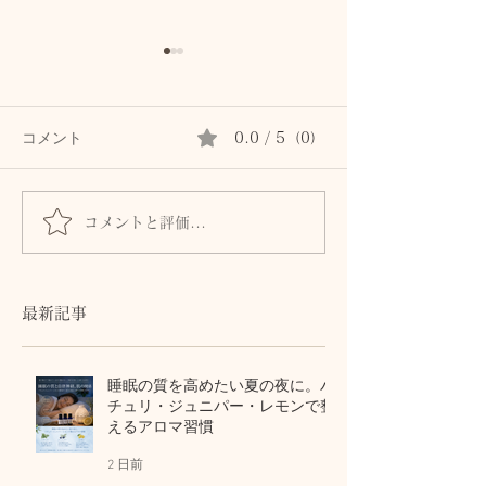
コメント
0.0 / 5（0）
コメントと評価...
首専用クリームは続かな
秋の肌は8月に
かった私が、植物油で続
る。猛暑の酸化
けられた理由。顔と首を
から守る植物油
区別しないアロマスキン
テラピー
最新記事
ケア
睡眠の質を高めたい夏の夜に。パ
チュリ・ジュニパー・レモンで整
えるアロマ習慣
2 日前