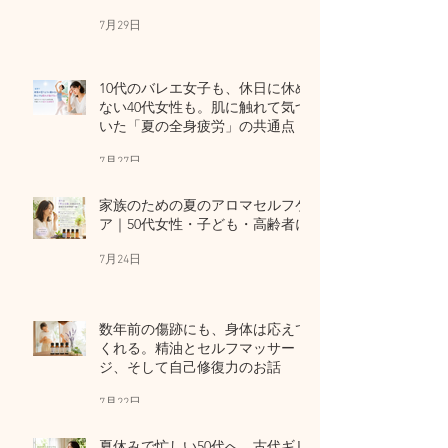
7月29日
10代のバレエ女子も、休日に休め
ない40代女性も。肌に触れて気づ
いた「夏の全身疲労」の共通点
7月27日
家族のための夏のアロマセルフケ
ア｜50代女性・子ども・高齢者に
7月24日
数年前の傷跡にも、身体は応えて
くれる。精油とセルフマッサー
ジ、そして自己修復力のお話
7月22日
夏休みで忙しい50代へ。古代ギリ