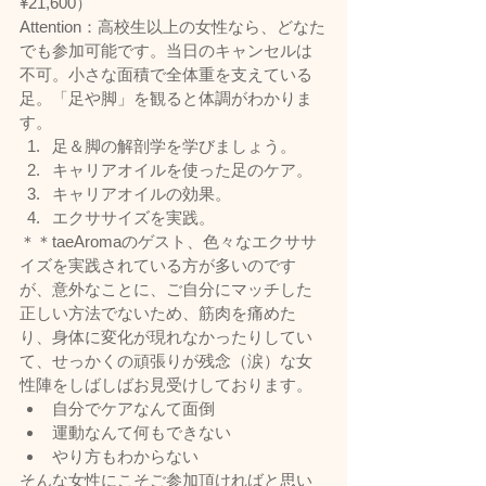
¥21,600） 
Attention：高校生以上の女性なら、どなた
でも参加可能です。当日のキャンセルは
不可。小さな面積で全体重を支えている
足。「足や脚」を観ると体調がわかりま
す。
足＆脚の解剖学を学びましょう。
キャリアオイルを使った足のケア。
キャリアオイルの効果。
エクササイズを実践。
＊＊taeAromaのゲスト、色々なエクササ
イズを実践されている方が多いのです
が、意外なことに、ご自分にマッチした
正しい方法でないため、筋肉を痛めた
り、身体に変化が現れなかったりしてい
て、せっかくの頑張りが残念（涙）な女
性陣をしばしばお見受けしております。
自分でケアなんて面倒
運動なんて何もできない
やり方もわからない
そんな女性にこそご参加頂ければと思い