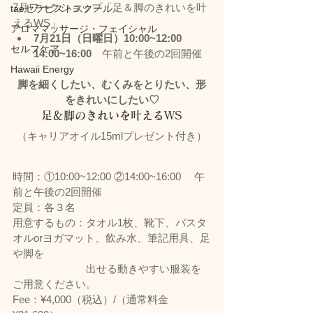
7月ワークショップ「足＆脚のきれいを叶
taeセラピストスクール
えるWS」
アロママッサージ・フェイシャル
7月21日（日曜日）10:00~12:00　
セルフケア
14:00~16:00
　午前と午後の2回開催
Hawaii Energy
脚を細くしたい、むくみをとりたい、形
をきれいにしたい♡
足＆脚のきれいを叶えるWS
（キャリアオイル15mlプレゼント付き）
時間：①10:00~12:00 ②14:00~16:00 　午
前と午後の2回開催
定員：各３名
用意するもの：タオル1枚、靴下、バスタ
オルorヨガマット、飲み水、筆記用具、足
や脚を
　　　　　　　出せる動きやすい服装を
ご用意ください。
Fee：¥4,000（税込）/（通常料金