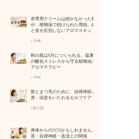
首専用クリームは続かなかった私
が、植物油で続けられた理由。顔
と首を区別しないアロマスキンケ
ア
4 日前
秋の肌は8月につくられる。猛暑
の酸化ストレスから守る植物油と
アロマテラピー
6 日前
髪とまつ毛のために、自律神経と
首・頭皮をいたわるセルフケア
7月31日
身体からのSOSかもしれません。
首・自律神経・血流との関係