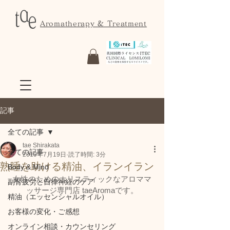
Aromatherapy & Treatment
記事
全ての記事
tae Shirakata
全ての記事
2019年7月19日
読了時間: 3分
熟睡を助ける精油、イランイラン
Body & Mind
女性のためのホリスティックなアロママ
副腎疲労と自律神経のケア
ッサージ専門店 taeAromaです。
精油（エッセンシャルオイル）
お客様の変化・ご感想
オンライン相談・カウンセリング