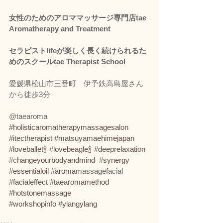
女性のためのアロママッサージ専門店tae 
Aromatherapy and Treatment
セラピストlifeが楽しく長く続けられるた
めのスクールtae Therapist School
愛媛県松山市三番町　伊予鉄高島屋さん
から徒歩3分
@taearoma 
#holisticaromatherapymassagesalon
#itectherapist
#matsuyamaehimejapan
#loveballet
🍾 #
lovebeagle🍾
#d
eeprelaxation 
#
c
hangeyourbodyandmind 
#synergy
#essentialoil
#aroma
massagefacial 
#facialeffect
#taearomamethod
#hotstonemassage
#workshopinfo
#ylangylang