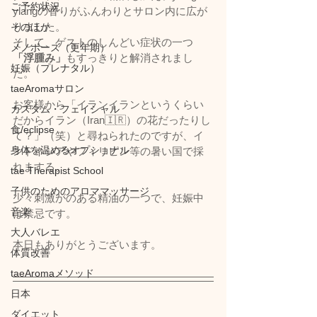
ご予約状況
ylangの香りがふんわりとサロン内に広が
りました。
そのほか
そして、ゲストのしんどい症状の一つ
メノポーズ（更年期）
「浮腫み」
もすっきりと解消されまし
妊娠（プレナタル）
た。
taeAromaサロン
お客様から「イランイランというくらい
カスタム・フェイシャル
だからイラン（Iran🇮🇷）の花だったりし
食/eclipse
て？」（笑）と尋ねられたのですが、イ
身体を温めるオプショナル
ンドネシアやフィリピン等の暑い国で採
れまする。
tae Therapist School
子供のためのアロママッサージ
少々刺激がのある精油の一つで、妊娠中
音楽
は禁忌です。
大人バレエ
本日もありがとうございます。
体質改善
taeAromaメソッド
日本
ダイエット