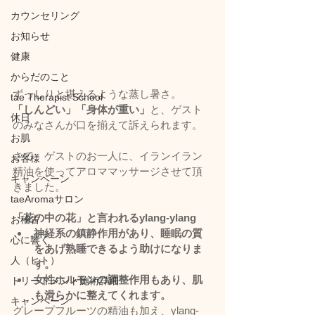
カウンセリング
お知らせ
健康
からだのこと
ずっしりと堪えるような蒸し暑さ。
tae Therapist School
「しんどい」「身体が重い」
と、ゲスト
休日
のみなさんが口を揃えて訴えられます。
お肌
さて、ゲストのお一人に、イランイラン
お客様
精油を使ってアロママッサージさせて頂
キャンペーン
きました。
taeAromaサロン
「花の中の花」と言われるylang-ylang
お稽古
神経系の鎮静作用があり、睡眠の質
心に響く
をあげ熟睡できるよう助けになりま
人（ヒト）
す。
女性ホルモンの調整作用もあり、肌
トリートメント施術詳細
も滑らかに整えてくれます。
キャンペーン
グレープフルーツの精油も加え、ylang-