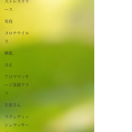
ストレスリリ
ース
免疫
コロナウイル
ス
睡眠
冷え
アロママッサ
ージ基礎クラ
ス
生徒さん
スウェディッ
シュマッサー