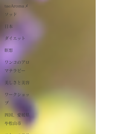
taeAromaメ
ソッド
日本
ダイエット
瞑想
ワンコのアロ
マテラピー
美しさと美容
ワークショッ
プ
四国、愛媛県
や松山市