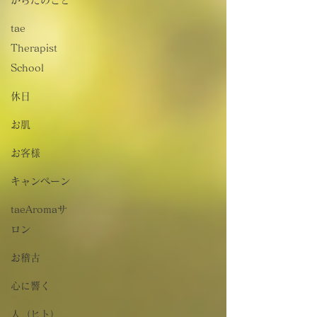
tae
Therapist
School
休日
お肌
お客様
キャンペーン
taeAromaサ
ロン
お稽古
心に響く
人（ヒト）