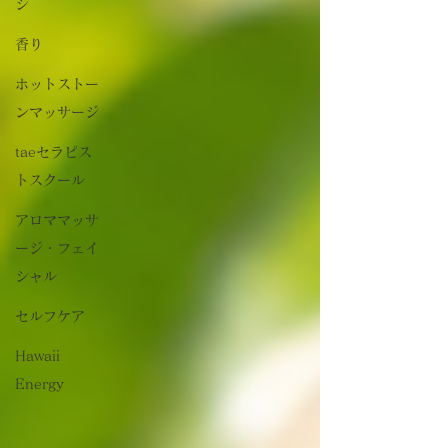
ジ
香り
ホットストー
ンマッサージ
taeセラピス
トスクール
アロママッサ
ージ・フェイ
シャル
セルフケア
Hawaii
Energy