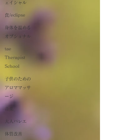
ェイシャル
食/eclipse
身体を温める
オプショナル
tae
Therapist
School
子供のための
アロママッサ
ージ
音楽
大人バレエ
体質改善