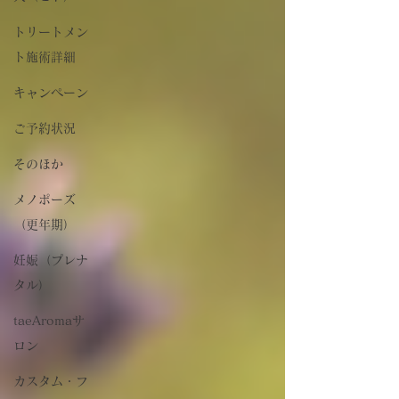
トリートメン
ト施術詳細
キャンペーン
ご予約状況
そのほか
メノポーズ
（更年期）
妊娠（プレナ
タル）
taeAromaサ
ロン
カスタム・フ