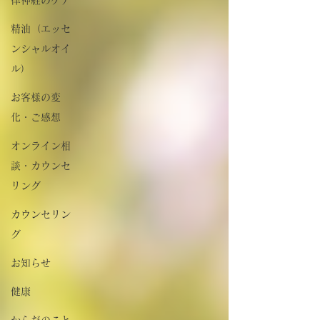
精油（エッセ
ンシャルオイ
ル）
お客様の変
化・ご感想
オンライン相
談・カウンセ
リング
カウンセリン
グ
お知らせ
健康
からだのこと