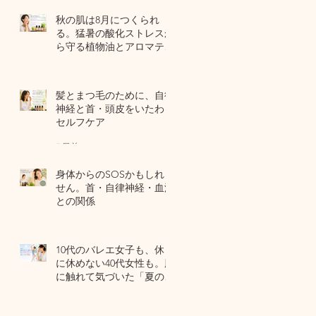
秋の肌は8月につくられ
る。猛暑の酸化ストレスか
ら守る植物油とアロマテラ
ピー
4 日前
髪とまつ毛のために、自律
神経と首・頭皮をいたわる
セルフケア
7 日前
身体からのSOSかもしれま
せん。首・自律神経・血流
との関係
7月29日
10代のバレエ女子も、休日
に休めない40代女性も。肌
に触れて気づいた「夏の全
身疲労」の共通点
7月27日