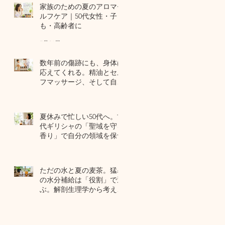
家族のための夏のアロマセ
ルフケア｜50代女性・子ど
も・高齢者に
7月24日
数年前の傷跡にも、身体は
応えてくれる。精油とセル
フマッサージ、そして自己
修復力のお話
7月22日
夏休みで忙しい50代へ。古
代ギリシャの「聖域を守る
香り」で自分の領域を保つ
7月20日
ただの水と夏の麦茶。猛暑
の水分補給は「役割」で選
ぶ。解剖生理学から考える
夏のセルフケア
7月17日