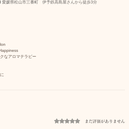
l
 愛媛県松山市三番町　伊予鉄高島屋さんから徒歩3分
lon
Happiness
ックなアロマテラピー
じに
5つ星のうち0と評価されています。
まだ評価がありません