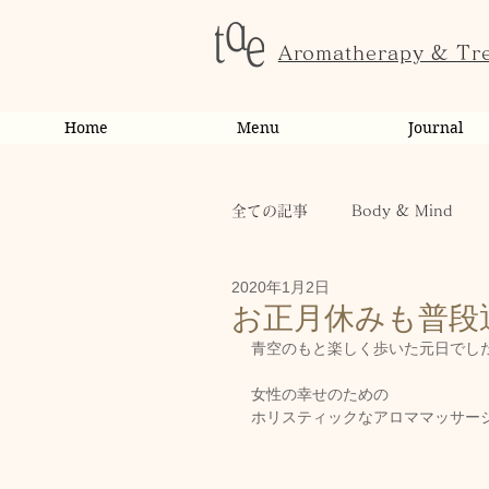
Aromatherapy & Tr
Home
Menu
Journal
全ての記事
Body & Mind
2020年1月2日
お客様の変化・ご感想
オ
お正月休みも普段
青空のもと楽しく歩いた元日でし
お知らせ
健康
から
女性の幸せのための
ホリスティックなアロママッサージ専門
お客様
キャンペーン