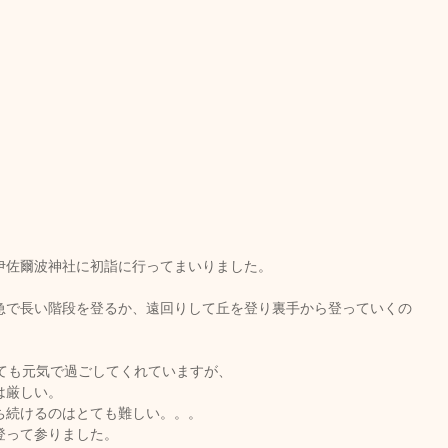
伊佐爾波神社に初詣に行ってまいりました。
急で長い階段を登るか、遠回りして丘を登り裏手から登っていくの
とても元気で過ごしてくれていますが、
は厳しい。
ち続けるのはとても難しい。。。
登って参りました。