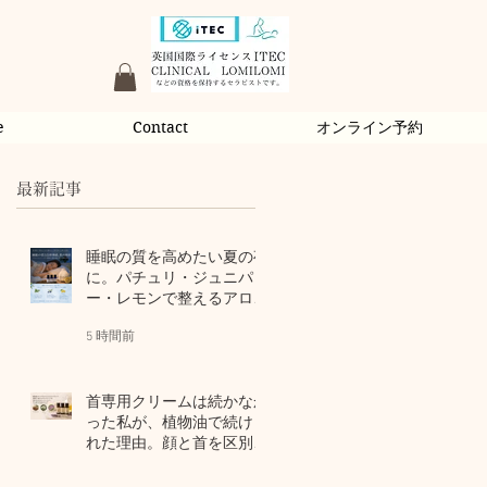
e
Contact
オンライン予約
最新記事
睡眠の質を高めたい夏の夜
に。パチュリ・ジュニパ
ー・レモンで整えるアロマ
習慣
5 時間前
首専用クリームは続かなか
った私が、植物油で続けら
れた理由。顔と首を区別し
ないアロマスキンケア
2 日前