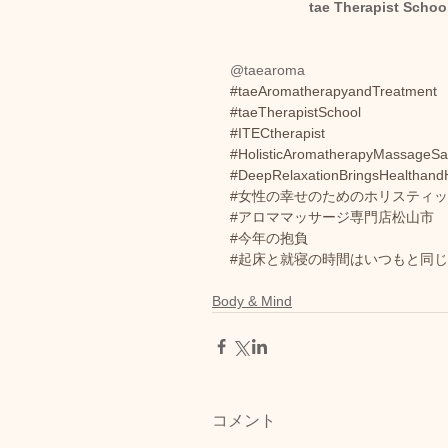
tae Therapist Schoo
@taearoma
#taeAromatherapyandTreatment
#taeTherapistSchool
#ITECtherapist
#HolisticAromatherapyMassageSa
#DeepRelaxationBringsHealthand
#女性の幸せのためのホリスティ
#アロママッサージ専門店松山市
#今年の抱負
#起床と就寝の時間はいつもと同
Body & Mind
コメント