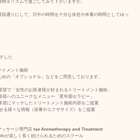
時間＆リズムで過ごしてみて下さいますか。
普段通りにして、日中の時間を十分な休息や休養の時間としてゆっ
ッチした
ートメント施術
ための「オプショナル」などをご用意しております。
要望で「女性のお医者様が好まれるトリートメント施術」
客様へのユニークなメニュー「更年期セラピー」
希望にマッチしたトリートメント施術内容をご提案
させる様々な情報（栄養やエクササイズ）をご提案
ッサージ専門店 
tae Aromatherapy and Treatment
lifeが楽しく長く続けられるためのスクール 