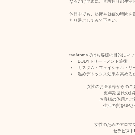
なるだけ早めに、普段通りの生活
休日中でも、起床や就寝の時間を
たり過ごしてみて下さい。
taeAromaではお客様の目的にマ
BODYトリートメント施術
カスタム・フェイシャルトリ
温めデトックス効果を高める
女性のお医者様からのご
更年期世代のお
お客様の体調とご
生活の質をUP
女性のためのアロママ
セラピスト