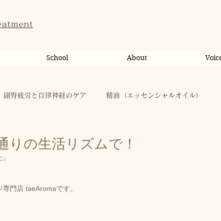
eatment
School
About
Voic
副腎疲労と自律神経のケア
精油（エッセンシャルオイル）
ンライン相談・カウンセリング
カウンセリング
通りの生活リズムで！
た。
だのこと
tae Therapist School
休日
お肌
店 taeAromaです。
taeAromaサロン
お稽古
心に響く
人（ヒト）