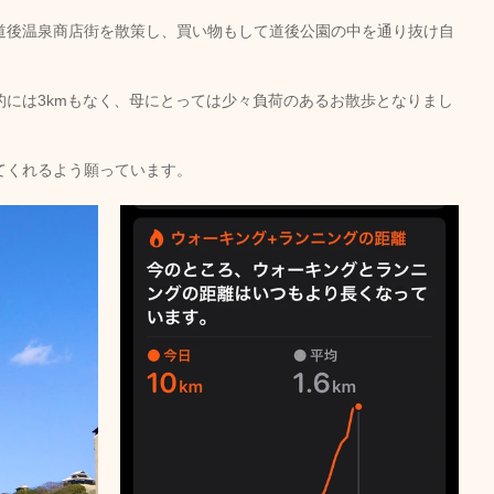
道後温泉商店街を散策し、買い物もして道後公園の中を通り抜け自
的には3kmもなく、母にとっては少々負荷のあるお散歩となりまし
てくれるよう願っています。