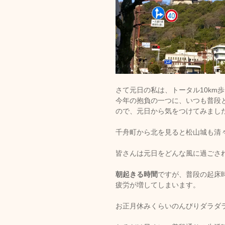
さて元日の私は、トータル10km
今年の抱負の一つに、いつも普段
ので、元日から気をつけてみまし
千舟町から北を見ると松山城も清
皆さんは元日をどんな風に過ごさ
朝起きる時間
ですが、普段の起床
疲労が増してしまいます。
お正月休みくらいのんびりダラダ