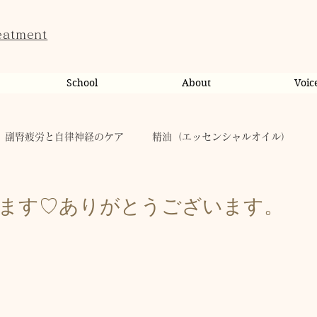
eatment
School
About
Voic
副腎疲労と自律神経のケア
精油（エッセンシャルオイル）
ンライン相談・カウンセリング
カウンセリング
ります♡ありがとうございます。
だのこと
tae Therapist School
休日
お肌
taeAromaサロン
お稽古
心に響く
人（ヒト）