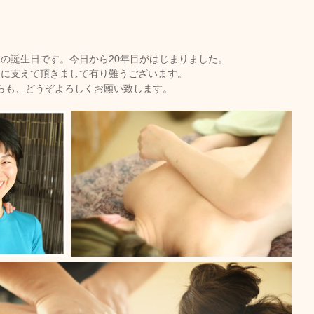
キャンペーン
ご予約状況
そのほか
romaの誕生日です。今日から20年目がはじまりました。
々に支えて頂きまして有り難うございます。
らも、どうぞよろしくお願い致します。
娠（プレナタル）
taeAromaサロン
食/eclipse
身体を温めるオプショナル
子供のためのアロママッサージ