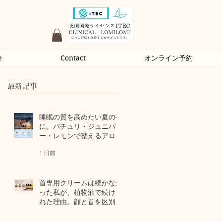
e
Contact
オンライン予約
最新記事
睡眠の質を高めたい夏の夜
に。パチュリ・ジュニパ
ー・レモンで整えるアロマ
習慣
1 日前
首専用クリームは続かなか
った私が、植物油で続けら
れた理由。顔と首を区別し
ないアロマスキンケア
3 日前