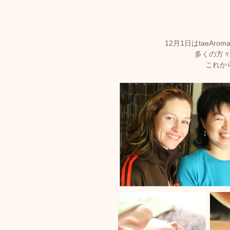
トリートメント施術詳細
12月1日はtaeA
多くの方
これか
メノポーズ（更年期）
妊
カスタム・フェイシャル
tae Therapist School