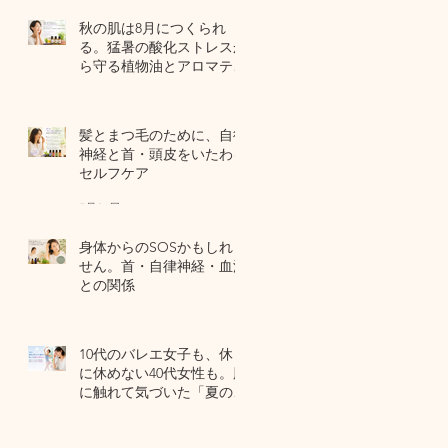
秋の肌は8月につくられ
る。猛暑の酸化ストレスか
ら守る植物油とアロマテラ
ピー
5 日前
髪とまつ毛のために、自律
神経と首・頭皮をいたわる
セルフケア
7月31日
身体からのSOSかもしれま
せん。首・自律神経・血流
との関係
7月29日
10代のバレエ女子も、休日
に休めない40代女性も。肌
に触れて気づいた「夏の全
身疲労」の共通点
7月27日