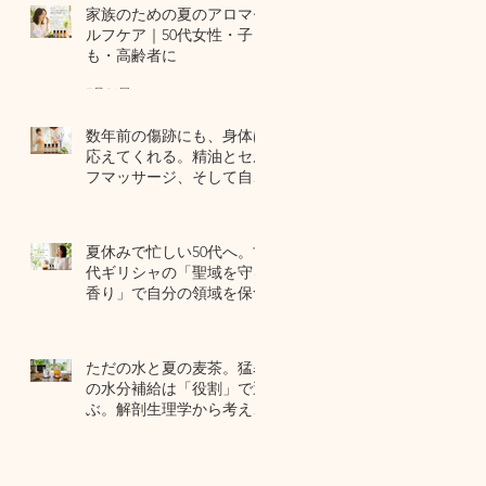
家族のための夏のアロマセ
ルフケア｜50代女性・子ど
も・高齢者に
7月24日
数年前の傷跡にも、身体は
応えてくれる。精油とセル
フマッサージ、そして自己
修復力のお話
7月22日
夏休みで忙しい50代へ。古
代ギリシャの「聖域を守る
香り」で自分の領域を保つ
7月20日
ただの水と夏の麦茶。猛暑
の水分補給は「役割」で選
ぶ。解剖生理学から考える
夏のセルフケア
7月17日