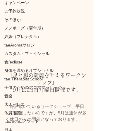
キャンペーン
ご予約状況
そのほか
メノポーズ（更年期）
妊娠（プレナタル）
taeAromaサロン
カスタム・フェイシャル
食/eclipse
身体を温めるオプショナル
「足と脚の綺麗を叶えるワークシ
tae Therapist School
ョップ」
子供のためのアロママッサージ
9月は23日月曜日開催です。
音楽
大人バレエ
ご好評頂いているワークショップ、平日
にも開催したいのですが、9月は連休が多
体質改善
く休日のみの開催となっております。
taeAromaメソッド
日本