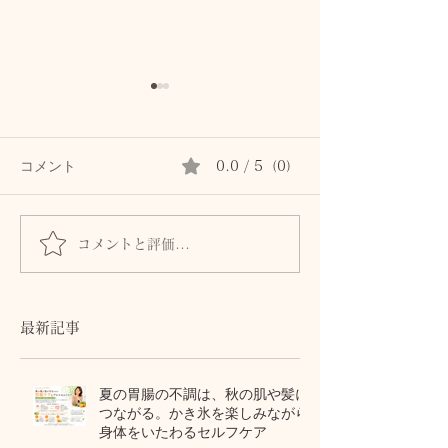
コメント
0.0 / 5（0）
8月のご案内
ナポレオンと瞑想
コメントと評価...
最新記事
夏の胃腸の不調は、秋の肌や髪に
つながる。かき氷を楽しみながら
身体をいたわるセルフケア