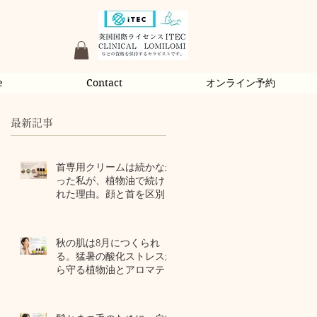
e
Contact
オンライン予約
最新記事
首専用クリームは続かなか
った私が、植物油で続けら
れた理由。顔と首を区別し
ないアロマスキンケア
2 日前
秋の肌は8月につくられ
る。猛暑の酸化ストレスか
ら守る植物油とアロマテラ
ピー
4 日前