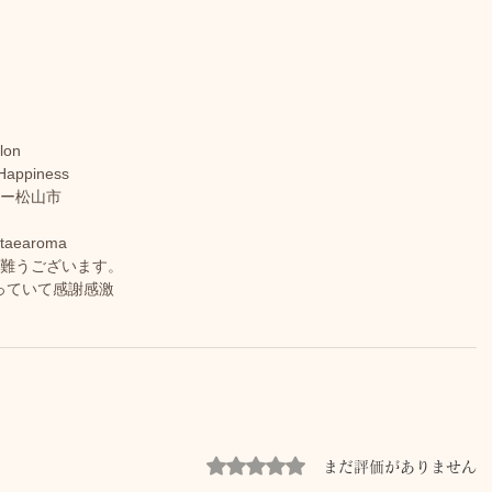
lon
Happiness
ピー松山市
earoma
有難うございます
。
さっていて感謝感激
5つ星のうち0と評価されています。
まだ評価がありません