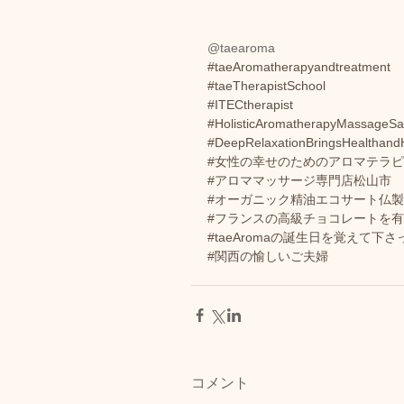
@taearoma
#taeAromatherapyandtreatment
#taeTherapistSchool
#ITECtherapist
#HolisticAromatherapyMassageSa
#DeepRelaxationBringsHealthand
#女性の幸せのためのアロマテラ
#アロママッサージ専門店松山市
#オーガニック精油エコサート仏製ta
#フランスの高級チョコレートを
#taeAromaの誕生日を覚えて下
#関西の愉しいご夫婦
コメント