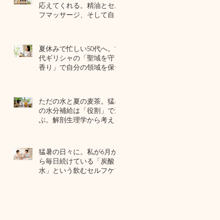
応えてくれる。精油とセル
フマッサージ、そして自己
修復力のお話
7月22日
夏休みで忙しい50代へ。古
代ギリシャの「聖域を守る
香り」で自分の領域を保つ
7月20日
ただの水と夏の麦茶。猛暑
の水分補給は「役割」で選
ぶ。解剖生理学から考える
夏のセルフケア
7月17日
猛暑の日々に。私が6月か
ら毎日続けている「炭酸
水」という飲むセルフケア
7月15日