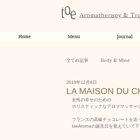
Aromatherapy & Tr
Home
Menu
Journal
全ての記事
Body & Mind
2019年12月6日
お客様の変化・ご感想
オ
LA MAISON DU 
女性の幸せのための
ホリスティックなアロママッサージ専門
お知らせ
健康
から
フランスの高級チョコレートを送
taeAromaの誕生日を覚えてい
お客様
キャンペーン