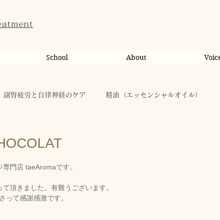
eatment
School
About
Voic
副腎疲労と自律神経のケア
精油（エッセンシャルオイル）
ンライン相談・カウンセリング
カウンセリング
CHOCOLAT
店 taeAromaです。
だのこと
tae Therapist School
休日
お肌
って頂きました。有難うございます。
て下さって感謝感激です。
taeAromaサロン
お稽古
心に響く
人（ヒト）