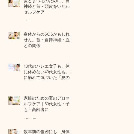
髪とまつ毛のために、自律
神経と首・頭皮をいたわる
セルフケア
7 日前
身体からのSOSかもしれま
せん。首・自律神経・血流
との関係
7月29日
10代のバレエ女子も、休日
に休めない40代女性も。肌
に触れて気づいた「夏の全
身疲労」の共通点
7月27日
家族のための夏のアロマセ
ルフケア｜50代女性・子ど
も・高齢者に
7月24日
数年前の傷跡にも、身体は