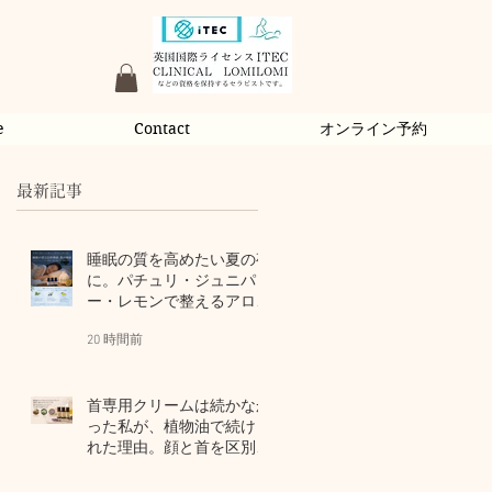
e
Contact
オンライン予約
最新記事
睡眠の質を高めたい夏の夜
に。パチュリ・ジュニパ
ー・レモンで整えるアロマ
習慣
20 時間前
首専用クリームは続かなか
った私が、植物油で続けら
れた理由。顔と首を区別し
ないアロマスキンケア
3 日前