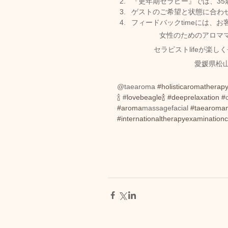
『更年期セラピー』では、3
ゲストのご希望と状態に合わ
フィードバックtimeには、
女性のためのアロマ
セラピストlifeが楽
愛媛県松
@taearoma 
#holisticaromathera
🍾 #
lovebeagle🍾
#d
eeprelaxation #
#aroma
massagefacial 
#taearoma
#internationaltherapyexaminationc