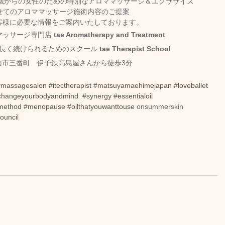
5歳からの女性のための特別なアロママッサージ＆エクササイズ
せてのアロママッサージ施術内容のご提案
お客様に必要な情報をご案内いたしております。
マッサージ専門店
 tae Aromatherapy and Treatment 
しく長く続けられるためのスクール
 tae Therapist School 
山市三番町　伊予鉄高島屋さんから徒歩3分
pymassagesalon
#itectherapist
#matsuyamaehimejapan
#loveballet
c
hangeyourbodyandmind 
#synergy
#essentialoil
method
#menopause
#oilthatyouwanttouse
 onsummerskin 
ouncil