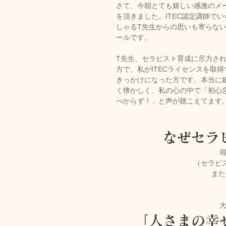
さて、今朝とても嬉しい感激のメ
を頂きました。ITEC認定講師でい
しゃるT先生からの思いも寄らな
トリートメント施術詳細
ールです。
T先生、セラピスト育成に尽力さ
方で、私がITECライセンスを取得
メノポーズ（更年期）
妊
きっかけになった方です。本当に
く懐かしく、私の心の中で「初心
べからず！」と声が聴こえてます
カスタム・フェイシャル
なぜセラ
tae Therapist School
（セラピ
また
「人さまの幸