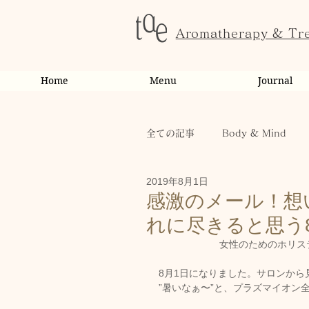
Aromatherapy & Tr
Home
Menu
Journal
全ての記事
Body & Mind
2019年8月1日
お客様の変化・ご感想
オ
感激のメール！想
れに尽きると思う
お知らせ
健康
から
女性のためのホリステ
8月1日になりました。サロンか
”暑いなぁ〜”と、プラズマイオン
お客様
キャンペーン