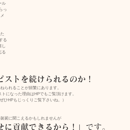
ール
らっ
いメ
キャンペーン
ご予約状況
そのほか
れた
する
娠（プレナタル）
taeAromaサロン
嬉し
忘る
。
食/eclipse
身体を温めるオプショナル
ピストを続けられるのか！
尋ねられることが頻繁にあります。
子供のためのアロママッサージ
ストになった理由はHPでもご覧頂けます。
ぜひHPもじっくりご覧下さいね。）
大袈裟に聞こえるかもしれませんが
せに貢献できるから！」
です。