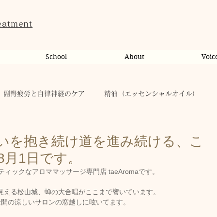
eatment
School
About
Voic
副腎疲労と自律神経のケア
精油（エッセンシャルオイル）
ンライン相談・カウンセリング
カウンセリング
いを抱き続け道を進み続ける、こ
8月1日です。
だのこと
tae Therapist School
休日
お肌
ィックなアロママッサージ専門店 taeAromaです。
ら見える松山城、蝉の大合唱がここまで響いています。
全開の涼しいサロンの窓越しに呟いてます。
taeAromaサロン
お稽古
心に響く
人（ヒト）