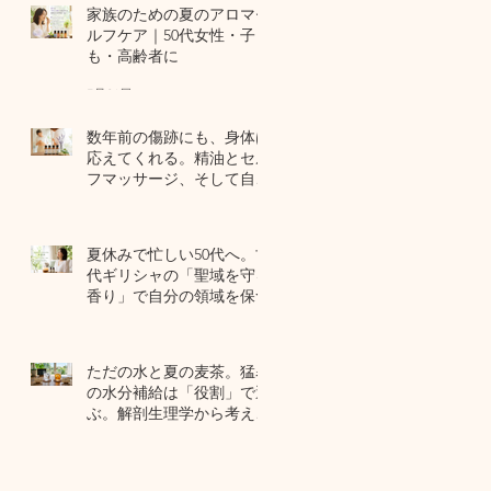
家族のための夏のアロマセ
ルフケア｜50代女性・子ど
も・高齢者に
7月24日
数年前の傷跡にも、身体は
応えてくれる。精油とセル
フマッサージ、そして自己
修復力のお話
7月22日
夏休みで忙しい50代へ。古
代ギリシャの「聖域を守る
香り」で自分の領域を保つ
7月20日
ただの水と夏の麦茶。猛暑
の水分補給は「役割」で選
ぶ。解剖生理学から考える
夏のセルフケア
7月17日