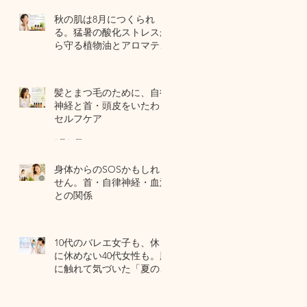
秋の肌は8月につくられ
る。猛暑の酸化ストレスか
ら守る植物油とアロマテラ
ピー
5 日前
髪とまつ毛のために、自律
神経と首・頭皮をいたわる
セルフケア
7月31日
身体からのSOSかもしれま
せん。首・自律神経・血流
との関係
7月29日
10代のバレエ女子も、休日
に休めない40代女性も。肌
に触れて気づいた「夏の全
身疲労」の共通点
7月27日