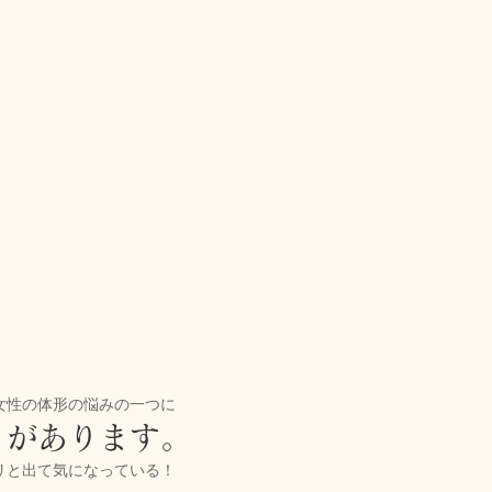
キャンペーン
ご予約状況
そのほか
娠（プレナタル）
taeAromaサロン
食/eclipse
身体を温めるオプショナル
子供のためのアロママッサージ
女性の体形の悩みの一つに
」
があります。
リと出て気になっている！