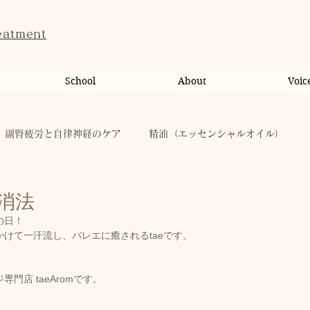
eatment
School
About
Voic
副腎疲労と自律神経のケア
精油（エッセンシャルオイル）
ンライン相談・カウンセリング
カウンセリング
消法
の日！
けて一汗流し、バレエに癒されるtaeです。
だのこと
tae Therapist School
休日
お肌
門店 taeAromです。
taeAromaサロン
お稽古
心に響く
人（ヒト）