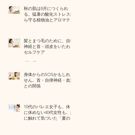
秋の肌は8月につくられ
る。猛暑の酸化ストレスか
ら守る植物油とアロマテラ
ピー
6 日前
髪とまつ毛のために、自律
神経と首・頭皮をいたわる
セルフケア
7月31日
身体からのSOSかもしれま
せん。首・自律神経・血流
との関係
7月29日
10代のバレエ女子も、休日
に休めない40代女性も。肌
に触れて気づいた「夏の全
身疲労」の共通点
7月27日