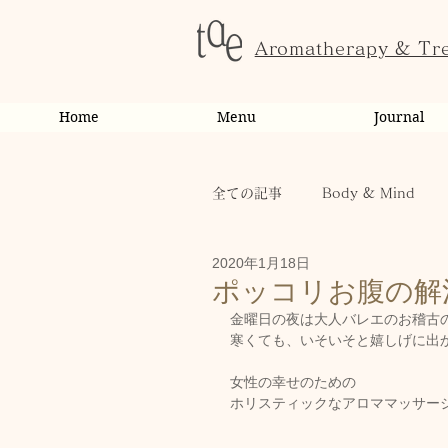
Aromatherapy & Tr
Home
Menu
Journal
全ての記事
Body & Mind
2020年1月18日
お客様の変化・ご感想
オ
ポッコリお腹の解
金曜日の夜は大人バレエのお稽古
寒くても、いそいそと嬉しげに出か
お知らせ
健康
から
女性の幸せのための
ホリスティックなアロママッサージ専
お客様
キャンペーン