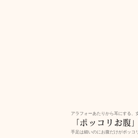
トリートメント施術詳細
メノポーズ（更年期）
妊
カスタム・フェイシャル
tae Therapist School
アラフォーあたりから耳にする、
「ポッコリお腹
手足は細いのにお腹だけがポッコ