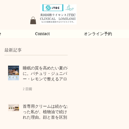
e
Contact
オンライン予約
最新記事
睡眠の質を高めたい夏の夜
に。パチュリ・ジュニパ
ー・レモンで整えるアロマ
習慣
2 日前
首専用クリームは続かなか
った私が、植物油で続けら
れた理由。顔と首を区別し
ないアロマスキンケア
4 日前