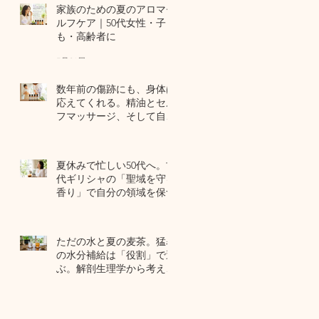
家族のための夏のアロマセ
ルフケア｜50代女性・子ど
も・高齢者に
7月24日
数年前の傷跡にも、身体は
応えてくれる。精油とセル
フマッサージ、そして自己
修復力のお話
7月22日
夏休みで忙しい50代へ。古
代ギリシャの「聖域を守る
香り」で自分の領域を保つ
7月20日
ただの水と夏の麦茶。猛暑
の水分補給は「役割」で選
ぶ。解剖生理学から考える
夏のセルフケア
7月17日