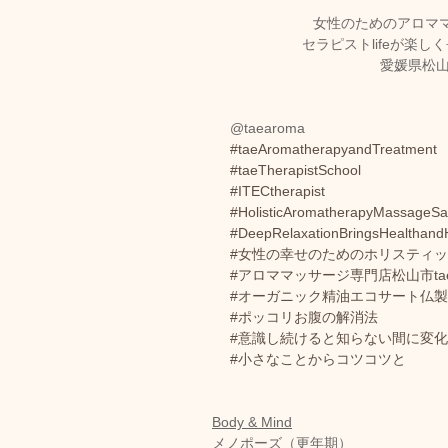
女性のためのアロママ
セラピストlifeが楽
愛媛県松山
@taearoma
#taeAromatherapyandTreatment
#taeTherapistSchool
#ITECtherapist
#HolisticAromatherapyMassageSa
#DeepRelaxationBringsHealthand
#女性の幸せのためのホリスティ
#アロママッサージ専門店松山市tae
#オーガニック精油エコサート仏製ta
#ポッコリお腹の解消法
#意識し続けると知らない間に変
#小さなことからコツコツと
Body & Mind
メノポーズ（更年期）