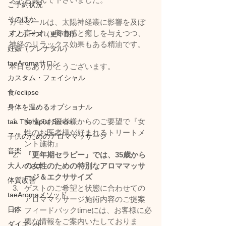
ご予約状況
そのほか
カモミールは、太陽神経叢に影響を及ぼ
すと言われ、安心感と癒しを与えつつ、
メノポーズ（更年期）
神経のリラックス効果もある精油です。
妊娠（プレナタル）
taeAromaサロン
本日もありがとうございます。
カスタム・フェイシャル
食/eclipse
身体を温めるオプショナル
女性のお医者様からのご要望で『女
tae Therapist School
性のお医者様が好まれるトリートメ
子供のためのアロママッサージ
ント施術』
音楽
『更年期セラピー』では、35歳から
の女性のための特別なアロママッサ
大人バレエ
ージ＆エクササイズ
体質改善
ゲストのご希望と状態に合わせての
taeAromaメソッド
アロママッサージ施術内容のご提案
日本
フィードバックtimeには、お客様に必
要な情報をご案内いたしておりま
ダイエット