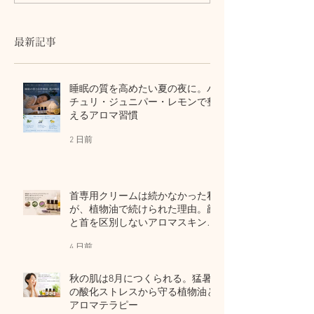
かった私が、植物油で続
る。猛暑の酸化
けられた理由。顔と首を
から守る植物油
区別しないアロマスキン
テラピー
最新記事
ケア
睡眠の質を高めたい夏の夜に。パ
チュリ・ジュニパー・レモンで整
えるアロマ習慣
2 日前
首専用クリームは続かなかった私
が、植物油で続けられた理由。顔
と首を区別しないアロマスキンケ
ア
4 日前
秋の肌は8月につくられる。猛暑
の酸化ストレスから守る植物油と
アロマテラピー