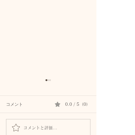
コメント
0.0 / 5（0）
コメントと評価...
首専用クリームは続かな
秋の肌は8月に