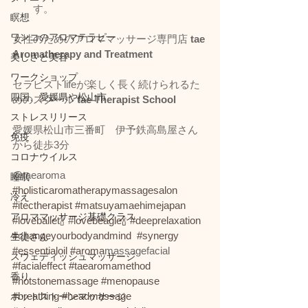
す。
瞑想
ワンコのアロマテラピー
女性のためのアロママッサージ専門店
 tae 
Aromatherapy and Treatment
美しさと美容
ワークショップ
セラピストlifeが楽しく長く続けられるた
四国、愛媛県や松山市
めのスクール
 tae Therapist School
ストレスリリース
愛媛県松山市三番町　伊予鉄高島屋さん
免疫
から徒歩3分
コロナウイルス
@taearoma 
睡眠
#holisticaromatherapymassagesalon
冷え
#itectherapist
#matsuyamaehimejapan
アロママッサージ基礎クラス
#loveballet
🍾 #
lovebeagle🍾
#d
eeprelaxation 
#
c
hangeyourbodyandmind 
#synergy
生徒さん
#essentialoil
#aroma
massagefacial 
スウェディッシュマッサージ
#facialeffect
#taearomamethod
香り
#hotstonemassage
#menopause
#breathing
#headmassage
ホットストーンマッサージ