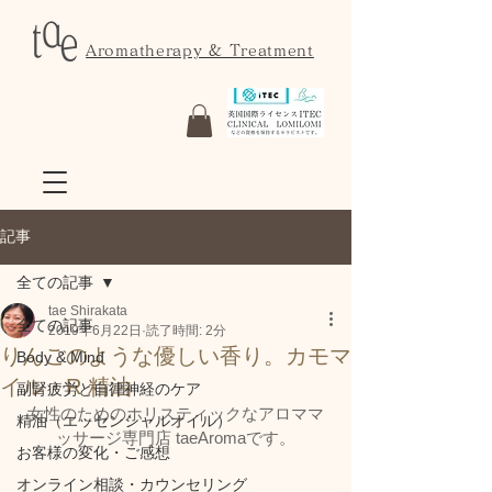
Aromatherapy & Treatment
記事
全ての記事
tae Shirakata
全ての記事
2019年6月22日
読了時間: 2分
りんごのような優しい香り。カモマ
Body & Mind
イル・R 精油
副腎疲労と自律神経のケア
女性のためのホリスティックなアロママ
精油（エッセンシャルオイル）
ッサージ専門店 taeAromaです。
お客様の変化・ご感想
オンライン相談・カウンセリング