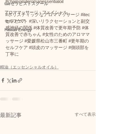
#chamomileromanessentialoil
taeセラピストスクール
アロママッサージ・フェイシャル
#ホリスティックなアロママッサージ
#itec
セラピスト
#深いリラクセーションと副交
セルフケア
感神経の関係
#体質改善で更年期予防
#体
Hawaii Energy
質改善で赤ちゃん
#女性のためのアロママ
ッサージ
#愛媛県松山市三番町
#更年期の
セルフケア
#頭皮のマッサージ
#側頭部を
丁寧に
精油（エッセンシャルオイル）
すべて表示
最新記事