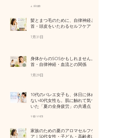
6 日前
髪とまつ毛のために、自律神経と
首・頭皮をいたわるセルフケア
7月31日
身体からのSOSかもしれません。
首・自律神経・血流との関係
7月29日
10代のバレエ女子も、休日に休め
ない40代女性も。肌に触れて気づ
いた「夏の全身疲労」の共通点
7月27日
家族のための夏のアロマセルフケ
ア｜50代女性・子ども・高齢者に