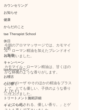
カウンセリング
お知らせ
健康
からだのこと
tae Therapist School
休日
今朝のアロママッサージでは、カモマイ
お肌
ル・ローマン精油を加えたブレンドオイ
お客様
ルを用いました。
キャンペーン
カモマイル・ローマン精油は、甘くほの
taeAromaサロン
かな林檎のような香りがします。
お稽古
パルマローザ やそのほかの精油をプラス
心に響く
して、とても優しい、子供のような香り
人（ヒト）
に仕上げました。
トリートメント施術詳細
「とても癒される、優しい香り。」とゲ
キャンペーン
ストも喜んで下さいました。