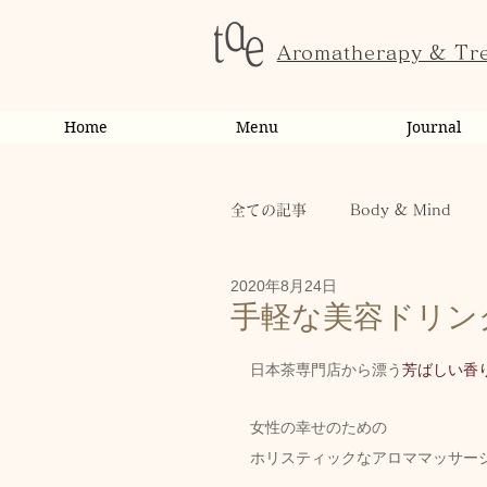
Aromatherapy & Tr
Home
Menu
Journal
全ての記事
Body & Mind
2020年8月24日
お客様の変化・ご感想
オ
手軽な美容ドリン
日本茶専門店から漂う
芳ばしい香
お知らせ
健康
から
女性の幸せのための
ホリスティックなアロママッサージ専門
お客様
キャンペーン