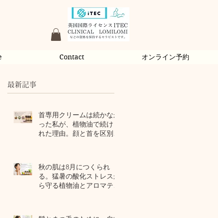
e
Contact
オンライン予約
最新記事
首専用クリームは続かなか
った私が、植物油で続けら
れた理由。顔と首を区別し
ないアロマスキンケア
1 日前
秋の肌は8月につくられ
る。猛暑の酸化ストレスか
ら守る植物油とアロマテラ
ピー
3 日前