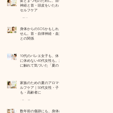
髪とまつ毛のために、自律
神経と首・頭皮をいたわる
セルフケア
6 日前
身体からのSOSかもしれま
せん。首・自律神経・血流
との関係
7月29日
10代のバレエ女子も、休日
に休めない40代女性も。肌
に触れて気づいた「夏の全
身疲労」の共通点
7月27日
家族のための夏のアロマセ
ルフケア｜50代女性・子ど
も・高齢者に
7月24日
数年前の傷跡にも、身体は