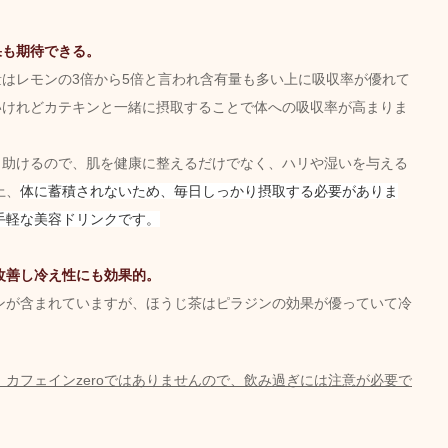
果も期待できる。
量はレモンの3倍から5倍と言われ含有量も多い上に吸収率が優れて
いけれどカテキンと一緒に摂取することで体への吸収率が高まりま
も助けるので、肌を健康に整えるだけでなく、ハリや湿いを与える
上、
体に蓄積されないため、毎日しっかり摂取する必要がありま
手軽な美容ドリンクです。
改善し冷え性にも効果的。
ンが含まれていますが、ほうじ茶はピラジンの効果が優っていて冷
カフェインzeroではありませんので、飲み過ぎには注意が必要で