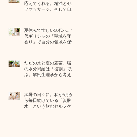
応えてくれる。精油とセル
フマッサージ、そして自己
修復力のお話
7月22日
夏休みで忙しい50代へ。古
代ギリシャの「聖域を守る
香り」で自分の領域を保つ
7月20日
ただの水と夏の麦茶。猛暑
の水分補給は「役割」で選
ぶ。解剖生理学から考える
夏のセルフケア
7月17日
猛暑の日々に。私が6月か
ら毎日続けている「炭酸
水」という飲むセルフケア
7月15日