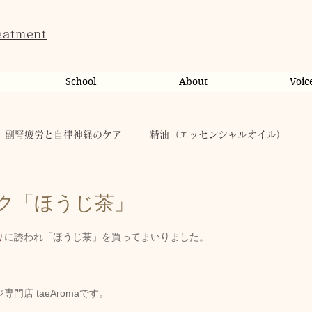
eatment
School
About
Voic
副腎疲労と自律神経のケア
精油（エッセンシャルオイル）
ンライン相談・カウンセリング
カウンセリング
ク「ほうじ茶」
り
に誘われ「ほうじ茶」を買ってまいりました。
だのこと
tae Therapist School
休日
お肌
店 taeAromaです。
taeAromaサロン
お稽古
心に響く
人（ヒト）