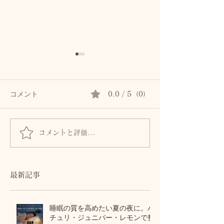
コメント
0.0 / 5（0）
コメントと評価...
セラピストこそ、自律神
精油を扱う 際
経が乱れやすい？
注意点
【2025/5/10】
最新記事
睡眠の質を高めたい夏の夜に。パ
チュリ・ジュニパー・レモンで整