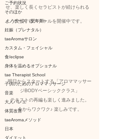
ご予約状況
せ、楽しく長くセラピストが続けられる
そのほか
メノポーズ（更年期）
よう支援するスクールを開催中です。
妊娠（プレナタル）
taeAromaサロン
カスタム・フェイシャル
食/eclipse
身体を温めるオプショナル
tae Therapist School
明日からスタートする「アロママッサー
子供のためのアロママッサージ
ジBODYベーシッククラス」
音楽
テキストの再編も楽しく進みました。
大人バレエ
今からワクワク♪ 楽しみです。
体質改善
taeAromaメソッド
日本
ダイエット