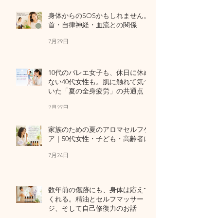
身体からのSOSかもしれません。
首・自律神経・血流との関係
7月29日
10代のバレエ女子も、休日に休め
ない40代女性も。肌に触れて気づ
いた「夏の全身疲労」の共通点
7月27日
家族のための夏のアロマセルフケ
ア｜50代女性・子ども・高齢者に
7月24日
数年前の傷跡にも、身体は応えて
くれる。精油とセルフマッサー
ジ、そして自己修復力のお話