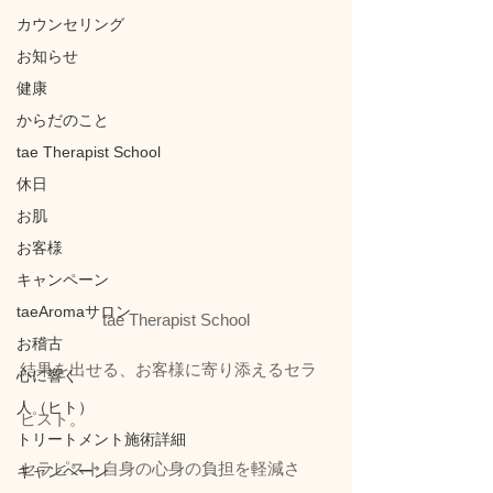
カウンセリング
お知らせ
健康
からだのこと
tae Therapist School
休日
お肌
お客様
キャンペーン
taeAromaサロン
tae Therapist School
お稽古
結果を出せる、お客様に寄り添えるセラ
心に響く
人（ヒト）
ピスト。
トリートメント施術詳細
セラピスト自身の心身の負担を軽減さ
キャンペーン