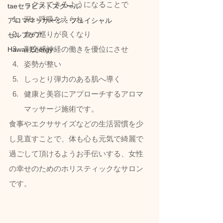
ックスできるようになることで
taeセラピストスクール
深い呼吸をえられ
アロママッサージ・フェイシャル
血の巡りが良くなり
セルフケア
副交感神経の働きを優位にさせ
Hawaii Energy
姿勢が整い
しっとり弾力のある肌へ導く
健康と美容にアプローチするアロマ
マッサージ施術です。  
食事やエクササイズなどの生活習慣を少
し見直すことで、体も心も元気で綺麗で
過ごして頂けるようお手伝いする、女性
の幸せのためのホリスティックなサロン
です。