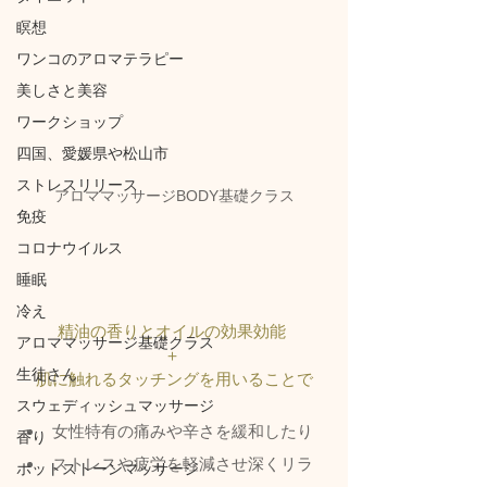
瞑想
ワンコのアロマテラピー
美しさと美容
ワークショップ
四国、愛媛県や松山市
ストレスリリース
アロママッサージBODY基礎クラス
免疫
コロナウイルス
睡眠
冷え
精油の香りとオイルの効果効能 
アロママッサージ基礎クラス
＋ 
生徒さん
肌に触れるタッチングを用いることで
スウェディッシュマッサージ
女性特有の痛みや辛さを緩和したり
香り
ストレスや疲労を軽減させ深くリラ
ホットストーンマッサージ