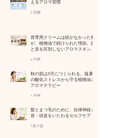
えるアロマ習慣
2 日前
首専用クリームは続かなかった私
が、植物油で続けられた理由。顔
と首を区別しないアロマスキンケ
ア
4 日前
秋の肌は8月につくられる。猛暑
の酸化ストレスから守る植物油と
アロマテラピー
6 日前
髪とまつ毛のために、自律神経と
首・頭皮をいたわるセルフケア
7月31日